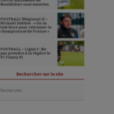
Corrid’Halloween de
Montdidier sont ouvertes
FOOTBALL (Régional 1) –
Michaël Debève : « On va
tout faire pour retrouver le
championnat de France »
FOOTBALL – Ligue 3 : Ne
pas prendre à la légère le
FC Fleury 91
Rechercher sur le site
Sarbacane
chercher :
Sauvetage sportif
Sport adapté
Sport handicap