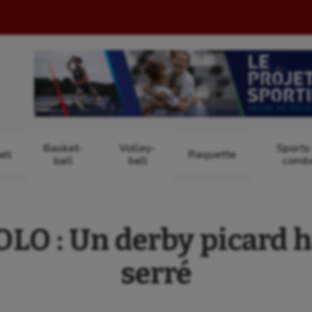
Basket-
Volley-
Sports
ll
Raquette
ball
ball
comb
O : Un derby picard ha
serré