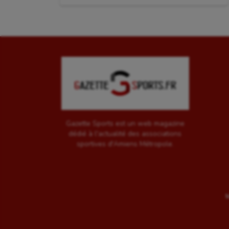
l'article
:
Gazette Sports est un web magazine
dédié à l'actualité des associations
sportives d'Amiens Métropole.
M