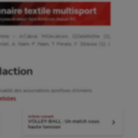
le – A.Cabral, M.Decatoire, Q.Delefortrie (1),
eclet, A. Naim, P. Naim, T. Perate, F. Stravius (1), J.
daction
tualité des associations sportives d'Amiens
articles
Article suivant
VOLLEY-BALL : Un match sous
Article
haute tension
suivant
: