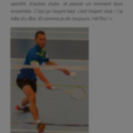
sportifs d’autres clubs, et passer un moment tous
Fitness
ensemble. C’est ça l’esprit bad, c’est l’esprit club ! J’ai
hâte d’y être. Et comme je dis toujours, Hé Poc ! »
Flag football
Football américain
Futsal
Golf
Gymnastique
Gymnastique rythmique
Haltérophilie
Handisport
Hippisme
Jeux Olympiques et Paralympiques