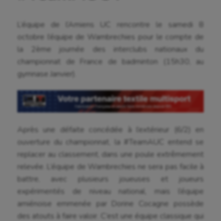
L’équipe de l’Amiens UC rencontre le samedi 8
octobre l’équipe de Wambrechies pour le compte de
la 2ème journée des interclubs nationaux du
championnat de France de badminton (15h30, au
gymnase Janvier).
Après une défaite concédée à l’extérieur (6/2) en
ouverture du championnat, la #TeamAUC entend se
replacer au classement, dans une poule extrêmement
relevée. L’équipe de Wambrechies ne sera pas facile à
battre, avec plusieurs joueuses et joueurs
expérimentés de niveau national, mais l’équipe
amiénoise emmenée par Dorine Cocagne possède
des atouts à faire valoir. C’est une équipe classique qui