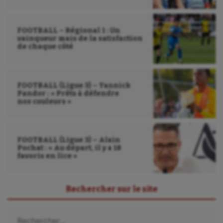
FOOTBALL – Régional 1 : Un
vainqueur mais de la satisfaction
de chaque côté
FOOTBALL (Ligue 3) – Yannick
Pandor : « Prêts à défendre
nos couleurs »
FOOTBALL (Ligue 3) – Alain
Pochat : « Au départ, il y a 18
favoris en lice »
Rechercher sur le site
Rechercher :