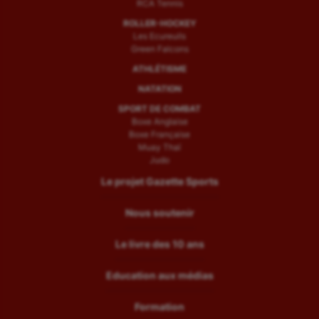
RCA Tennis
ROLLER-HOCKEY
Les Ecureuils
Green Falcons
ATHLÉTISME
NATATION
SPORT DE COMBAT
Boxe Anglaise
Boxe Française
Muay Thaï
Judo
Le projet Gazette Sports
Nous soutenir
Le livre des 10 ans
Education aux médias
Formation