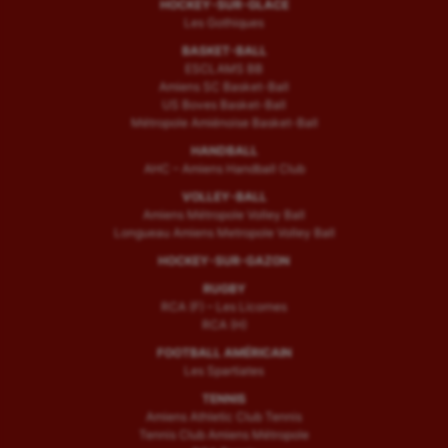
HOCKEY-SUR-GLACE
Les Gothiques
BASKET-BALL
ESCLAMS BB
Amiens SC Basket-Ball
US Boves Basket-Ball
Métropole Amiénoise Basket-Ball
HANDBALL
AHC – Amiens Handball Club
VOLLEY-BALL
Amiens Métropole Volley Ball
Longueau Amiens Metropole Volley Ball
HOCKEY-SUR-GAZON
RUGBY
RCA (F) – Les Licornes
RCA (H)
FOOTBALL AMÉRICAIN
Les Spartiates
TENNIS
Amiens Athletic Club Tennis
Tennis Club Amiens Métropole