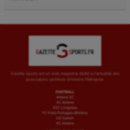
Gazette Sports est un web magazine dédié à l'actualité des
associations sportives d'Amiens Métropole.
FOOTBALL
Amiens SC
AC Amiens
ESC Longueau
FC Porto Portugais d’Amiens
US Camon
RC Amiens