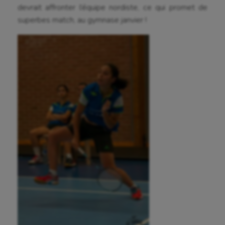
devrait affronter l’équipe nordiste, ce qui promet de
superbes match, au gymnase janvier !
Aéronautique
Athlétisme
Auto
Aviron
Balle à la main
Ballon au poing
Baseball