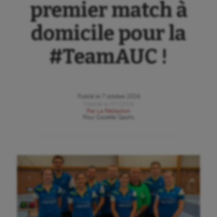
premier match à
domicile pour la
#TeamAUC !
Publié le
7 octobre 2016
Modifié le
07/10/16
Par
La Rédaction
Pour
Gazette Sports