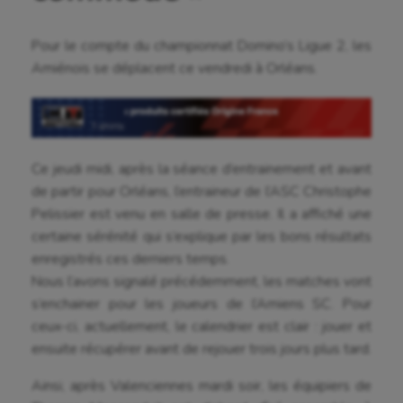
Pour le compte du championnat Domino’s Ligue 2, les
Amiénois se déplacent ce vendredi à Orléans.
Ce jeudi midi, après la séance d’entrainement et avant
de partir pour Orléans, l’entraineur de l’ASC Christophe
Pelissier est venu en salle de presse. Il a affiché une
certaine sérénité qui s’explique par les bons résultats
enregistrés ces derniers temps.
Nous l’avons signalé précédemment, les matches vont
s’enchainer pour les joueurs de l’Amiens SC. Pour
ceux-ci, actuellement, le calendrier est clair : jouer et
ensuite récupérer avant de rejouer trois jours plus tard.
Ainsi, après Valenciennes mardi soir, les équipiers de