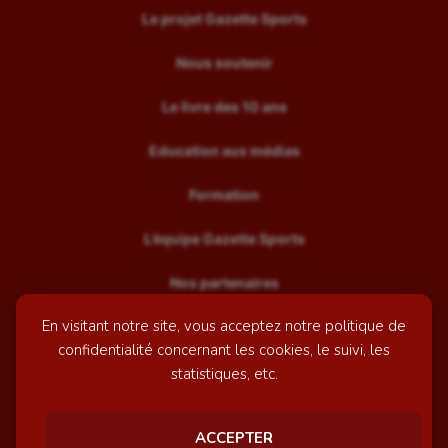
Le projet Gazette Sports
Nous soutenir
Le livre des 10 ans
Education aux médias
Formation
L’équipe Gazette Sports
Nos partenaires
En visitant notre site, vous acceptez notre politique de
Recrutement
confidentialité concernant les cookies, le suivi, les
Mentions légales
statistiques, etc.
Contactez-nous
ACCEPTER