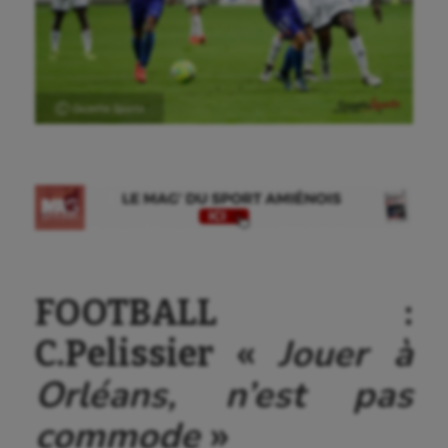
Ⓒ Gazette Sports
FOOTBALL :
Jouer à
C.Pelissier «
Orléans, n’est pas
commode
»