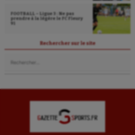
FOOTBALL – Ligue 3 : Ne pas
prendre à la légère le FC Fleury
91
Rechercher sur le site
Rechercher :