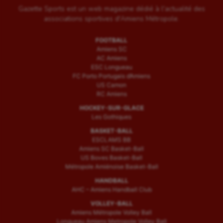
Gazette Sports est un web magazine dédié à l'actualité des
associations sportives d'Amiens Métropole.
FOOTBALL
Amiens SC
AC Amiens
ESC Longueau
FC Porto Portugais d’Amiens
US Camon
RC Amiens
HOCKEY-SUR-GLACE
Les Gothiques
BASKET-BALL
ESCLAMS BB
Amiens SC Basket-Ball
US Boves Basket-Ball
Métropole Amiénoise Basket-Ball
HANDBALL
AHC – Amiens Handball Club
VOLLEY-BALL
Amiens Métropole Volley Ball
Longueau Amiens Metropole Volley Ball