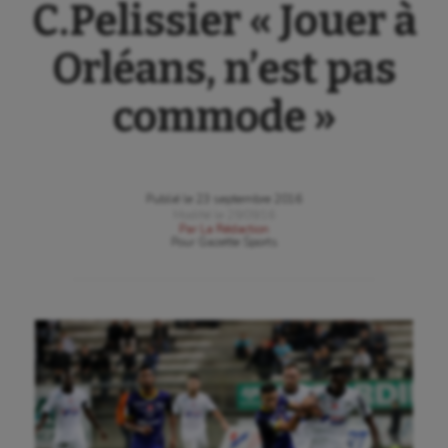
C.Pelissier « Jouer à
Orléans, n’est pas
commode »
Publié le
23 septembre 2016
Modifié le
29/09/16
Par
La Rédaction
Pour
Gazette Sports