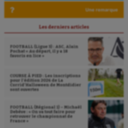
Ultimate frisbee
Une remarque
UNSS
Voile
Les derniers articles
Wakeboard
FOOTBALL (Ligue 3) : ASC, Alain
Water-polo
Pochat « Au départ, il y a 18
favoris en lice »
COURSE À PIED : Les inscriptions
pour l’édition 2026 de La
Corrid’Halloween de Montdidier
sont ouvertes
FOOTBALL (Régional 1) – Michaël
Debève : « On va tout faire pour
retrouver le championnat de
France »