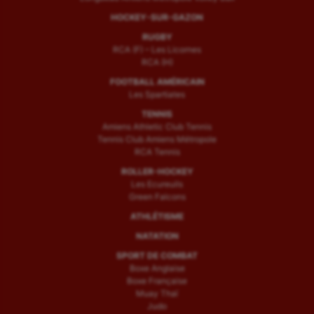
HOCKEY-SUR-GAZON
RUGBY
RCA (F) – Les Licornes
RCA (H)
FOOTBALL AMÉRICAIN
Les Spartiates
TENNIS
Amiens Athletic Club Tennis
Tennis Club Amiens Métropole
RCA Tennis
ROLLER-HOCKEY
Les Ecureuils
Green Falcons
ATHLÉTISME
NATATION
SPORT DE COMBAT
Boxe Anglaise
Boxe Française
Muay Thaï
Judo