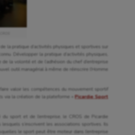
astique rythmique
Patinage artistique
rophilie
Pétanque
isport
Plongée
: CROS
isme
Randonnée / Marche
 de la pratique d’activités physiques et sportives sur
 Olympiques et Paralympiques
Roller-derby
connu. Développer la pratique d’activités physiques,
e de la volonté et de l’adhésion du chef d’entreprise
ouvel outil managérial à même de réinscrire l’Homme
faire valoir les compétences du mouvement sportif
ts via la création de la plateforme «
Picardie Sport
 du sport et de l’entreprise, le CROS de Picardie
quels s’inscrivent les associations sportives. Ils
uelles le sport peut être moteur dans l’entreprise