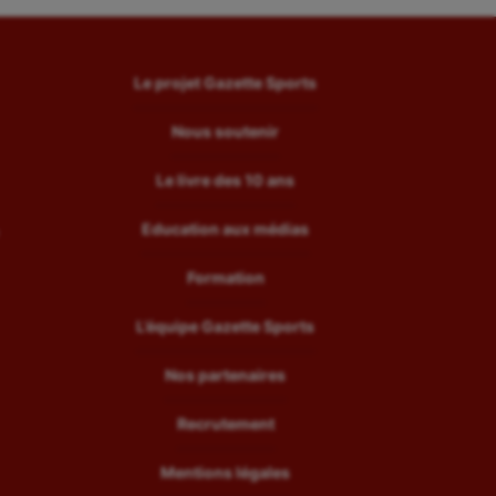
Le projet Gazette Sports
Nous soutenir
Le livre des 10 ans
Education aux médias
Formation
L’équipe Gazette Sports
Nos partenaires
Recrutement
Mentions légales