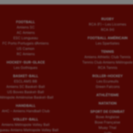
RUGBY
FOOTBALL
RCA (F) – Les Licornes
Amiens SC
RCA (H)
AC Amiens
ESC Longueau
FOOTBALL AMÉRICAIN
FC Porto Portugais d’Amiens
Les Spartiates
US Camon
TENNIS
RC Amiens
Amiens Athletic Club Tennis
HOCKEY-SUR-GLACE
Tennis Club Amiens Métropole
Les Gothiques
RCA Tennis
BASKET-BALL
ROLLER-HOCKEY
ESCLAMS BB
Les Ecureuils
Amiens SC Basket-Ball
Green Falcons
US Boves Basket-Ball
ATHLÉTISME
étropole Amiénoise Basket-Ball
NATATION
HANDBALL
AHC – Amiens Handball Club
SPORT DE COMBAT
Boxe Anglaise
VOLLEY-BALL
Boxe Française
Amiens Métropole Volley Ball
Muay Thaï
ueau Amiens Metropole Volley Ball
Judo