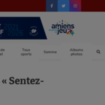
 de
Tous
Albums
Somme
at
sports
photos
 « Sentez-