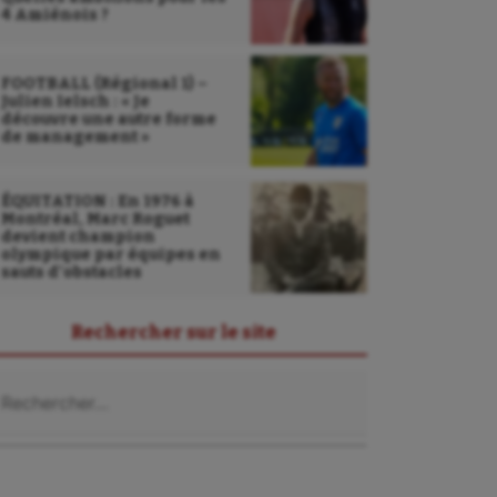
4 Amiénois ?
FOOTBALL (Régional 1) –
Julien Ielsch : « Je
découvre une autre forme
de management »
ÉQUITATION : En 1976 à
Montréal, Marc Roguet
devient champion
olympique par équipes en
sauts d’obstacles
Rechercher sur le site
chercher :