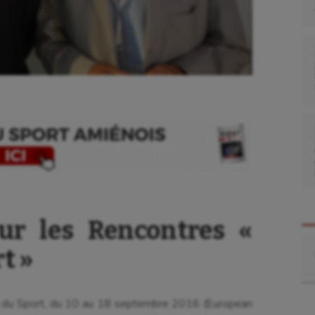
ur les Rencontres «
Re
t »
 du Sport, du 10 au 18 septembre 2016 (European