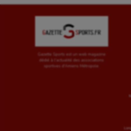
Gazette Sports est un web magazine
dédié à l'actualité des associations
sportives d'Amiens Métropole.
M
Long