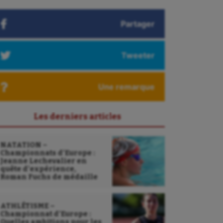
Partager
Tweeter
Une remarque
Les derniers articles
NATATION –
Championnats d’Europe :
Jeanne Lechevalier en
quête d’expérience,
Roman Fuchs de médaille
ATHLÉTISME –
Championnat d’Europe :
Quelles ambitions pour les