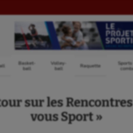
Basket-
Volley-
Sports
ll
Raquette
ball
ball
comb
tour sur les Rencontres
vous Sport »