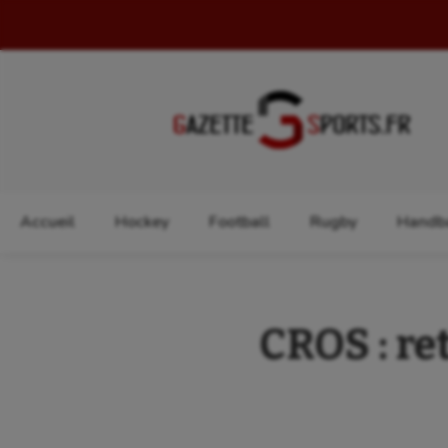
Rechercher :
Accueil
Hockey
Football
Rugby
Handba
CROS : re