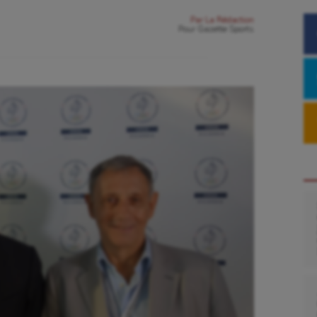
Par
La Rédaction
Pour
Gazette Sports