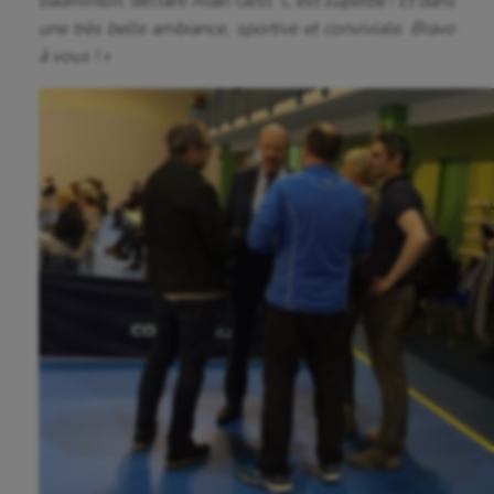
badminton
, déclare Alain Gest.
C’est superbe ! Et dans
une très belle ambiance, sportive et conviviale. Bravo
Athlétisme
à vous ! »
Auto
Aviron
Balle à la main
Ballon au poing
Baseball
Billard
Boules lyonnaises
Canoë-kayak
Cerf Volant
Cheerleading