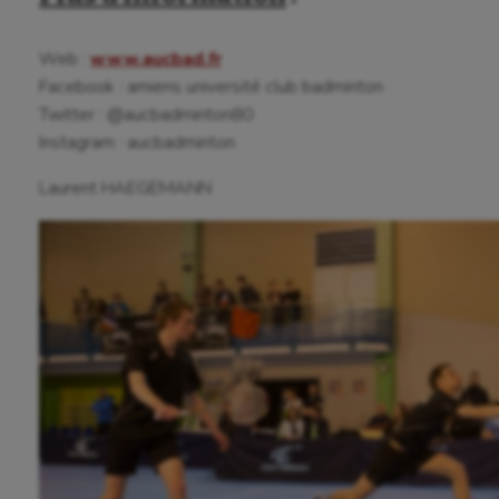
Natation
Natation artistique
Web :
www.aucbad.fr
Facebook : amiens université club badminton
Omnisports
Twitter : @aucbadminton80
Instagram : aucbadminton
Outdoor
Laurent HAEGEMANN
Paddle
Parkour
Patinage artistique
Pétanque
Plongée
Randonnée / Marche
Roller-derby