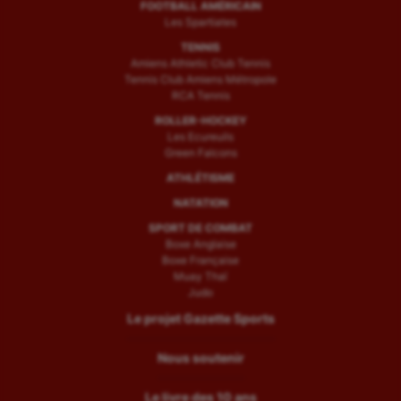
FOOTBALL AMÉRICAIN
Les Spartiates
TENNIS
Amiens Athletic Club Tennis
Tennis Club Amiens Métropole
RCA Tennis
ROLLER-HOCKEY
Les Ecureuils
Green Falcons
ATHLÉTISME
NATATION
SPORT DE COMBAT
Boxe Anglaise
Boxe Française
Muay Thaï
Judo
Le projet Gazette Sports
Nous soutenir
Le livre des 10 ans