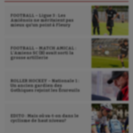
FOOTBALL – Ligue 3 : Les
Amiénois ne méritaient pas
mieux qu’un point à Fleury
FOOTBALL – MATCH AMICAL :
L’Amiens SC (B) avait sorti la
grosse artillerie
ROLLER HOCKEY – Nationale 1 :
Un ancien gardien des
Gothiques rejoint les Écureuils
EDITO : Mais où va-t-on dans le
cyclisme de haut niveau?