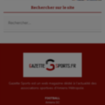
Rechercher sur le site
Rechercher :
Gazette Sports est un web magazine dédié à l'actualité des
associations sportives d'Amiens Métropole.
FOOTBALL
Amiens SC