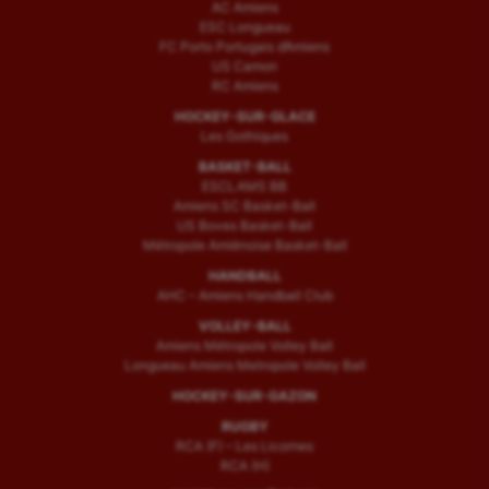
AC Amiens
ESC Longueau
FC Porto Portugais d’Amiens
US Camon
RC Amiens
HOCKEY-SUR-GLACE
Les Gothiques
BASKET-BALL
ESCLAMS BB
Amiens SC Basket-Ball
US Boves Basket-Ball
Métropole Amiénoise Basket-Ball
HANDBALL
AHC – Amiens Handball Club
VOLLEY-BALL
Amiens Métropole Volley Ball
Longueau Amiens Metropole Volley Ball
HOCKEY-SUR-GAZON
RUGBY
RCA (F) – Les Licornes
RCA (H)