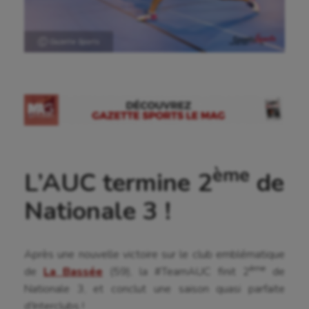
Ⓒ Gazette Sports
ème
L’AUC termine 2
de
Nationale 3 !
Après une nouvelle victoire sur le club emblématique
ème
de
La Bassée
(59), la #TeamAUC finit 2
de
Nationale 3, et conclut une saison quasi parfaite
d’Interclubs !