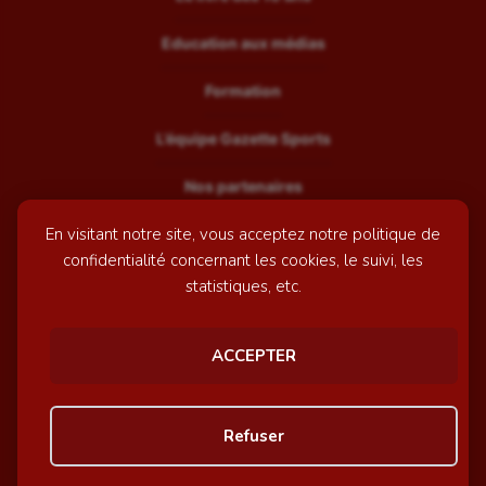
Education aux médias
Formation
L’équipe Gazette Sports
Nos partenaires
En visitant notre site, vous acceptez notre politique de
Recrutement
confidentialité concernant les cookies, le suivi, les
Mentions légales
statistiques, etc.
Contactez-nous
ACCEPTER
© GazetteSports - 2026 | Site internet réalisé par
l'agence
Refuser
Awelty
Personnaliser