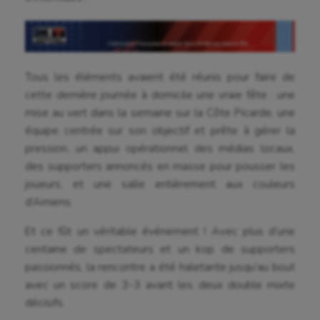
Tous les éléments avaient été réunis pour faire de
cette dernière journée à domicile une vraie fête : une
mise au vert dans la semaine sur la Côte Picarde, une
équipe centrée sur son objectif et prête à gérer la
pression, un appui opérationnel des médias locaux,
des supporters annoncés en masse pour pousser les
joueurs, et une salle entièrement aux couleurs
d’Amiens.
Et ce fût un véritable événement ! Avec plus d’une
centaine de spectateurs et un kop de supporters
passionnés, la rencontre a été haletante jusqu’au bout
avec un score de 3-3 avant les deux double mixte
décisifs.