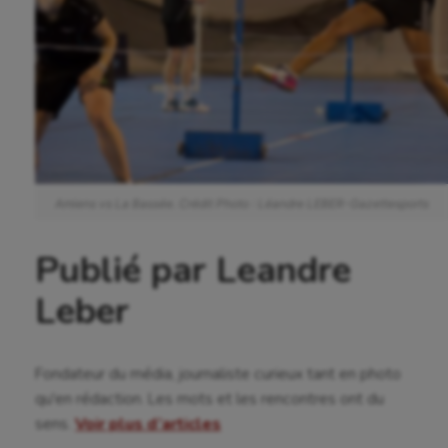
Voile
Wakeboard
Water-polo
Amiens vs La Bassée. Crédit Photo : Léandre LEBER-Gazettesports
Publié par Leandre
Leber
Fondateur du média, journaliste curieux tant en photo
qu'en rédaction. Les mots et les rencontres ont du
sens.
Voir plus d’articles