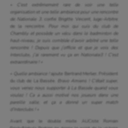
« C’est extrêmement rare de voir une telle
organisation et une telle ambiance pour une rencontre
de Nationale 3
, confie Brigitte Vincent, Juge-Arbitre
de la rencontre.
Pour moi qui suis du club de
Chambly et possède un vécu dans le badminton de
haut-niveau, je suis comblée d’avoir arbitré une telle
rencontre ! Depuis que j’officie et que je vois des
Interclubs, j’ai rarement vu ça en Nationale3 ! C’est
extraordinaire ! »
« Quelle ambiance !
ajoute Bertrand Merlier, Président
du club de La Bassée.
Bravo Amiens ! C’était super,
vous venez nous supporter à La Bassée quand vous
voulez ! Ca a aussi motivé nos joueurs dans une
pareille salle, et ça a donné un super match
d’Interclubs ! »
Avant que le double mixte AUCiste Romain