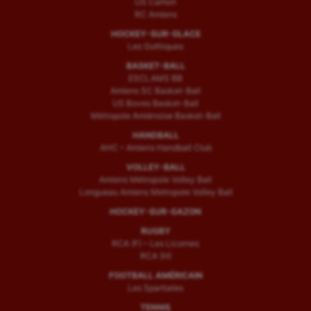
US Camon
RC Amiens
HOCKEY-SUR-GLACE
Les Gothiques
BASKET-BALL
ESCLAMS BB
Amiens SC Basket-Ball
US Boves Basket-Ball
Métropole Amiénoise Basket-Ball
HANDBALL
AHC – Amiens Handball Club
VOLLEY-BALL
Amiens Métropole Volley Ball
Longueau Amiens Metropole Volley Ball
HOCKEY-SUR-GAZON
RUGBY
RCA (F) – Les Licornes
RCA (H)
FOOTBALL AMÉRICAIN
Les Spartiates
TENNIS