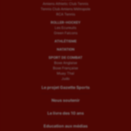
Amiens Athletic Club Tennis
Tennis Club Amiens Métropole
RCA Tennis
ROLLER-HOCKEY
Les Ecureuils
Green Falcons
ATHLÉTISME
NATATION
SPORT DE COMBAT
Boxe Anglaise
Boxe Française
Muay Thaï
Judo
Le projet Gazette Sports
Nous soutenir
Le livre des 10 ans
Education aux médias