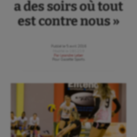
a des soirs où tout
est contre nous »
Publié le
5 avril 2016
Modifié le
18/12/19
Par
Leandre Leber
Pour
Gazette Sports