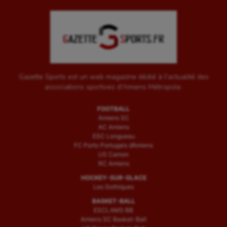
Gazette Sports est un web magazine dédié à l'actualité des
associations sportives d'Amiens Métropole.
FOOTBALL
Amiens SC
AC Amiens
ESC Longueau
FC Porto Portugais d’Amiens
US Camon
RC Amiens
HOCKEY-SUR-GLACE
Les Gothiques
BASKET-BALL
ESCLAMS BB
Amiens SC Basket-Ball