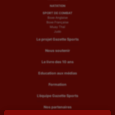
NATATION
SPORT DE COMBAT
Boxe Anglaise
Boxe Française
Muay Thaï
Judo
Le projet Gazette Sports
Nous soutenir
Le livre des 10 ans
Education aux médias
Formation
L’équipe Gazette Sports
Nos partenaires