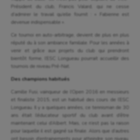
Président du club, Francis Valard, qui ne cesse
d’admirer le travail qu’elle fournit : « Fabienne est
devenue indispensable ».
Ce tournoi en auto-arbitrage, devient de plus en plus
réputé du à son ambiance familiale. Pour les années à
venir et grâce aux projets du club qui prendront
bientôt forme, l’ESC Longueau pourrait accueillir des
tournois de niveau Pré-Nat.
Des champions habitués
Camille Fusi, vainqueur de l’Open 2016 en messieurs
et finaliste 2015, est un habitué des cours de l’ESC
Longueau. Il y a quelques années, ce tennisman de 30
ans était l’éducateur sportif du club avant d’être
maintenant celui d’Albert. Mais, ce n’est pas la raison
pour laquelle il est gagné sa finale. Alors que d’autres
ont besoin d’entrainements pour atteindre son niveau,