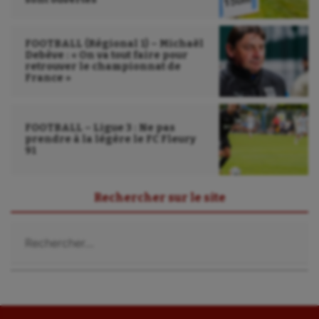
FOOTBALL (Régional 1) – Michaël
Debève : « On va tout faire pour
retrouver le championnat de
France »
FOOTBALL – Ligue 3 : Ne pas
prendre à la légère le FC Fleury
91
Rechercher sur le site
Rechercher :