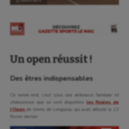
Ⓒ Gazette Sports
Un open réussit !
Des êtres indispensables
Ce week-end, c’est sous une ambiance familiale et
chaleureuse que se sont disputées
les finales de
l’Open
de tennis de Longueau qui avait débuté le 13
février dernier.