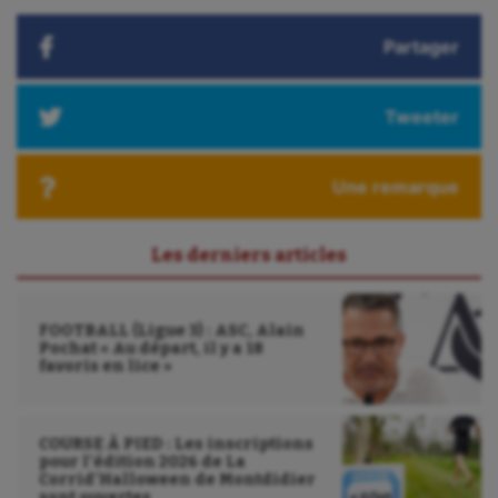
Partager
Tweeter
Une remarque
Les derniers articles
FOOTBALL (Ligue 3) : ASC, Alain
Pochat « Au départ, il y a 18
favoris en lice »
COURSE À PIED : Les inscriptions
pour l’édition 2026 de La
Corrid’Halloween de Montdidier
sont ouvertes