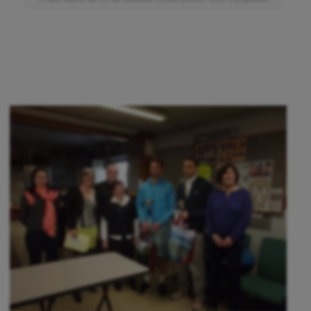
Outdoor
Paddle
Parkour
Patinage artistique
Pétanque
Plongée
Randonnée / Marche
Roller-derby
Sarbacane
Sauvetage sportif
Sport adapté