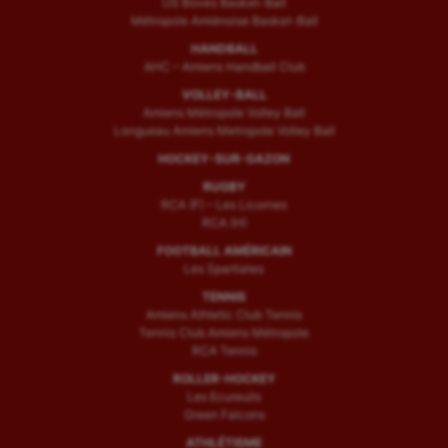
US Boves Basket-Ball
Métropole Amiénoise Basket-Ball
HANDBALL
AHC – Amiens Handball Club
VOLLEY-BALL
Amiens Métropole Volley Ball
Longueau Amiens Metropole Volley Ball
HOCKEY-SUR-GAZON
RUGBY
RCA (F) – Les Licornes
RCA (H)
FOOTBALL AMÉRICAIN
Les Spartiates
TENNIS
Amiens Athletic Club Tennis
Tennis Club Amiens Métropole
RCA Tennis
ROLLER-HOCKEY
Les Ecureuils
Green Falcons
ATHLÉTISME