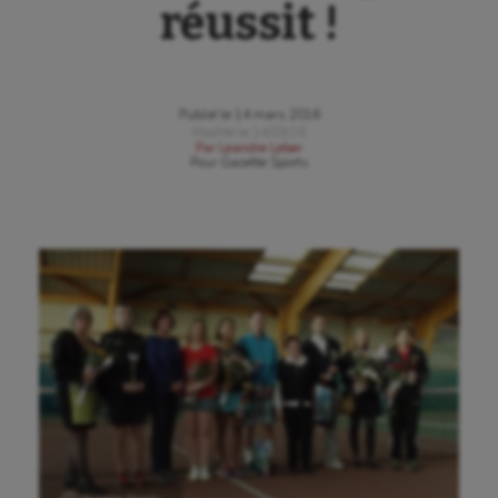
réussit !
Publié le
14 mars 2016
Modifié le
14/03/16
Par
Leandre Leber
Pour
Gazette Sports