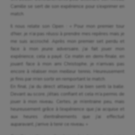
Camille se sert de son expérience pour s’exprimer en
match.
Il nous relate son Open : « Pour mon premier tour
d’hier, je n’ai pas réussi à prendre mes repères mais je
me suis accroché. Après mon premier set perdu et
face à mon jeune adversaire, j’ai fait jouer mon
expérience, cela a payé. Ce matin en demi-finale, en
jouant face à mon ami Christophe, je n’arrivais pas
encore à réaliser mon meilleur tennis. Heureusement
je finis par m’en sortir en remportant le match.
En final, j’ai du direct attaquer. J’ai bien senti la balle.
Devant au score, j’étais confiant et cela m’a permis de
jouer à mon niveau. Certes, je m’entraine peu, mais
Aéronautique
heureusement grâce à l’expérience que j’ai acquise et
Athlétisme
aux heures d’entraînements que j’ai effectué
auparavant, j’arrive à tenir ce niveau. »
Auto