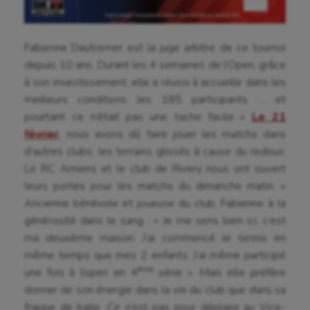
Fabienne Dautremer est la juge arbitre de ce tournoi
depuis 10 ans. Durant les 4 semaines de l’Open, grâce
à son investissement, elle a réussi à accueillir dans les
meilleurs conditions les 185 participants … et
pourtant ce n’était pas une tache facile «
Le 21
février
, nous avons dû faire jouer les matchs dans
d’autres clubs, les terrains glissés à cause du redoux.
Le RC Amiens et le club de Rivery nous ont ouvert
leurs portes pour les matchs du dimanche matin. »
Ancienne bénévole et joueuse du club, Fabienne à la
générosité dans le sang : « Je me sens bien ici, c’est
ma deuxième maison. J’ai commencé le tennis en
même temps que mes 2 enfants. J’ai même participé
ème
une fois à l’open en 4
série ». Mais elle préfère
donner de son énergie dans la vie du club que dans sa
frappe de balle. Ce n’est pas pour déplaire au Vice-