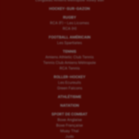
HOCKEY-SUR-GAZON
RUGBY
RCA (F) – Les Licornes
RCA (H)
FOOTBALL AMÉRICAIN
Les Spartiates
TENNIS
Amiens Athletic Club Tennis
Tennis Club Amiens Métropole
RCA Tennis
ROLLER-HOCKEY
Les Ecureuils
Green Falcons
ATHLÉTISME
NATATION
SPORT DE COMBAT
Boxe Anglaise
Boxe Française
Muay Thaï
Judo