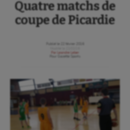
Quatre matchs de
coupe de Picardie
Publié le
22 février 2016
Modifié le
22/02/16
Par
Leandre Leber
Pour
Gazette Sports