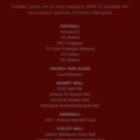
Gazette Sports est un web magazine dédié à l'actualité des
associations sportives d'Amiens Métropole.
FOOTBALL
Amiens SC
AC Amiens
ESC Longueau
FC Porto Portugais d’Amiens
US Camon
RC Amiens
HOCKEY-SUR-GLACE
Les Gothiques
BASKET-BALL
ESCLAMS BB
Amiens SC Basket-Ball
US Boves Basket-Ball
Métropole Amiénoise Basket-Ball
HANDBALL
AHC – Amiens Handball Club
VOLLEY-BALL
Amiens Métropole Volley Ball
Longueau Amiens Metropole Volley Ball