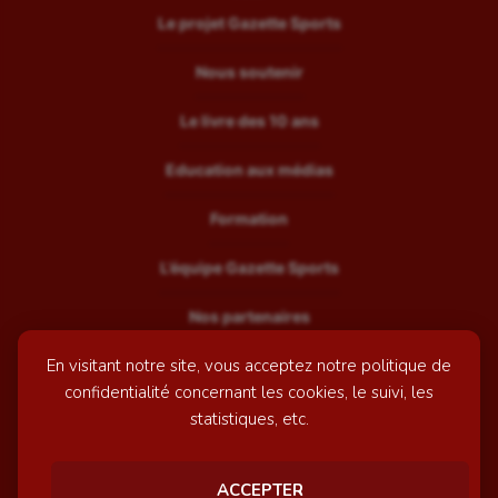
Le projet Gazette Sports
Nous soutenir
Le livre des 10 ans
Education aux médias
Formation
L’équipe Gazette Sports
Nos partenaires
En visitant notre site, vous acceptez notre politique de
Recrutement
confidentialité concernant les cookies, le suivi, les
Mentions légales
statistiques, etc.
Contactez-nous
ACCEPTER