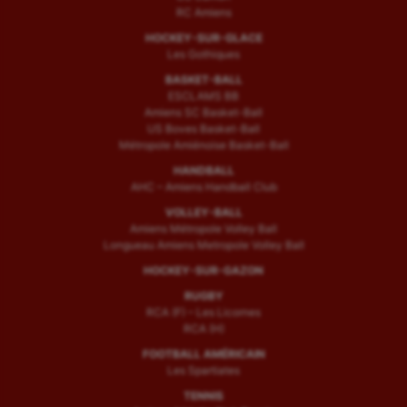
RC Amiens
HOCKEY-SUR-GLACE
Les Gothiques
BASKET-BALL
ESCLAMS BB
Amiens SC Basket-Ball
US Boves Basket-Ball
Métropole Amiénoise Basket-Ball
HANDBALL
AHC – Amiens Handball Club
VOLLEY-BALL
Amiens Métropole Volley Ball
Longueau Amiens Metropole Volley Ball
HOCKEY-SUR-GAZON
RUGBY
RCA (F) – Les Licornes
RCA (H)
FOOTBALL AMÉRICAIN
Les Spartiates
TENNIS