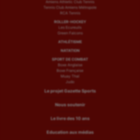
Amiens Athletic Club Tennis
Tennis Club Amiens Métropole
RCA Tennis
ROLLER-HOCKEY
Les Ecureuils
Green Falcons
ATHLÉTISME
NATATION
SPORT DE COMBAT
Boxe Anglaise
Boxe Française
Muay Thaï
Judo
Le projet Gazette Sports
Nous soutenir
Le livre des 10 ans
Education aux médias