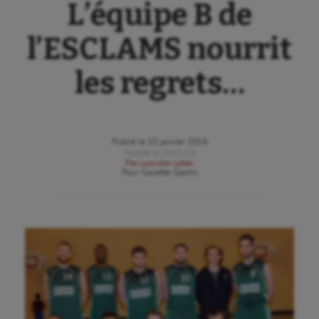
L’équipe B de
l’ESCLAMS nourrit
les regrets…
Publié le
20 janvier 2016
Modifié le
20/01/16
Par
Leandre Leber
Pour
Gazette Sports