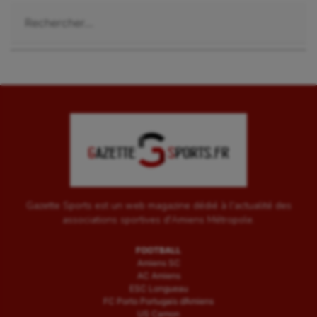
Rechercher :
Gazette Sports est un web magazine dédié à l'actualité des
associations sportives d'Amiens Métropole.
FOOTBALL
Amiens SC
AC Amiens
ESC Longueau
FC Porto Portugais d’Amiens
US Camon