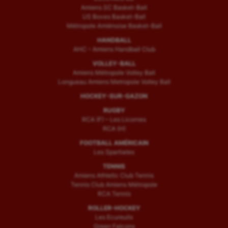
Amiens SC Basket-Ball
US Boves Basket-Ball
Métropole Amiénoise Basket-Ball
HANDBALL
AHC – Amiens Handball Club
VOLLEY-BALL
Amiens Métropole Volley Ball
Longueau Amiens Metropole Volley Ball
HOCKEY-SUR-GAZON
RUGBY
RCA (F) – Les Licornes
RCA (H)
FOOTBALL AMÉRICAIN
Les Spartiates
TENNIS
Amiens Athletic Club Tennis
Tennis Club Amiens Métropole
RCA Tennis
ROLLER-HOCKEY
Les Ecureuils
Green Falcons