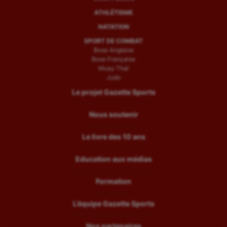
ATHLÉTISME
NATATION
SPORT DE COMBAT
Boxe Anglaise
Boxe Française
Muay Thaï
Judo
Le projet Gazette Sports
Nous soutenir
Le livre des 10 ans
Education aux médias
Formation
L’équipe Gazette Sports
Nos partenaires