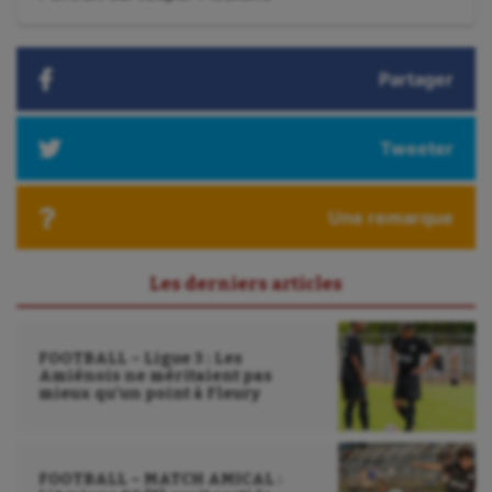
suivant
Water-polo
:
Partager
Tweeter
Une remarque
Les derniers articles
FOOTBALL – Ligue 3 : Les
Amiénois ne méritaient pas
mieux qu’un point à Fleury
FOOTBALL – MATCH AMICAL :