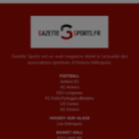
Gazette Sports est un web magazine dédié à l'actualité des
associations sportives d'Amiens Métropole.
FOOTBALL
Amiens SC
AC Amiens
ESC Longueau
FC Porto Portugais d’Amiens
US Camon
RC Amiens
HOCKEY-SUR-GLACE
Les Gothiques
BASKET-BALL
ESCLAMS BB