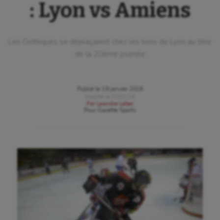
: Lyon vs Amiens
Les Gothiques se déplaçaient chez les lions de Lyon au titre
de la 20ème journée
Publié le
19 janvier 2016
Modifié le
20/01/16
Par
Leandre Leber
Pour
Gazette Sports