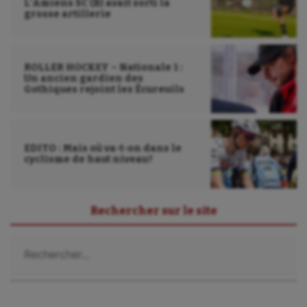
L’Amiens SC (B) avait sorti la
grosse artillerie
ROLLER HOCKEY – Nationale 1 :
Un ancien gardien des
Gothiques rejoint les Écureuils
EDITO : Mais où va-t-on dans le
cyclisme de haut niveau?
Rechercher sur le site
Rechercher :