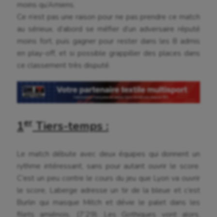
moins qu’Amiens.
Ce n’est pas une raison pour ne pas prendre ce match
au sérieux, d’abord se méfier d’un adversaire réputé
moins fort, puis gagner pour rester dans les 8 admis
en play-off, et si possible grappiller des places dans
ce classement très disputé.
er
1
Tiers-temps :
Le match débute avec deux équipes qui donnent un
rythme intéressant, sans pour autant ouvrir le score.
C’est un peu contre le cours du jeu que Lyon va ouvrir
le score, Laberge adresse un tir de la bleue et c’est
Burlin qui masque Mitch et dévie le palet dans les
filets amiénois, (7’29). Les Gothiques vont alors,