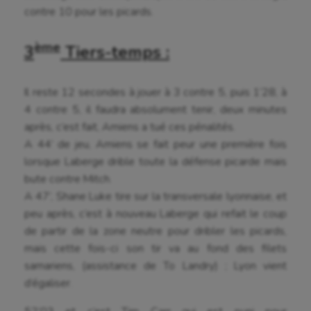
Gymnastique rythmique
contre 10 pour les picards.
Haltérophilie
ème
3
Tiers-temps :
Handisport
Hippisme
Il reste 12 secondes à jouer à 3 contre 5, puis 1’28, à
4 contre 5, il faudra absolument tenir, deux minutes
Jeux Olympiques et Paralympiques
après, c’est fait, Amiens a tué ces pénalités.
A 44’ de jeu, Amiens se fait peur une première fois
Kayak-polo
lorsque Laberge drible toute la défense picarde mais
Korfbal
bute contre Mitch.
A 47’, Shane Luke tire sur la transversale lyonnaise, et
Longue paume
peu après, c’est à nouveau Laberge qui refait le coup
Moto
de partir de la zone neutre pour dribler les picards,
mais cette fois-ci son tir va au fond des filets
Natation
samariens, (assistance de To Landry) ; Lyon vient
d’égaliser.
Natation artistique