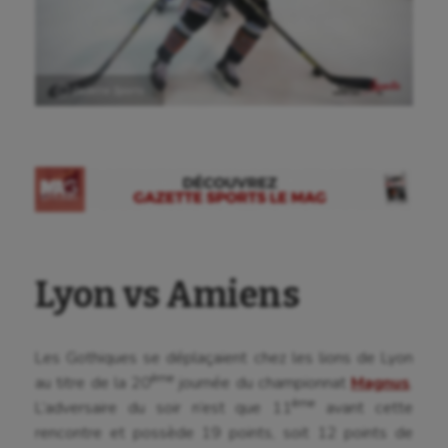
Ⓒ Gazette Sports
Lyon vs Amiens
Les Gothiques se déplaçaient chez les lions de Lyon
ème
au titre de la 20
journée du championnat
Magnus
.
ème
L’adversaire du soir n’est que 11
avant cette
rencontre et possède 19 points, soit 12 points de