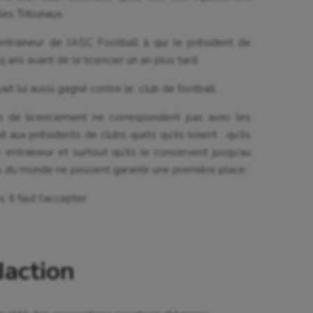
les Tribunaux.
raineur de l’ASC Football à qui le président de
nq ans avant de le licencier un an plus tard.
vait lui aussi gagné contre le club de football.
fs de licenciement ne correspondent pas avec les
l aux présidents de clubs quels qu’ils soient : qu’ils
n entraineur et surtout qu’ils le conservent jusqu’au
rs du monde ne peuvent garantir une première place.
. Il faut l’accepter.
daction