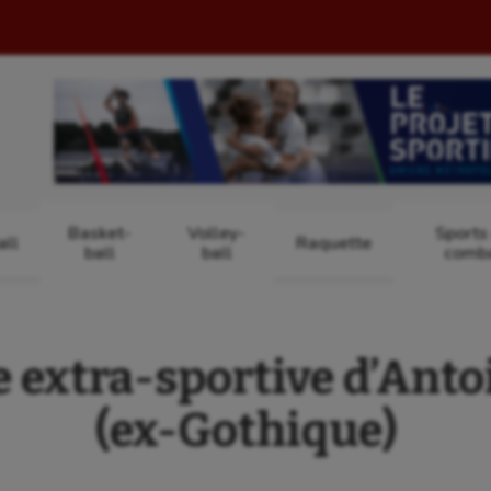
Basket-
Volley-
Sports
ll
Raquette
ball
ball
comb
e extra-sportive d’Ant
(ex-Gothique)