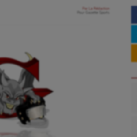
Par
La Rédaction
Pour
Gazette Sports