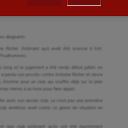
 général. Jusqu’au moment où le club l’a licencié en
Paddle
astique
Parkour
astique rythmique
Patinage artistique
es dirigeants.
rophilie
Pétanque
 Richer. Estimant qu’il avait été licencié à tort,
es Prudhommes.
isport
Plongée
s long et le jugement a été rendu début juillet, en
isme
Randonnée / Marche
a perdu son procès contre Antoine Richer et devra
 Olympiques et Paralympiques
Roller-derby
 Enorme pour un club qui souffre déjà sur le plan
mas Henno a un mois pour faire appel.
fer avec son ancien club, ce n’est pas une première
club amiénois avait connu ce genre de situation en
.
ent leur club estimant qu’ils ont été injustement