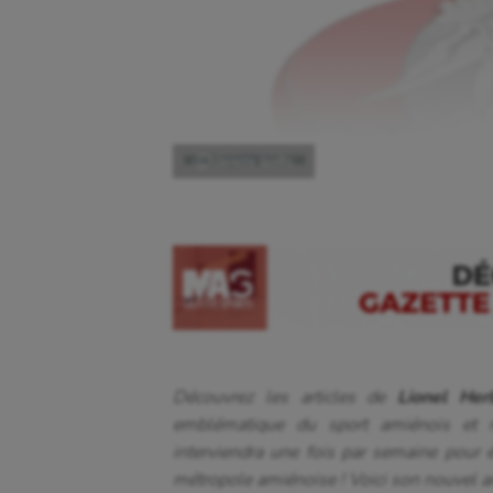
Ⓒ Gazette Sports
Découvrez les articles de
Lionel He
emblématique du sport amiénois et r
interviendra une fois par semaine pour é
métropole amiénoise ! Voici son nouvel ar