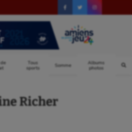
 de
Tous
Albums
Somme
at
sports
photos
oine Richer