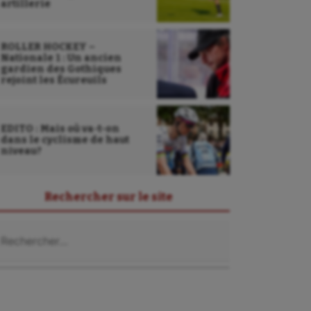
artillerie
ROLLER HOCKEY –
Nationale 1 : Un ancien
gardien des Gothiques
rejoint les Écureuils
EDITO : Mais où va-t-on
dans le cyclisme de haut
niveau?
Rechercher sur le site
chercher :