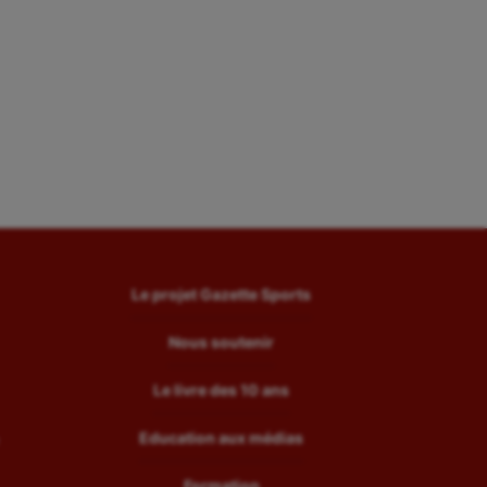
Le projet Gazette Sports
Nous soutenir
Le livre des 10 ans
Education aux médias
Formation