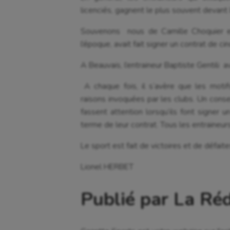
licenciés, gagnent le plus souvent devant 
Souvenons nous de Camille Choquier ent
l’époque, avait fait signer un contrat de ci
A Beauvais, l’entraineur Baptiste Gentili a
A chaque fois, il s‘avère que les moti
raisons invoquées par les clubs. Un consei
fassent attention lorsqu’ils font signer u
terme de leur contrat. Tous les entraineu
Le sport est fait de victoires et de défaites
Lionel HERBET
Publié par La Ré