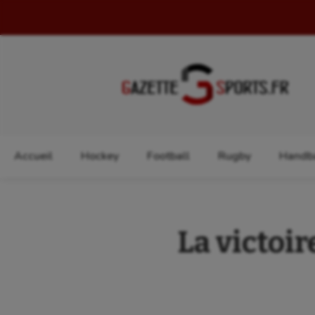
Rechercher :
Accueil
Hockey
Football
Rugby
Handba
La victoir