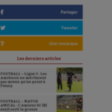
Partager
Tweeter
Une remarque
Les derniers articles
FOOTBALL – Ligue 3 : Les
Amiénois ne méritaient
pas mieux qu’un point à
Fleury
FOOTBALL – MATCH
AMICAL : L’Amiens SC (B)
avait sorti la grosse