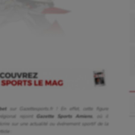
Re
rbet
sur Gazettesports.fr ! En effet, cette figure
égional rejoint
Gazette Sports Amiens
, où il
crire sur une actualité ou événement sportif de la
ticle :