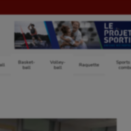
Basket-
Volley-
Sports
ll
Raquette
ball
ball
comb