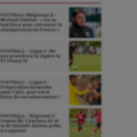
FOOTBALL (Régional 1) –
Michaël Debève : « On va
tout faire pour retrouver le
championnat de France »
FOOTBALL – Ligue 3 : Ne
pas prendre à la légère le
FC Fleury 91
FOOTBALL – Ligue 3 :
Préparation terminée
pour l’ASC, quel est le
bilan de ses adversaires ?
FOOTBALL – Régional 3 :
Camon (b), l’Amiens AC et
le RC Salouël-Saleux prêts
à s’opposer