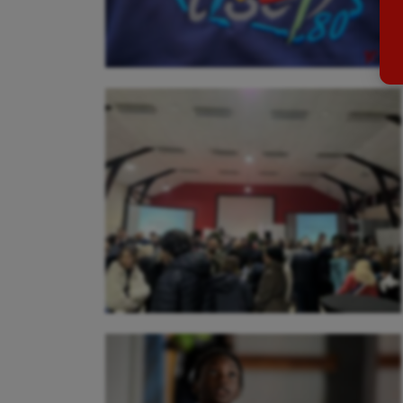
Billard
Futs
Boules lyonnaises
Golf
Canoë-kayak
Gymn
Cerf Volant
Gymn
Cheerleading
Halté
Course à pied
Hand
Crossfit
Hipp
Cyclisme
Jeux