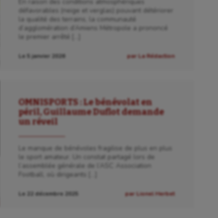
En raison des conditions atmosphériques
défavorables (neige et verglas) pouvant détériorer
la qualité des terrains, la communauté
d’agglomération d’Amiens Métropole a prononcé
le premier arrêté […]
Le 5 janvier 2026
par La Rédaction
OMNISPORTS : Le bénévolat en
péril, Guillaume Duflot demande
un réveil
Le manque de bénévoles fragilise de plus en plus
le sport amateur. Un constat partagé lors de
l’assemblée générale de l’ASC Association
Football, où dirigeants […]
Le 22 décembre 2025
par Lionel Herbet