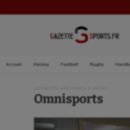
Rechercher :
Accueil
Hockey
Football
Rugby
Handba
ACTUALITÉS OMNISPORTS À AMIENS
Omnisports