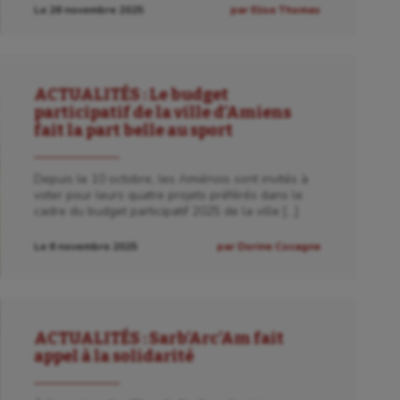
Le 26 novembre 2025
par Elise Thomas
ACTUALITÉS : Le budget
participatif de la ville d’Amiens
fait la part belle au sport
Depuis le 10 octobre, les Amiénois sont invités à
voter pour leurs quatre projets préférés dans le
cadre du budget participatif 2025 de la ville […]
Le 6 novembre 2025
par Dorine Cocagne
ACTUALITÉS : Sarb’Arc’Am fait
appel à la solidarité