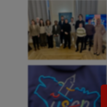
Aéronautique
Dan
Athlétisme
Equi
Auto
Esca
Aviron
Escr
Balle à la main
Fitn
Ballon au poing
Flag 
Baseball
Foot