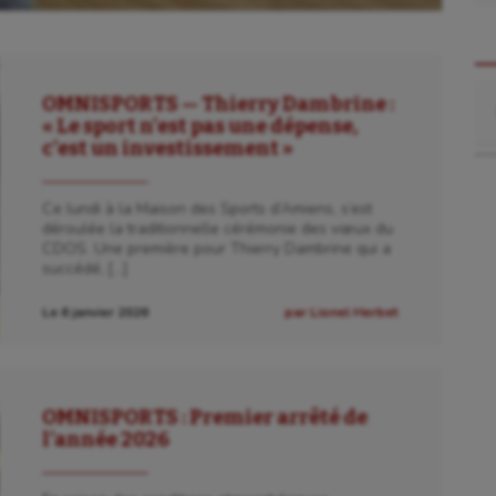
Re
OMNISPORTS — Thierry Dambrine :
« Le sport n’est pas une dépense,
c’est un investissement »
Ce lundi à la Maison des Sports d’Amiens, s’est
déroulée la traditionnelle cérémonie des vœux du
CDOS. Une première pour Thierry Dambrine qui a
succédé, […]
Le 6 janvier 2026
par Lionel Herbet
OMNISPORTS : Premier arrêté de
l’année 2026