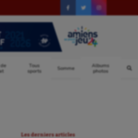
 de
Tous
Albums
Somme
at
sports
photos
Les derniers articles