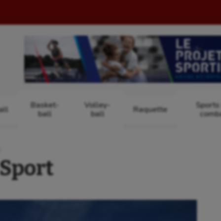
Basket-
Volley-
Sports
ll
Raquette
ball
ball
comb
S
Sport