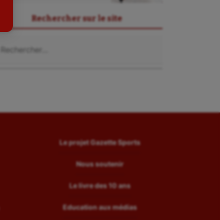
Tir
Rechercher sur le site
Tir à l'arc
chercher :
Triathlon
Ultimate frisbee
UNSS
Voile
Wakeboard
Water-polo
Le projet Gazette Sports
Nous soutenir
Le livre des 10 ans
Education aux médias