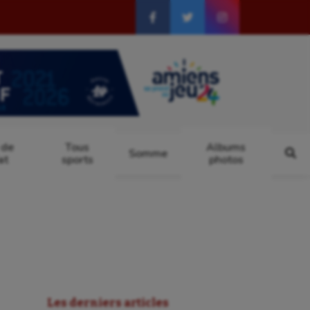
 de
Tous
Albums
Somme
at
sports
photos
Les derniers articles