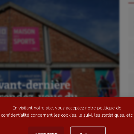
se
Kayak-polo
tation
Korfbal
lade
Longue paume
vant-dernière
ime
Moto
 rendez-vous du
ess
Natation
En visitant notre site, vous acceptez notre politique de
football
Natation artistique
confidentialité concernant les cookies, le suivi, les statistiques, etc.
ball américain
Omnisports