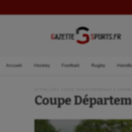
Rechercher :
Accueil
Hockey
Football
Rugby
Handba
ACTUALITÉS COUPE DÉPARTEMENTALE À AMIEN
Coupe Départem