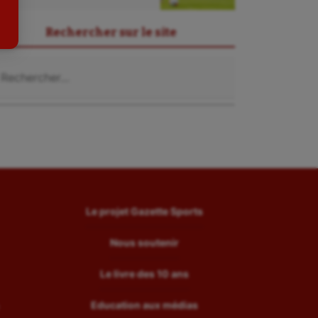
Tir
Rechercher sur le site
Tir à l'arc
chercher :
Triathlon
Ultimate frisbee
UNSS
Voile
Wakeboard
Water-polo
Le projet Gazette Sports
Nous soutenir
Le livre des 10 ans
Education aux médias