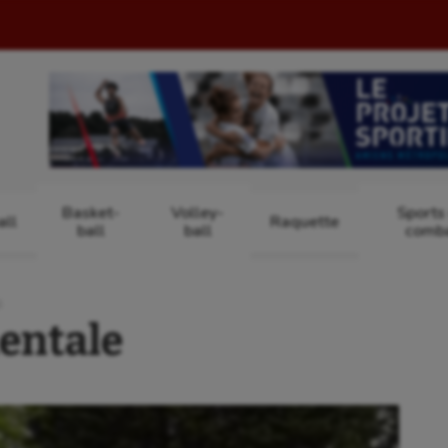
Basket-
Volley-
Sports
ll
Raquette
ball
ball
comb
S
entale