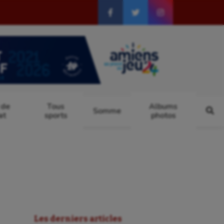
 de
Tous
Albums
Somme
at
sports
photos
Les derniers articles