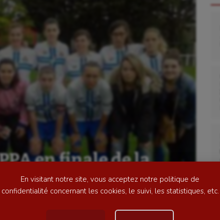
se
Kayak-polo
tation
Korfbal
lade
Longue paume
ime
Moto
PA en finale de la
ess
Natation
ntale !
En visitant notre site, vous acceptez notre politique de
football
Natation artistique
confidentialité concernant les cookies, le suivi, les statistiques, etc.
ball américain
Omnisports