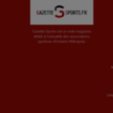
Gazette Sports est un web magazine
dédié à l'actualité des associations
sportives d'Amiens Métropole.
M
Long