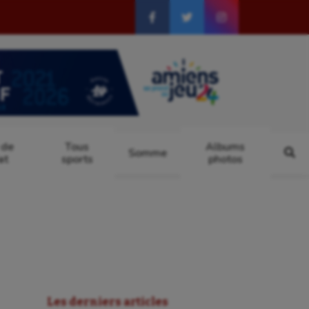
 de
Tous
Albums
Somme
at
sports
photos
Les derniers articles