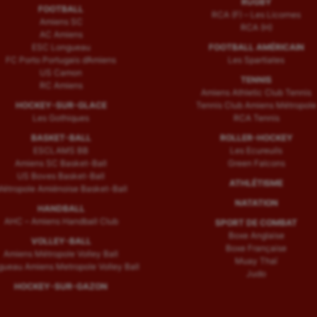
RUGBY
FOOTBALL
RCA (F) – Les Licornes
Amiens SC
RCA (H)
AC Amiens
ESC Longueau
FOOTBALL AMÉRICAIN
FC Porto Portugais d’Amiens
Les Spartiates
US Camon
TENNIS
RC Amiens
Amiens Athletic Club Tennis
HOCKEY-SUR-GLACE
Tennis Club Amiens Métropole
Les Gothiques
RCA Tennis
BASKET-BALL
ROLLER-HOCKEY
ESCLAMS BB
Les Ecureuils
Amiens SC Basket-Ball
Green Falcons
US Boves Basket-Ball
ATHLÉTISME
étropole Amiénoise Basket-Ball
NATATION
HANDBALL
AHC – Amiens Handball Club
SPORT DE COMBAT
Boxe Anglaise
VOLLEY-BALL
Boxe Française
Amiens Métropole Volley Ball
Muay Thaï
ueau Amiens Metropole Volley Ball
Judo
HOCKEY-SUR-GAZON