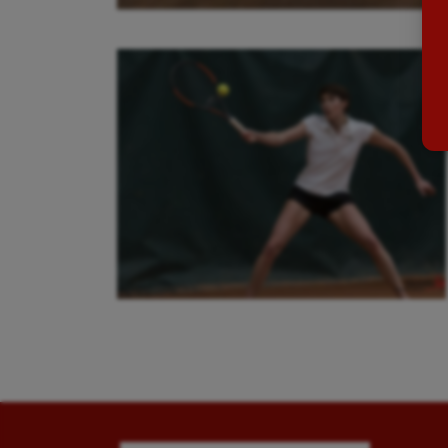
Ballon au poing
Flag 
Baseball
Foot
Billard
Futs
Boules lyonnaises
Golf
Canoë-kayak
Gymn
Cerf Volant
Gymn
Cheerleading
Halté
Course à pied
Hand
Crossfit
Hipp
Cyclisme
Jeux