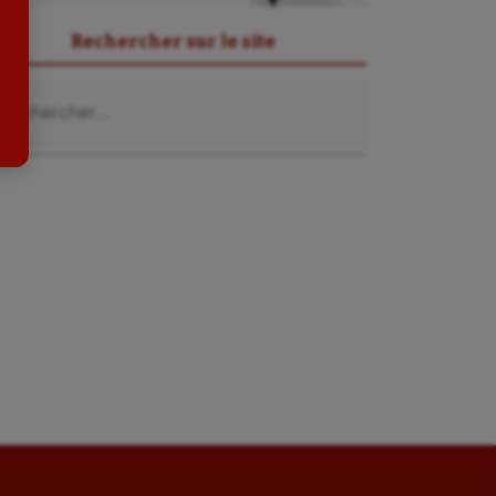
Sport-entreprise
Rechercher sur le site
Sport-santé
chercher :
Tir
Tir à l'arc
Triathlon
Ultimate frisbee
UNSS
Voile
Wakeboard
Water-polo