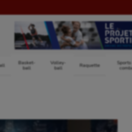
Basket-
Volley-
Sports
ll
Raquette
ball
ball
comb