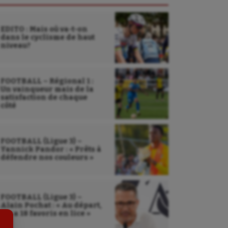
EDITO : Mais où va-t-on
dans le cyclisme de haut
niveau?
FOOTBALL – Régional 1 :
Un vainqueur mais de la
satisfaction de chaque
côté
Sarbacane
FOOTBALL (Ligue 3) –
Yannick Pandor : « Prêts à
Sauvetage sportif
défendre nos couleurs »
Sport adapté
Sport handicap
FOOTBALL (Ligue 3) –
Alain Pochat : « Au départ,
Sport santé
il y a 18 favoris en lice »