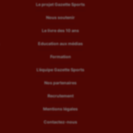
Le projet Gazette Sports
Nous soutenir
Le livre des 10 ans
Education aux médias
Formation
L’équipe Gazette Sports
Nos partenaires
Recrutement
Mentions légales
Contactez-nous