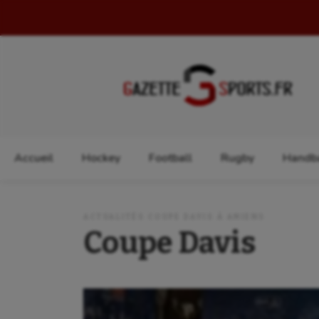
Rechercher :
Accueil
Hockey
Football
Rugby
Handba
ACTUALITÉS COUPE DAVIS À AMIENS
Coupe Davis