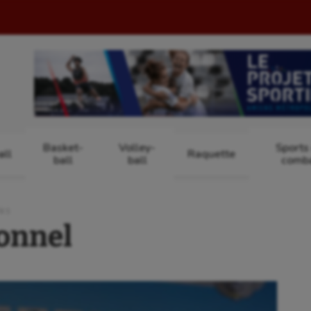
Basket-
Volley-
Sports
ll
Raquette
ball
ball
comb
ENS
ionnel