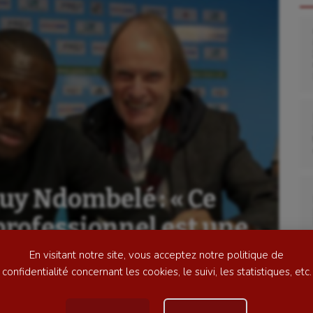
se
Kayak-polo
tation
Korfbal
lade
Longue paume
y Ndombelé : « Ce
ime
Moto
professionnel est une
ess
Natation
En visitant notre site, vous acceptez notre politique de
football
Natation artistique
confidentialité concernant les cookies, le suivi, les statistiques, etc.
ball américain
Omnisports