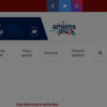
 de
Tous
Albums
Somme
at
sports
photos
Les derniers articles