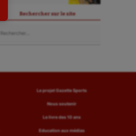
Tir
Rechercher sur le site
Tir à l'arc
chercher :
Triathlon
Ultimate frisbee
UNSS
Voile
Wakeboard
Water-polo
Le projet Gazette Sports
Nous soutenir
Le livre des 10 ans
Education aux médias