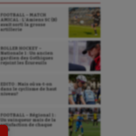
FOOTBALL – MATCH
AMICAL : L’Amiens SC (B)
avait sorti la grosse
artillerie
ROLLER HOCKEY –
Nationale 1 : Un ancien
gardien des Gothiques
rejoint les Écureuils
Sarbacane
EDITO : Mais où va-t-on
dans le cyclisme de haut
Sauvetage sportif
niveau?
Sport adapté
Sport handicap
FOOTBALL – Régional 1 :
Un vainqueur mais de la
satisfaction de chaque
Sport santé
côté