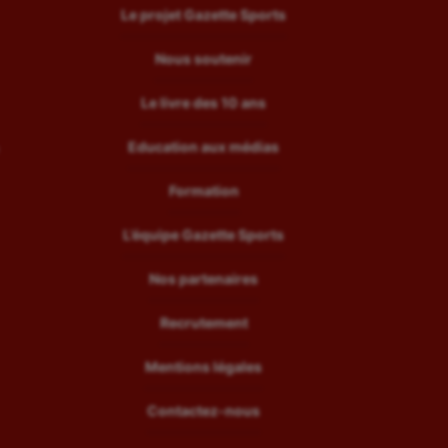
Le projet Gazette Sports
Nous soutenir
Le livre des 10 ans
Education aux médias
Formation
L’équipe Gazette Sports
Nos partenaires
Recrutement
Mentions légales
Contactez-nous