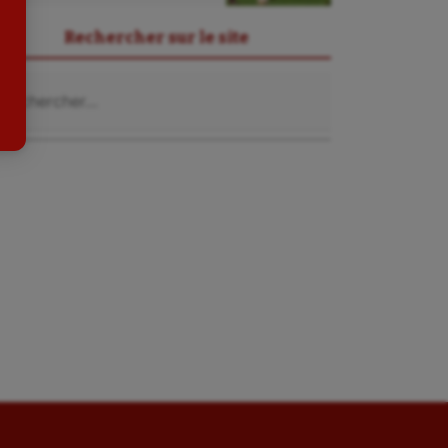
Sport-entreprise
Rechercher sur le site
Sport-santé
chercher :
Tir
Tir à l'arc
Triathlon
Ultimate frisbee
UNSS
Voile
Wakeboard
Water-polo