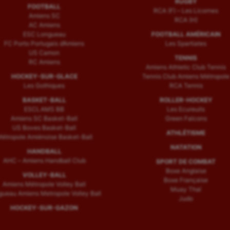
RUGBY
FOOTBALL
RCA (F) – Les Licornes
Amiens SC
RCA (H)
AC Amiens
ESC Longueau
FOOTBALL AMÉRICAIN
FC Porto Portugais d’Amiens
Les Spartiates
US Camon
TENNIS
RC Amiens
Amiens Athletic Club Tennis
HOCKEY-SUR-GLACE
Tennis Club Amiens Métropole
Les Gothiques
RCA Tennis
BASKET-BALL
ROLLER-HOCKEY
ESCLAMS BB
Les Ecureuils
Amiens SC Basket-Ball
Green Falcons
US Boves Basket-Ball
ATHLÉTISME
étropole Amiénoise Basket-Ball
NATATION
HANDBALL
AHC – Amiens Handball Club
SPORT DE COMBAT
Boxe Anglaise
VOLLEY-BALL
Boxe Française
Amiens Métropole Volley Ball
Muay Thaï
ueau Amiens Metropole Volley Ball
Judo
HOCKEY-SUR-GAZON