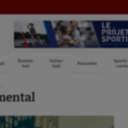
Basket-
Volley-
Sports
ll
Raquette
ball
ball
comb
NS
mental