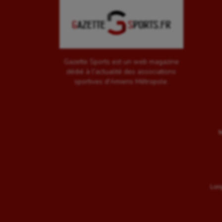
Gazette Sports est un web magazine
dédié à l'actualité des associations
sportives d'Amiens Métropole.
M
Long