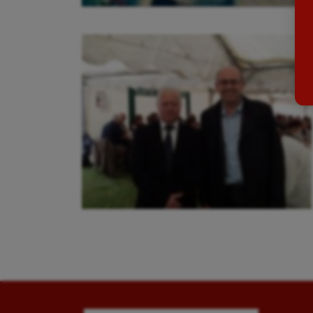
Ballon au poing
Flag 
Baseball
Foot
Billard
Futs
Boules lyonnaises
Golf
Canoë-kayak
Gymn
Cerf Volant
Gymn
Cheerleading
Halté
Course à pied
Hand
Crossfit
Hipp
Cyclisme
Jeux