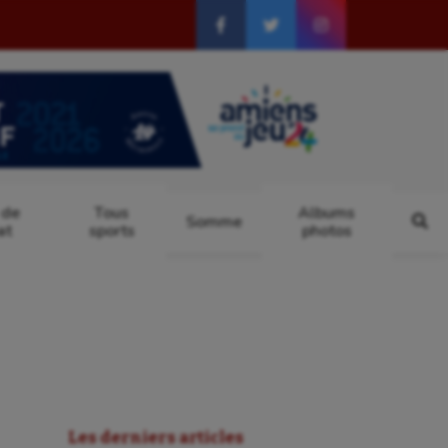
 de
Tous
Albums
Somme
at
sports
photos
Les derniers articles