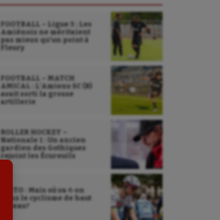
FOOTBALL – Ligue 3 : Les
Amiénois ne méritaient
pas mieux qu’un point à
Fleury
FOOTBALL – MATCH
Sarbacane
AMICAL : L’Amiens SC (B)
avait sorti la grosse
artillerie
Sauvetage sportif
Sport adapté
ROLLER HOCKEY –
Nationale 1 : Un ancien
Sport handicap
gardien des Gothiques
rejoint les Écureuils
Sport santé
Sport-entreprise
EDITO : Mais où va-t-on
dans le cyclisme de haut
Sport-santé
niveau?