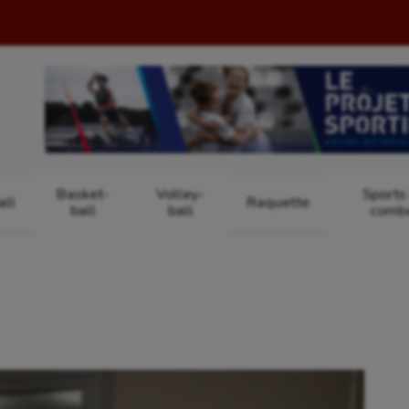
Basket-
Volley-
Sports
ll
Raquette
ball
ball
comb