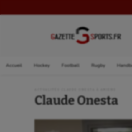
Rechercher :
Accueil
Hockey
Football
Rugby
Handba
ACTUALITÉS CLAUDE ONESTA À AMIENS
Claude Onesta