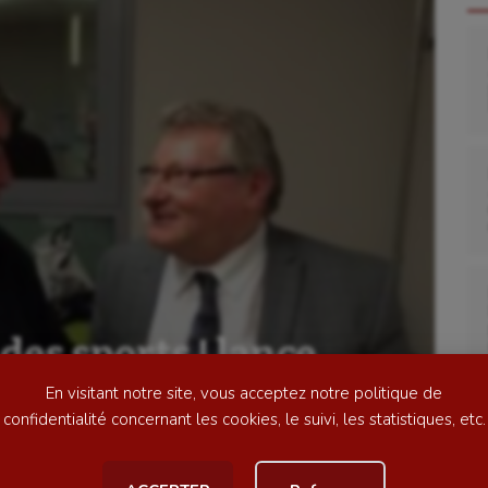
se
Kayak-polo
tation
Korfbal
lade
Longue paume
ime
Moto
des sports ! lance
ess
Natation
En visitant notre site, vous acceptez notre politique de
football
Natation artistique
confidentialité concernant les cookies, le suivi, les statistiques, etc.
ball américain
Omnisports