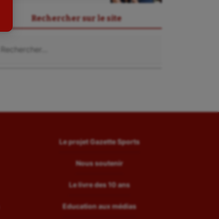
Tir
Rechercher sur le site
Tir à l'arc
chercher :
Triathlon
Ultimate frisbee
UNSS
Voile
Wakeboard
Water-polo
Le projet Gazette Sports
Nous soutenir
Le livre des 10 ans
Education aux médias