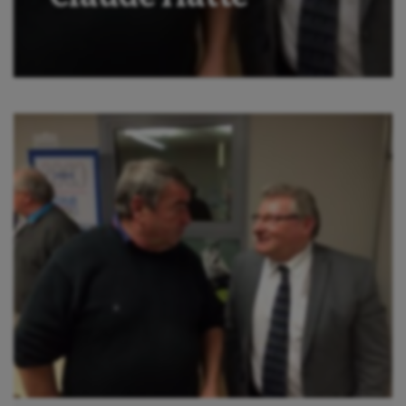
Boules lyonnaises
Canoë-kayak
Cerf Volant
Cheerleading
Course à pied
Crossfit
Cyclisme
Danse
Equitation
Escalade
Escrime