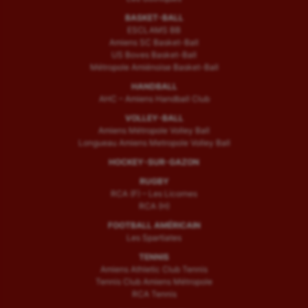
BASKET-BALL
Tir à l'arc
ESCLAMS BB
Amiens SC Basket-Ball
Triathlon
US Boves Basket-Ball
Métropole Amiénoise Basket-Ball
Ultimate frisbee
HANDBALL
AHC – Amiens Handball Club
UNSS
VOLLEY-BALL
Amiens Métropole Volley Ball
Voile
Longueau Amiens Metropole Volley Ball
Wakeboard
HOCKEY-SUR-GAZON
RUGBY
Water-polo
RCA (F) – Les Licornes
RCA (H)
FOOTBALL AMÉRICAIN
Les Spartiates
TENNIS
Amiens Athletic Club Tennis
Tennis Club Amiens Métropole
RCA Tennis