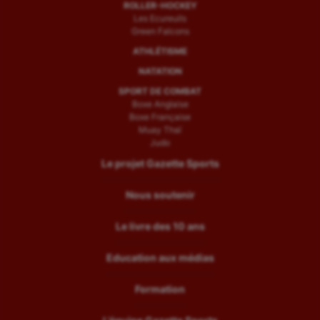
ROLLER-HOCKEY
Les Ecureuils
Green Falcons
ATHLÉTISME
NATATION
SPORT DE COMBAT
Boxe Anglaise
Boxe Française
Muay Thaï
Judo
Le projet Gazette Sports
Nous soutenir
Le livre des 10 ans
Education aux médias
Formation