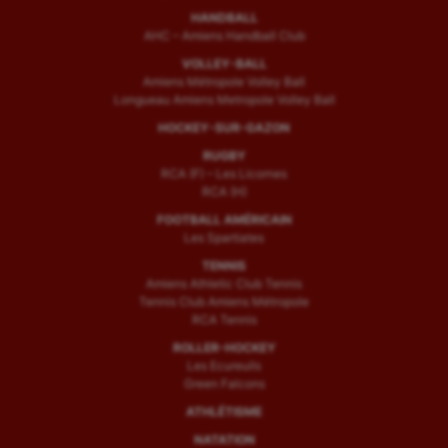
Sport handicap
HANDBALL
AHC – Amiens Handball Club
Sport santé
VOLLEY-BALL
Amiens Métropole Volley Ball
Sport-entreprise
Longueau Amiens Metropole Volley Ball
Sport-santé
HOCKEY-SUR-GAZON
RUGBY
Tir
RCA (F) – Les Licornes
RCA (H)
Tir à l'arc
FOOTBALL AMÉRICAIN
Les Spartiates
Triathlon
TENNIS
Ultimate frisbee
Amiens Athletic Club Tennis
Tennis Club Amiens Métropole
RCA Tennis
UNSS
ROLLER-HOCKEY
Voile
Les Ecureuils
Green Falcons
Wakeboard
ATHLÉTISME
NATATION
Water-polo