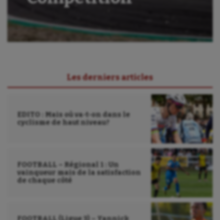
Danse
Equitation
Escalade
Escrime
Les derniers articles
Fitness
Flag football
EDITO : Mais où va-t-on dans le
cyclisme de haut niveau?
Football américain
Futsal
FOOTBALL – Régional 1 : Un
Golf
vainqueur mais de la satisfaction
de chaque côté
Gymnastique
Gymnastique rythmique
FOOTBALL (Ligue 3) – Yannick