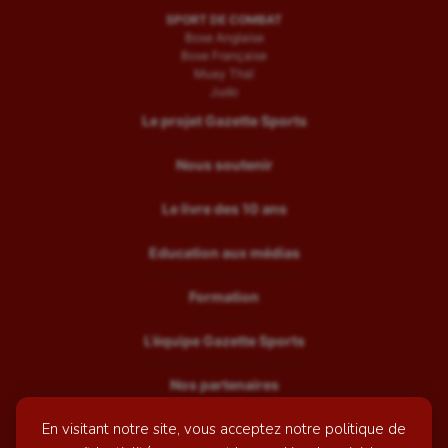
SPORT DE COMBAT
Boxe Anglaise
Boxe Française
Muay Thaï
Judo
Le projet Gazette Sports
Nous soutenir
Le livre des 10 ans
Education aux médias
Formation
L’équipe Gazette Sports
Nos partenaires
En visitant notre site, vous acceptez notre politique de
Recrutement