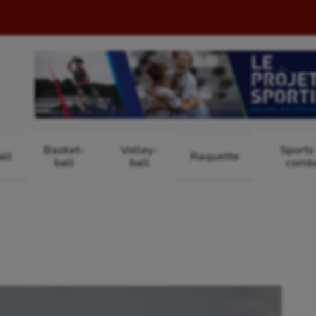
Basket-
Volley-
Sports
ll
Raquette
ball
ball
comb