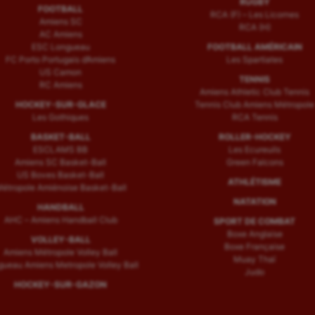
RUGBY
FOOTBALL
RCA (F) – Les Licornes
Amiens SC
RCA (H)
AC Amiens
ESC Longueau
FOOTBALL AMÉRICAIN
FC Porto Portugais d’Amiens
Les Spartiates
US Camon
TENNIS
RC Amiens
Amiens Athletic Club Tennis
HOCKEY-SUR-GLACE
Tennis Club Amiens Métropole
Les Gothiques
RCA Tennis
BASKET-BALL
ROLLER-HOCKEY
ESCLAMS BB
Les Ecureuils
Amiens SC Basket-Ball
Green Falcons
US Boves Basket-Ball
ATHLÉTISME
étropole Amiénoise Basket-Ball
NATATION
HANDBALL
AHC – Amiens Handball Club
SPORT DE COMBAT
Boxe Anglaise
VOLLEY-BALL
Boxe Française
Amiens Métropole Volley Ball
Muay Thaï
ueau Amiens Metropole Volley Ball
Judo
HOCKEY-SUR-GAZON