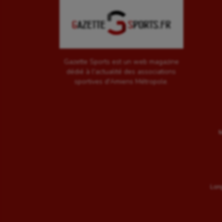
Gazette Sports est un web magazine
dédié à l'actualité des associations
sportives d'Amiens Métropole.
M
Long