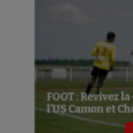
Aéronautique
Dan
Athlétisme
Equi
FOOT : Revivez la
Auto
Esca
l’US Camon et Ch
Aviron
Escr
Balle à la main
Fitn