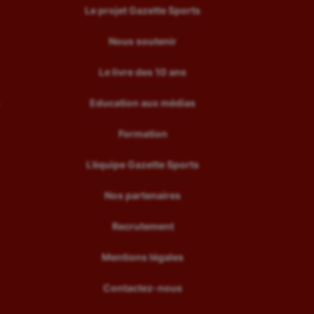
Le projet Gazette Sports
Nous soutenir
Le livre des 10 ans
Education aux médias
Formation
L’équipe Gazette Sports
Nos partenaires
Recrutement
Mentions légales
Contactez-nous