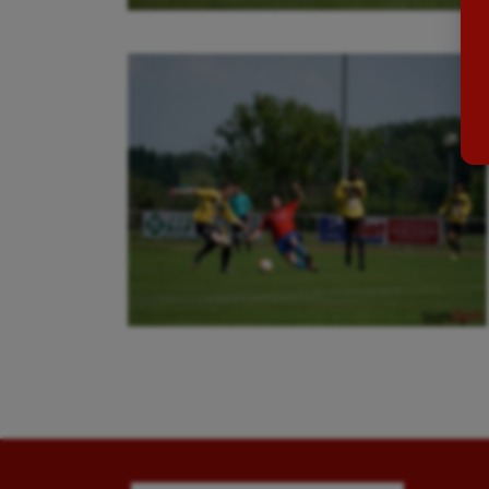
Ballon au poing
Flag 
Baseball
Foot
Billard
Futs
Boules lyonnaises
Golf
Canoë-kayak
Gymn
Cerf Volant
Gymn
Cheerleading
Halté
Course à pied
Hand
Crossfit
Hipp
Cyclisme
Jeux