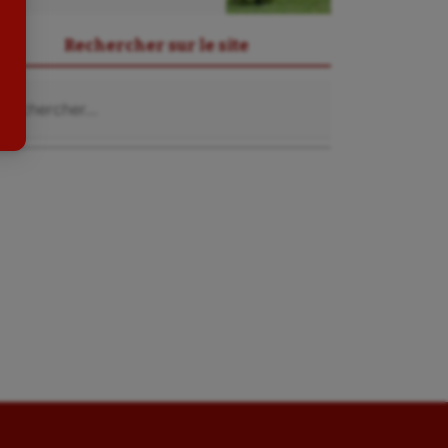
Sport-entreprise
Rechercher sur le site
Sport-santé
chercher :
Tir
Tir à l'arc
Triathlon
Ultimate frisbee
UNSS
Voile
Wakeboard
Water-polo