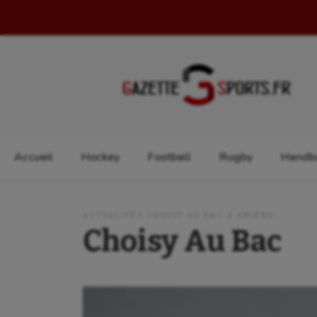
Rechercher :
Accueil
Hockey
Football
Rugby
Handba
ACTUALITÉS CHOISY AU BAC À AMIENS
Choisy Au Bac