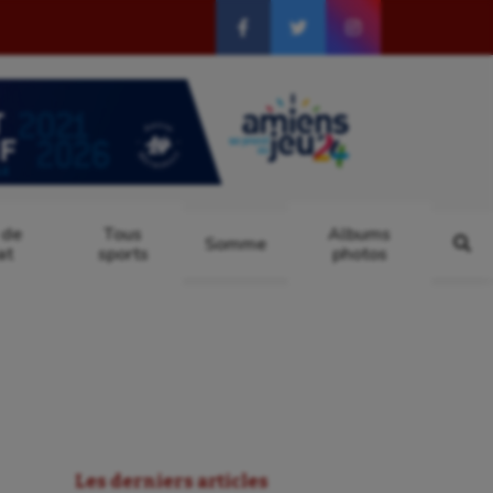
 de
Tous
Albums
Somme
at
sports
photos
Les derniers articles