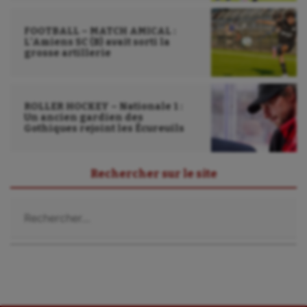
Gymnastique rythmique
Haltérophilie
FOOTBALL – MATCH AMICAL :
L’Amiens SC (B) avait sorti la
grosse artillerie
Handisport
Hippisme
ROLLER HOCKEY – Nationale 1 :
Jeux Olympiques et Paralympiques
Un ancien gardien des
Gothiques rejoint les Écureuils
Kayak-polo
Korfbal
Rechercher sur le site
Longue paume
Rechercher :
Moto
Natation
Natation artistique
Omnisports