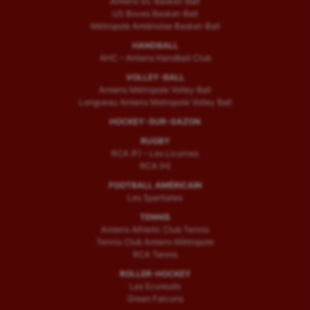
Amiens SC Basket-Ball
US Boves Basket-Ball
Sport handicap
Métropole Amiénoise Basket-Ball
HANDBALL
Sport santé
AHC – Amiens Handball Club
Sport-entreprise
VOLLEY-BALL
Amiens Métropole Volley Ball
Sport-santé
Longueau Amiens Metropole Volley Ball
HOCKEY-SUR-GAZON
Tir
RUGBY
RCA (F) – Les Licornes
Tir à l'arc
RCA (H)
Triathlon
FOOTBALL AMÉRICAIN
Les Spartiates
Ultimate frisbee
TENNIS
Amiens Athletic Club Tennis
UNSS
Tennis Club Amiens Métropole
RCA Tennis
Voile
ROLLER-HOCKEY
Les Ecureuils
Wakeboard
Green Falcons