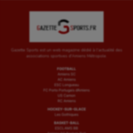
Outdoor
Paddle
Parkour
Patinage artistique
Gazette Sports est un web magazine dédié à l'actualité des
associations sportives d'Amiens Métropole.
Pétanque
FOOTBALL
Plongée
Amiens SC
AC Amiens
Randonnée / Marche
ESC Longueau
FC Porto Portugais d’Amiens
Roller-derby
US Camon
RC Amiens
Sarbacane
HOCKEY-SUR-GLACE
Les Gothiques
Sauvetage sportif
BASKET-BALL
ESCLAMS BB
Sport adapté