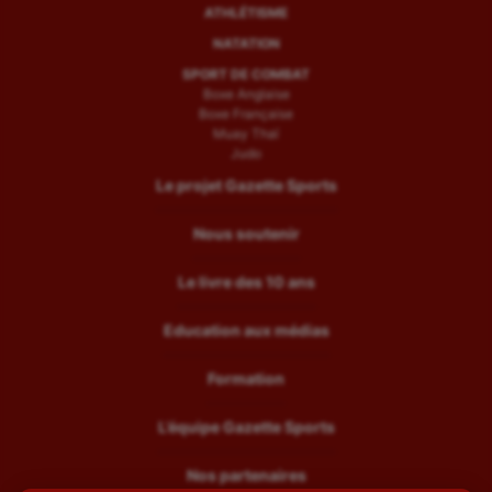
ATHLÉTISME
Water-polo
NATATION
SPORT DE COMBAT
Boxe Anglaise
Boxe Française
Muay Thaï
Judo
Le projet Gazette Sports
Nous soutenir
Le livre des 10 ans
Education aux médias
Formation
L’équipe Gazette Sports
Nos partenaires