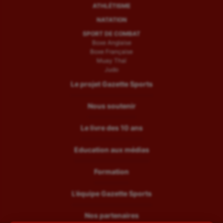
ATHLÉTISME
Water-polo
NATATION
SPORT DE COMBAT
Boxe Anglaise
Boxe Française
Muay Thaï
Judo
Le projet Gazette Sports
Nous soutenir
Le livre des 10 ans
Education aux médias
Formation
L’équipe Gazette Sports
Nos partenaires