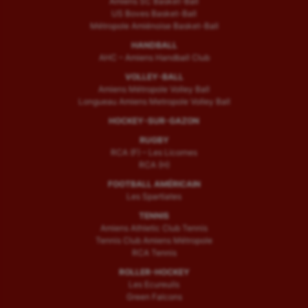
Amiens SC Basket-Ball
US Boves Basket-Ball
Sport handicap
Métropole Amiénoise Basket-Ball
HANDBALL
Sport santé
AHC – Amiens Handball Club
Sport-entreprise
VOLLEY-BALL
Amiens Métropole Volley Ball
Sport-santé
Longueau Amiens Metropole Volley Ball
HOCKEY-SUR-GAZON
Tir
RUGBY
RCA (F) – Les Licornes
Tir à l'arc
RCA (H)
Triathlon
FOOTBALL AMÉRICAIN
Les Spartiates
Ultimate frisbee
TENNIS
Amiens Athletic Club Tennis
UNSS
Tennis Club Amiens Métropole
RCA Tennis
Voile
ROLLER-HOCKEY
Les Ecureuils
Wakeboard
Green Falcons