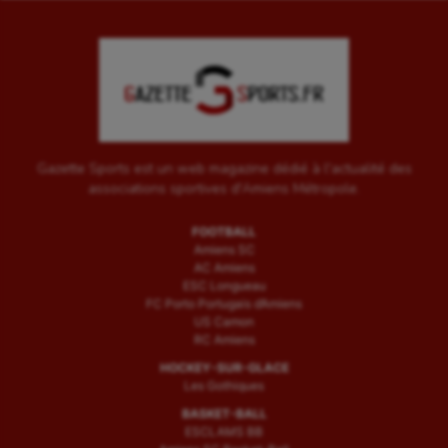
Outdoor
Paddle
Parkour
Patinage artistique
Gazette Sports est un web magazine dédié à l'actualité des
associations sportives d'Amiens Métropole.
Pétanque
FOOTBALL
Plongée
Amiens SC
AC Amiens
Randonnée / Marche
ESC Longueau
FC Porto Portugais d’Amiens
Roller-derby
US Camon
RC Amiens
Sarbacane
HOCKEY-SUR-GLACE
Les Gothiques
Sauvetage sportif
BASKET-BALL
ESCLAMS BB
Sport adapté