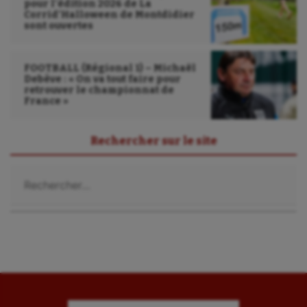
pour l’édition 2026 de La
Haltérophilie
Corrid’Halloween de Montdidier
sont ouvertes
Handisport
FOOTBALL (Régional 1) – Michaël
Hippisme
Debève : « On va tout faire pour
retrouver le championnat de
Jeux Olympiques et Paralympiques
France »
Kayak-polo
Rechercher sur le site
Korfbal
Rechercher :
Longue paume
Moto
Natation
Natation artistique
Omnisports