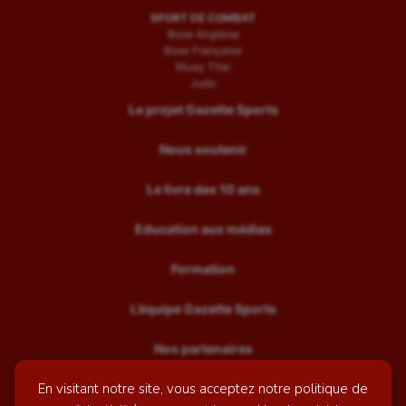
SPORT DE COMBAT
Boxe Anglaise
Boxe Française
Muay Thaï
Judo
Le projet Gazette Sports
Nous soutenir
Le livre des 10 ans
Education aux médias
Formation
L’équipe Gazette Sports
Nos partenaires
En visitant notre site, vous acceptez notre politique de
Recrutement