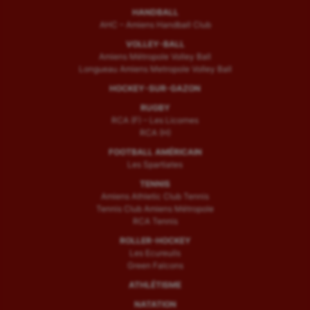
Sport handicap
HANDBALL
AHC – Amiens Handball Club
Sport santé
VOLLEY-BALL
Amiens Métropole Volley Ball
Sport-entreprise
Longueau Amiens Metropole Volley Ball
Sport-santé
HOCKEY-SUR-GAZON
RUGBY
Tir
RCA (F) – Les Licornes
RCA (H)
Tir à l'arc
FOOTBALL AMÉRICAIN
Les Spartiates
Triathlon
TENNIS
Ultimate frisbee
Amiens Athletic Club Tennis
Tennis Club Amiens Métropole
RCA Tennis
UNSS
ROLLER-HOCKEY
Voile
Les Ecureuils
Green Falcons
Wakeboard
ATHLÉTISME
NATATION
Water-polo