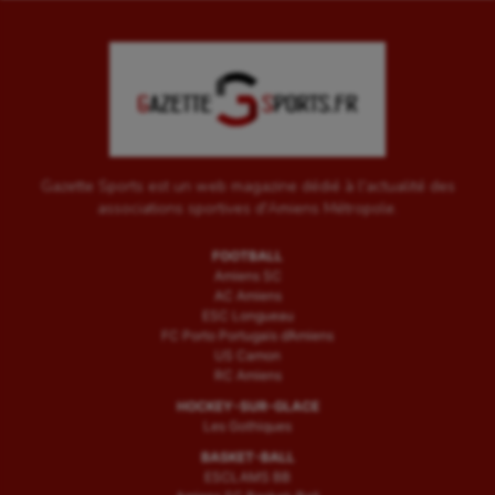
Outdoor
Paddle
Parkour
Patinage artistique
Gazette Sports est un web magazine dédié à l'actualité des
associations sportives d'Amiens Métropole.
Pétanque
FOOTBALL
Plongée
Amiens SC
AC Amiens
Randonnée / Marche
ESC Longueau
FC Porto Portugais d’Amiens
Roller-derby
US Camon
RC Amiens
Sarbacane
HOCKEY-SUR-GLACE
Les Gothiques
Sauvetage sportif
BASKET-BALL
ESCLAMS BB
Sport adapté