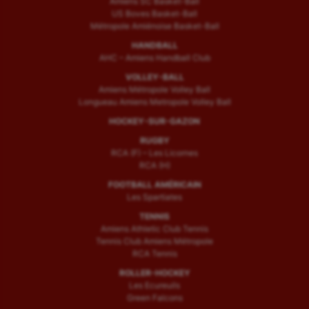
Amiens SC Basket-Ball
US Boves Basket-Ball
Sport handicap
Métropole Amiénoise Basket-Ball
HANDBALL
Sport santé
AHC – Amiens Handball Club
Sport-entreprise
VOLLEY-BALL
Amiens Métropole Volley Ball
Sport-santé
Longueau Amiens Metropole Volley Ball
HOCKEY-SUR-GAZON
Tir
RUGBY
RCA (F) – Les Licornes
Tir à l'arc
RCA (H)
Triathlon
FOOTBALL AMÉRICAIN
Les Spartiates
Ultimate frisbee
TENNIS
Amiens Athletic Club Tennis
UNSS
Tennis Club Amiens Métropole
RCA Tennis
Voile
ROLLER-HOCKEY
Les Ecureuils
Wakeboard
Green Falcons