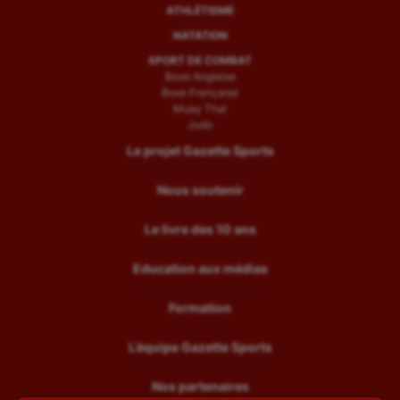
ATHLÉTISME
Water-polo
NATATION
SPORT DE COMBAT
Boxe Anglaise
Boxe Française
Muay Thaï
Judo
Le projet Gazette Sports
Nous soutenir
Le livre des 10 ans
Education aux médias
Formation
L’équipe Gazette Sports
Nos partenaires