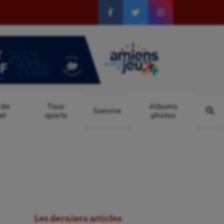
 de
Tous
Albums
Somme
at
sports
photos
Les derniers articles