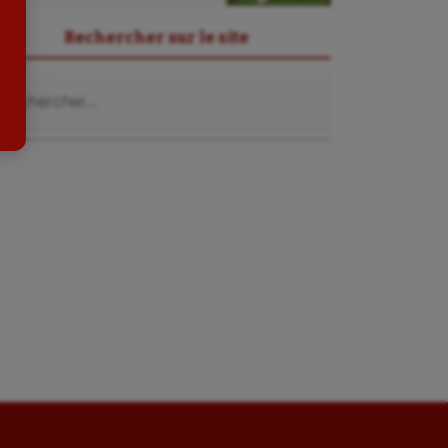
Sport-entreprise
Rechercher sur le site
Sport-santé
chercher :
Tir
Tir à l'arc
Triathlon
Ultimate frisbee
UNSS
Voile
Wakeboard
Water-polo