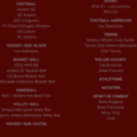
RUGBY
FOOTBALL
RCA (F) – Les Licornes
Amiens SC
RCA (H)
AC Amiens
ESC Longueau
FOOTBALL AMÉRICAIN
FC Porto Portugais d’Amiens
Les Spartiates
US Camon
TENNIS
RC Amiens
Amiens Athletic Club Tennis
HOCKEY-SUR-GLACE
Tennis Club Amiens Métropole
Les Gothiques
RCA Tennis
BASKET-BALL
ROLLER-HOCKEY
ESCLAMS BB
Les Ecureuils
Amiens SC Basket-Ball
Green Falcons
US Boves Basket-Ball
ATHLÉTISME
étropole Amiénoise Basket-Ball
NATATION
HANDBALL
AHC – Amiens Handball Club
SPORT DE COMBAT
Boxe Anglaise
VOLLEY-BALL
Boxe Française
Amiens Métropole Volley Ball
Muay Thaï
ueau Amiens Metropole Volley Ball
Judo
HOCKEY-SUR-GAZON