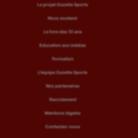
Le projet Gazette Sports
Nous soutenir
Le livre des 10 ans
Education aux médias
Formation
L’équipe Gazette Sports
Nos partenaires
Recrutement
Mentions légales
Contactez-nous