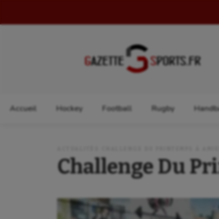
Rechercher :
Accueil
Hockey
Football
Rugby
Handba
ACTUALITÉS CHALLENGE DU PRINTEMPS À AMI
Challenge Du Pr