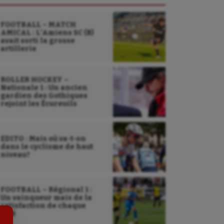
FOOTBALL – MATCH
AMICAL : L’Amiens SC (B)
avait sorti la grosse
artillerie
ROLLER HOCKEY –
Nationale 1 : Un ancien
gardien des Gothiques
rejoint les Écureuils
Sarbacane
EDITO : Mais où va-t-on
dans le cyclisme de haut
Sauvetage sportif
niveau?
Sport adapté
Sport handicap
FOOTBALL – Régional 1 :
Un vainqueur mais de la
satisfaction de chaque
Sport santé
côté