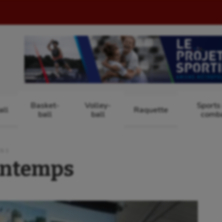
Basket-
Volley-
Sports
ll
Raquette
ball
ball
comb
ENS
intemps