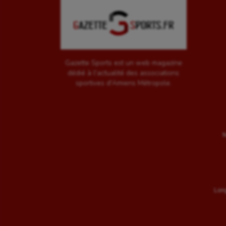
Gazette Sports est un web magazine
dédié à l'actualité des associations
sportives d'Amiens Métropole.
M
Long