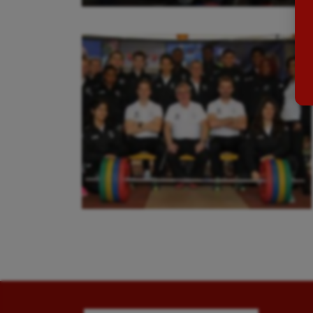
Ballon au poing
Flag 
Baseball
Foot
Billard
Futs
Boules lyonnaises
Golf
Canoë-kayak
Gymn
Cerf Volant
Gymn
Cheerleading
Halté
Course à pied
Hand
Crossfit
Hipp
Cyclisme
Jeux