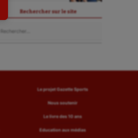
Tir
Rechercher sur le site
Tir à l'arc
chercher :
Triathlon
Ultimate frisbee
UNSS
Voile
Wakeboard
Water-polo
Le projet Gazette Sports
Nous soutenir
Le livre des 10 ans
Education aux médias