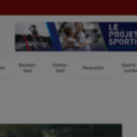
Basket-
Volley-
Sports
ll
Raquette
ball
ball
comb