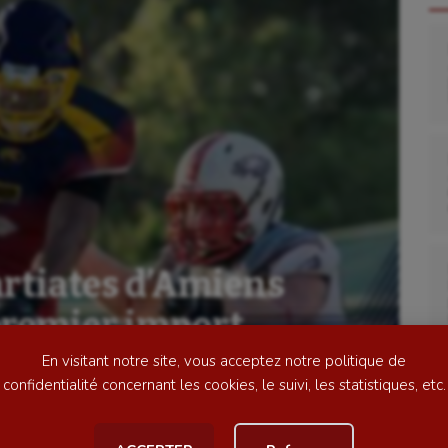
se
Kayak-polo
tation
Korfbal
lade
Longue paume
artiates d’Amiens
ime
Moto
premier import
ess
Natation
En visitant notre site, vous acceptez notre politique de
football
Natation artistique
confidentialité concernant les cookies, le suivi, les statistiques, etc.
ball américain
Omnisports