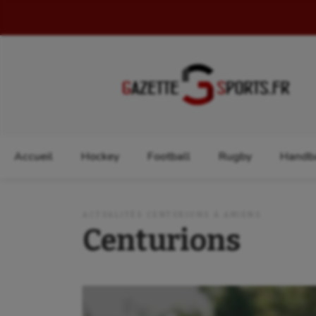
Rechercher :
Accueil
Hockey
Football
Rugby
Handba
ACTUALITÉS CENTURIONS À AMIENS
Centurions