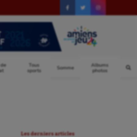
 de
Tous
Albums
Somme
at
sports
photos
Les derniers articles