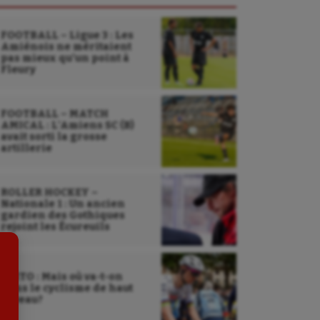
FOOTBALL – Ligue 3 : Les
Amiénois ne méritaient
pas mieux qu’un point à
Fleury
FOOTBALL – MATCH
Sarbacane
AMICAL : L’Amiens SC (B)
avait sorti la grosse
artillerie
Sauvetage sportif
Sport adapté
ROLLER HOCKEY –
Nationale 1 : Un ancien
Sport handicap
gardien des Gothiques
rejoint les Écureuils
Sport santé
Sport-entreprise
EDITO : Mais où va-t-on
dans le cyclisme de haut
Sport-santé
niveau?