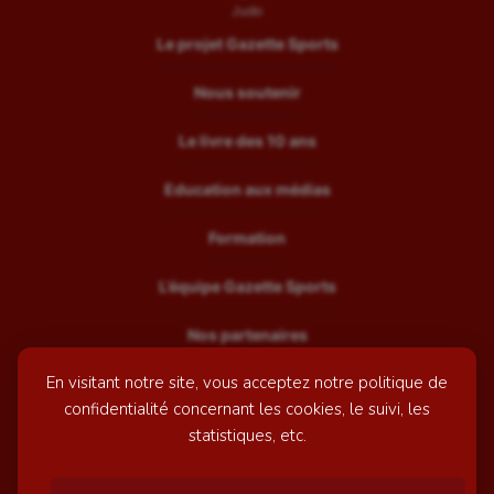
Judo
Le projet Gazette Sports
Nous soutenir
Le livre des 10 ans
Education aux médias
Formation
L’équipe Gazette Sports
Nos partenaires
En visitant notre site, vous acceptez notre politique de
Recrutement
confidentialité concernant les cookies, le suivi, les
Mentions légales
statistiques, etc.
Contactez-nous