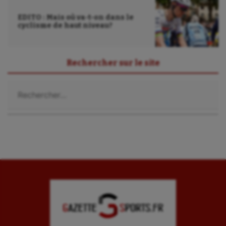
Paddle
EDITO : Mais où va-t-on dans le
cyclisme de haut niveau?
Parkour
Patinage artistique
Rechercher sur le site
Pétanque
Rechercher :
Plongée
Randonnée / Marche
Roller-derby
Sarbacane
Sauvetage sportif
Sport adapté
Sport handicap