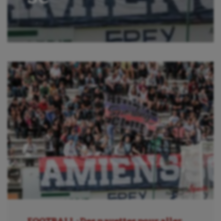
Ballon au poing
Baseball
Billard
Boules lyonnaises
Canoë-kayak
Cerf Volant
Cheerleading
Course à pied
Crossfit
Cyclisme
Danse