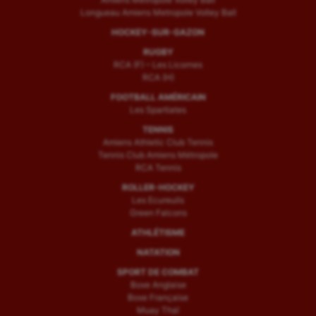
Longueau Amiens Metropole Volley Ball
HOCKEY-SUR-GAZON
RUGBY
RCA (F) – Les Licornes
RCA (H)
FOOTBALL AMÉRICAIN
Les Spartiates
TENNIS
Amiens Athletic Club Tennis
Tennis Club Amiens Métropole
RCA Tennis
ROLLER-HOCKEY
Les Ecureuils
Green Falcons
ATHLÉTISME
NATATION
SPORT DE COMBAT
Boxe Anglaise
Boxe Française
Muay Thaï