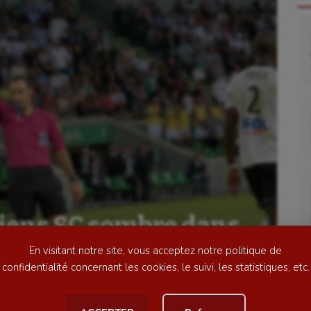
se
Kayak-polo
tation
Korfbal
lade
Longue paume
ime
Moto
iens SC sombre dans
ess
Natation
En visitant notre site, vous acceptez notre politique de
football
Natation artistique
confidentialité concernant les cookies, le suivi, les statistiques, etc.
ball américain
Omnisports