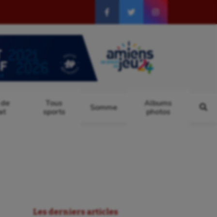
 de
Tous
Albums
Somme
at
sports
photos
Les derniers articles