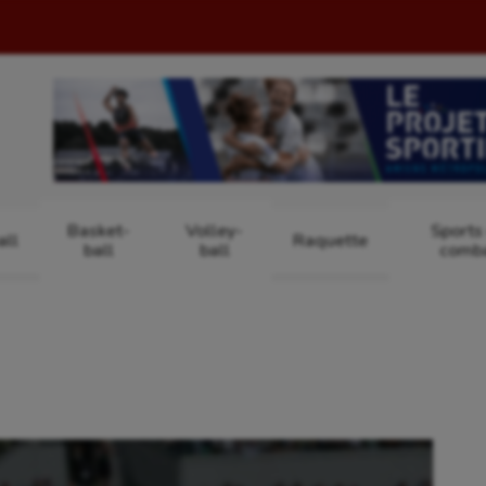
Basket-
Volley-
Sports
ll
Raquette
ball
ball
comb