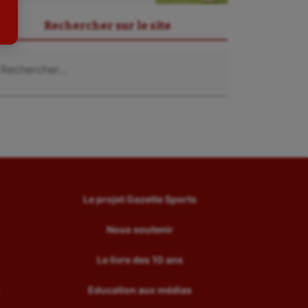
Tir
Rechercher sur le site
Tir à l'arc
chercher :
Triathlon
Ultimate frisbee
UNSS
Voile
Wakeboard
Water-polo
Le projet Gazette Sports
Nous soutenir
Le livre des 10 ans
Education aux médias