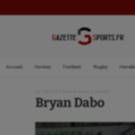
Rechercher :
Accueil
Hockey
Football
Rugby
Handba
ACTUALITÉS BRYAN DABO À AMIENS
Bryan Dabo