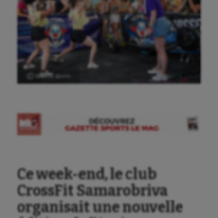
Ⓒ Gazette Sports
Ce week-end, le club
CrossFit Samarobriva
organisait une nouvelle