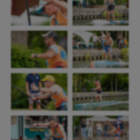
Sarbacane
Sauvetage sportif
Sport adapté
Sport handicap
Sport santé
Sport-entreprise
Sport-santé
Tir
Tir à l'arc
Triathlon
Ultimate frisbee