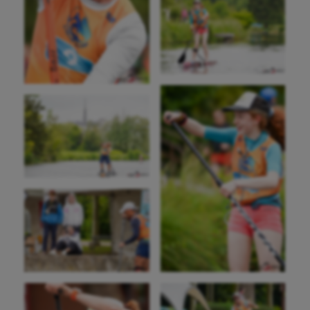
Moto
Natation
Natation artistique
Omnisports
Outdoor
Paddle
Parkour
Patinage artistique
Pétanque
Plongée
Randonnée / Marche
Roller-derby