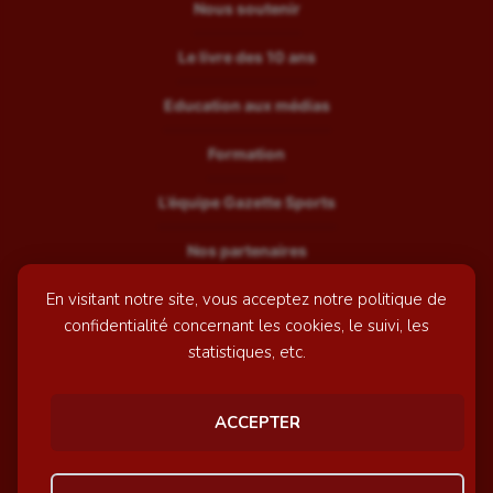
Nous soutenir
Le livre des 10 ans
Education aux médias
Formation
L’équipe Gazette Sports
Nos partenaires
En visitant notre site, vous acceptez notre politique de
Recrutement
confidentialité concernant les cookies, le suivi, les
Mentions légales
statistiques, etc.
Contactez-nous
ACCEPTER
© GazetteSports - 2026 | Site internet réalisé par
l'agence