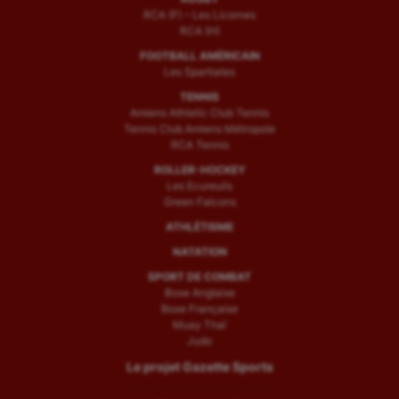
RCA (F) – Les Licornes
RCA (H)
FOOTBALL AMÉRICAIN
Les Spartiates
TENNIS
Amiens Athletic Club Tennis
Tennis Club Amiens Métropole
RCA Tennis
ROLLER-HOCKEY
Les Ecureuils
Green Falcons
ATHLÉTISME
NATATION
SPORT DE COMBAT
Boxe Anglaise
Boxe Française
Muay Thaï
Judo
Le projet Gazette Sports