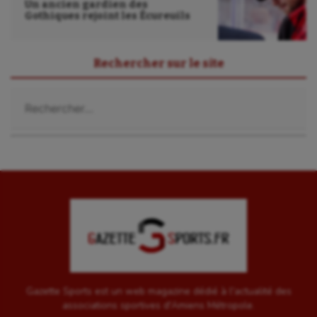
Un ancien gardien des
Gothiques rejoint les Écureuils
Rechercher sur le site
Rechercher :
Gazette Sports est un web magazine dédié à l'actualité des
associations sportives d'Amiens Métropole.