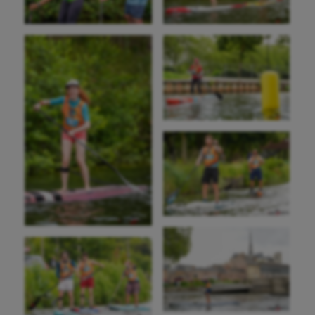
Cheerleading
Course à pied
Crossfit
Cyclisme
Danse
Equitation
Escalade
Escrime
Fitness
Flag football
Football américain