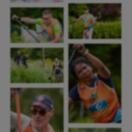
Futsal
Golf
Gymnastique
Gymnastique rythmique
Haltérophilie
Handisport
Hippisme
Jeux Olympiques et Paralympiques
Kayak-polo
Korfbal
Longue paume