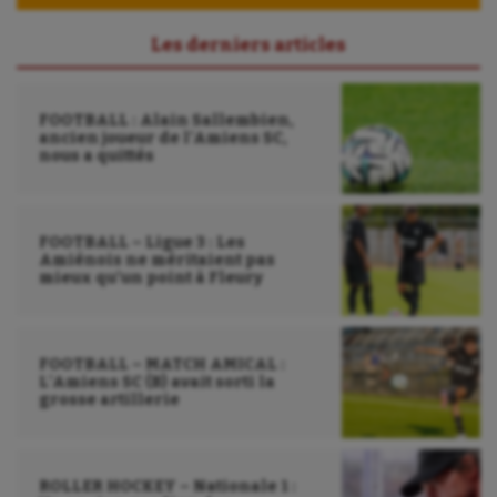
Les derniers articles
FOOTBALL : Alain Sallembien,
ancien joueur de l’Amiens SC,
nous a quittés
FOOTBALL – Ligue 3 : Les
Amiénois ne méritaient pas
mieux qu’un point à Fleury
FOOTBALL – MATCH AMICAL :
L’Amiens SC (B) avait sorti la
grosse artillerie
ROLLER HOCKEY – Nationale 1 :