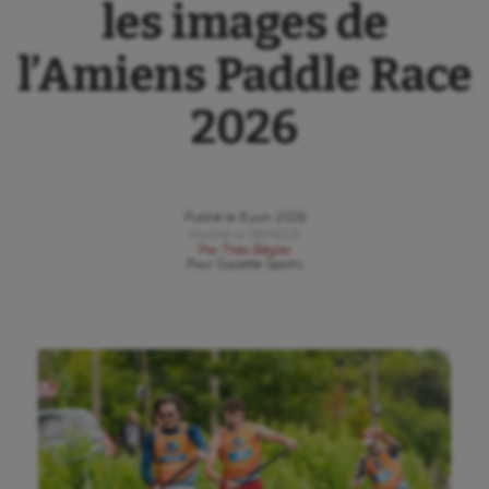
les images de
l’Amiens Paddle Race
2026
Publié le
8 juin 2026
Modifié le
08/06/26
Par
Théo Bégler
Pour
Gazette Sports