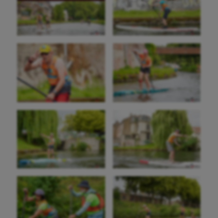
Aéronautique
Athlétisme
Auto
Aviron
Balle à la main
Ballon au poing
Baseball
Billard
Boules lyonnaises
Canoë-kayak
Cerf Volant