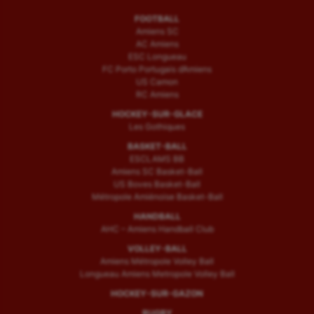
FOOTBALL
Amiens SC
AC Amiens
ESC Longueau
FC Porto Portugais d’Amiens
US Camon
RC Amiens
HOCKEY-SUR-GLACE
Les Gothiques
BASKET-BALL
ESCLAMS BB
Amiens SC Basket-Ball
US Boves Basket-Ball
Métropole Amiénoise Basket-Ball
HANDBALL
AHC – Amiens Handball Club
VOLLEY-BALL
Amiens Métropole Volley Ball
Longueau Amiens Metropole Volley Ball
HOCKEY-SUR-GAZON
RUGBY