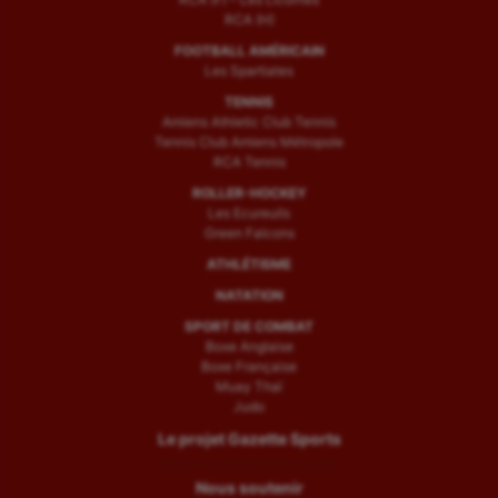
RCA (H)
FOOTBALL AMÉRICAIN
Les Spartiates
TENNIS
Amiens Athletic Club Tennis
Tennis Club Amiens Métropole
RCA Tennis
ROLLER-HOCKEY
Les Ecureuils
Green Falcons
ATHLÉTISME
NATATION
SPORT DE COMBAT
Boxe Anglaise
Boxe Française
Muay Thaï
Judo
Le projet Gazette Sports
Nous soutenir