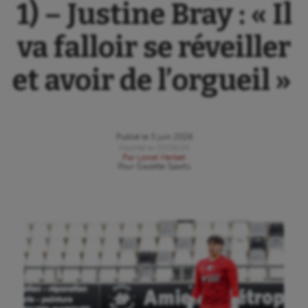
1) – Justine Bray : « Il
va falloir se réveiller
et avoir de l’orgueil »
Publié le
3 juin 2026
Modifié le
03/06/26
Par
Lionel Herbet
Pour
Gazette Sports