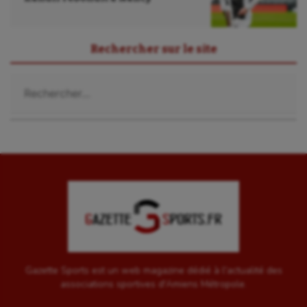
UNSS
Voile
Rechercher sur le site
Wakeboard
Rechercher :
Water-polo
Gazette Sports est un web magazine dédié à l'actualité des
associations sportives d'Amiens Métropole.