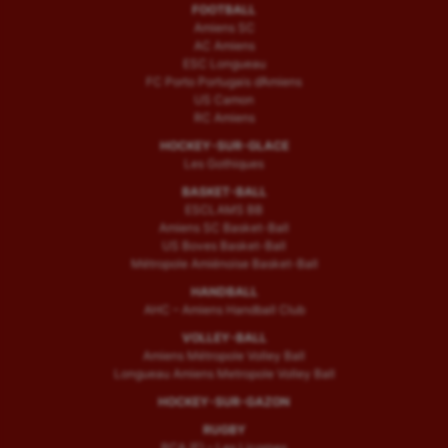
FOOTBALL
Amiens SC
AC Amiens
ESC Longueau
FC Porto Portugais d’Amiens
US Camon
RC Amiens
HOCKEY-SUR-GLACE
Les Gothiques
BASKET-BALL
ESCLAMS BB
Amiens SC Basket-Ball
US Boves Basket-Ball
Métropole Amiénoise Basket-Ball
HANDBALL
AHC – Amiens Handball Club
VOLLEY-BALL
Amiens Métropole Volley Ball
Longueau Amiens Metropole Volley Ball
HOCKEY-SUR-GAZON
RUGBY
RCA (F) – Les Licornes