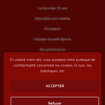
Le livre des 10 ans
Education aux médias
Formation
L’équipe Gazette Sports
Nos partenaires
En visitant notre site, vous acceptez notre politique de
Recrutement
confidentialité concernant les cookies, le suivi, les
Mentions légales
statistiques, etc.
Contactez-nous
ACCEPTER
© GazetteSports - 2026 | Site internet réalisé par
l'agence
Refuser