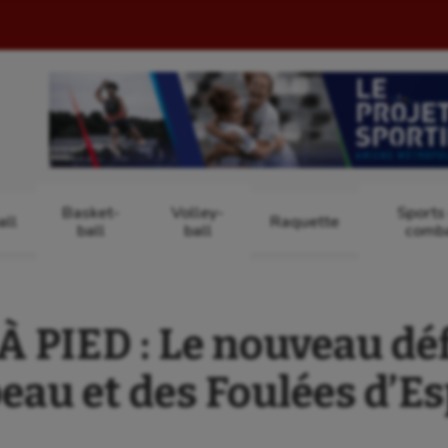
Basket-
Volley-
Sports
ll
Raquette
ball
ball
comb
 PIED : Le nouveau déf
eau et des Foulées d’Es