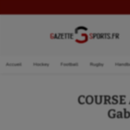
Rechercher :
Accueil
Hockey
Football
Rugby
Handba
COURSE À
Gab