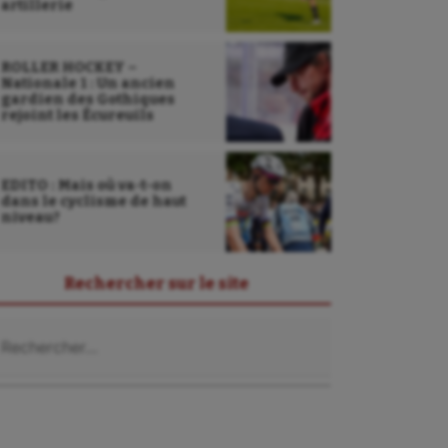
artillerie
ROLLER HOCKEY –
Nationale 1 : Un ancien
gardien des Gothiques
rejoint les Écureuils
EDITO : Mais où va-t-on
dans le cyclisme de haut
niveau?
Rechercher sur le site
chercher :