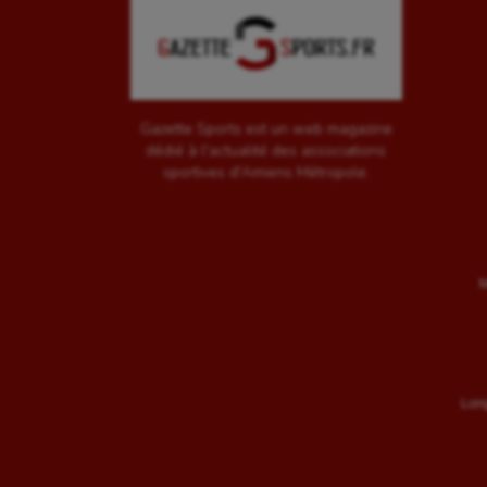
Gazette Sports est un web magazine
dédié à l'actualité des associations
sportives d'Amiens Métropole.
M
Long