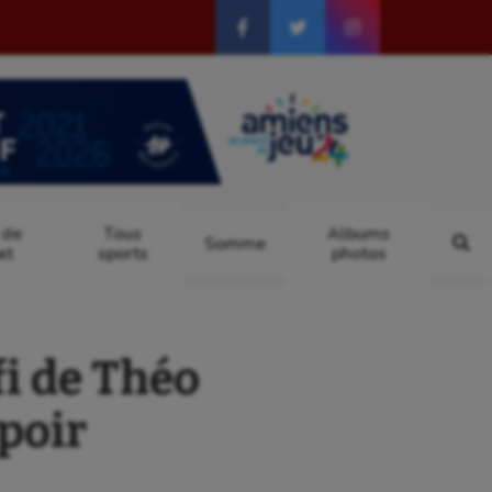
 de
Tous
Albums
Somme
at
sports
photos
i de Théo
poir