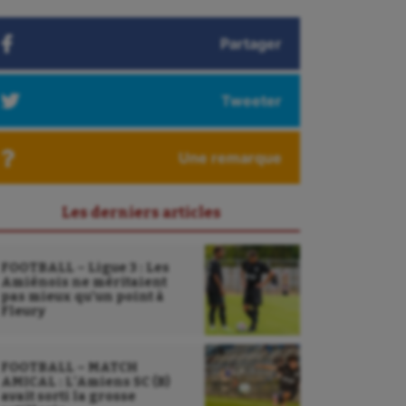
Partager
Tweeter
Une remarque
Les derniers articles
FOOTBALL – Ligue 3 : Les
Amiénois ne méritaient
pas mieux qu’un point à
Fleury
FOOTBALL – MATCH
AMICAL : L’Amiens SC (B)
avait sorti la grosse