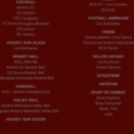
FOOTBALL
RCA (F) – Les Licornes
Amiens SC
RCA (H)
AC Amiens
ESC Longueau
FOOTBALL AMÉRICAIN
FC Porto Portugais d’Amiens
Les Spartiates
US Camon
TENNIS
RC Amiens
Amiens Athletic Club Tennis
HOCKEY-SUR-GLACE
Tennis Club Amiens Métropole
Les Gothiques
RCA Tennis
BASKET-BALL
ROLLER-HOCKEY
ESCLAMS BB
Les Ecureuils
Amiens SC Basket-Ball
Green Falcons
US Boves Basket-Ball
ATHLÉTISME
étropole Amiénoise Basket-Ball
NATATION
HANDBALL
AHC – Amiens Handball Club
SPORT DE COMBAT
Boxe Anglaise
VOLLEY-BALL
Boxe Française
Amiens Métropole Volley Ball
Muay Thaï
ueau Amiens Metropole Volley Ball
Judo
HOCKEY-SUR-GAZON