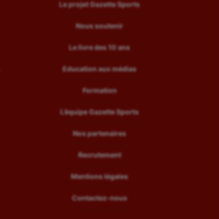
Le projet Gazette Sports
Nous soutenir
Le livre des 10 ans
Education aux médias
Formation
L’équipe Gazette Sports
Nos partenaires
Recrutement
Mentions légales
Contactez-nous