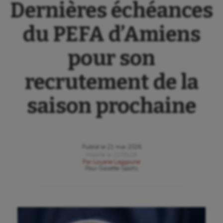
Dernières échéances
du PEFA d’Amiens
pour son
recrutement de la
saison prochaine
Publié le
21 mai 2026
Modifié le
21/05/26
Par
Louane Laggoune
Pour
Gazette Sports