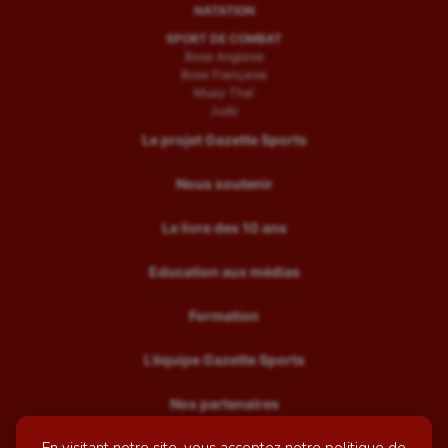
NATATION
SPORT DE COMBAT
Boxe Anglaise
Boxe Française
Muay Thaï
Judo
Le projet Gazette Sports
Nous soutenir
Le livre des 10 ans
Education aux médias
Formation
L’équipe Gazette Sports
Nos partenaires
Recrutement