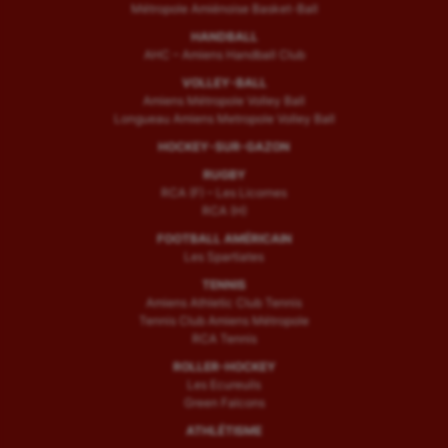
Métropole Amiénoise Basket-Ball
HANDBALL
AHC – Amiens Handball Club
VOLLEY-BALL
Amiens Métropole Volley Ball
Longueau Amiens Metropole Volley Ball
HOCKEY-SUR-GAZON
RUGBY
RCA (F) – Les Licornes
RCA (H)
FOOTBALL AMÉRICAIN
Les Spartiates
TENNIS
Amiens Athletic Club Tennis
Tennis Club Amiens Métropole
RCA Tennis
ROLLER-HOCKEY
Les Ecureuils
Green Falcons
ATHLÉTISME