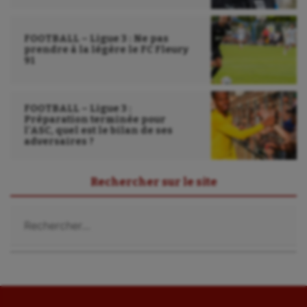
Sport handicap
Sport santé
FOOTBALL – Ligue 3 : Ne pas
prendre à la légère le FC Fleury
91
Sport-entreprise
Sport-santé
FOOTBALL – Ligue 3 :
Tir
Préparation terminée pour
l’ASC, quel est le bilan de ses
adversaires ?
Tir à l'arc
Triathlon
Rechercher sur le site
Ultimate frisbee
Rechercher :
UNSS
Voile
Wakeboard