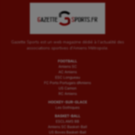
Water-polo
Gazette Sports est un web magazine dédié à l'actualité des
associations sportives d'Amiens Métropole.
FOOTBALL
Amiens SC
AC Amiens
ESC Longueau
FC Porto Portugais d’Amiens
US Camon
RC Amiens
HOCKEY-SUR-GLACE
Les Gothiques
BASKET-BALL
ESCLAMS BB
Amiens SC Basket-Ball
US Boves Basket-Ball