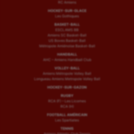
RC Amiens
HOCKEY-SUR-GLACE
Les Gothiques
BASKET-BALL
ESCLAMS BB
Amiens SC Basket-Ball
US Boves Basket-Ball
Métropole Amiénoise Basket-Ball
HANDBALL
AHC – Amiens Handball Club
VOLLEY-BALL
Amiens Métropole Volley Ball
Longueau Amiens Metropole Volley Ball
HOCKEY-SUR-GAZON
RUGBY
RCA (F) – Les Licornes
RCA (H)
FOOTBALL AMÉRICAIN
Les Spartiates
TENNIS
Amiens Athletic Club Tennis