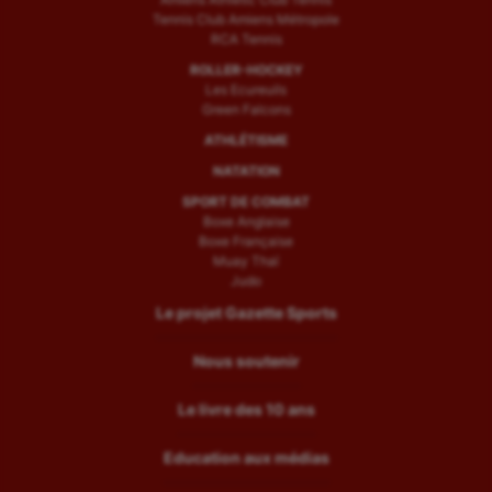
Tennis Club Amiens Métropole
RCA Tennis
ROLLER-HOCKEY
Les Ecureuils
Green Falcons
ATHLÉTISME
NATATION
SPORT DE COMBAT
Boxe Anglaise
Boxe Française
Muay Thaï
Judo
Le projet Gazette Sports
Nous soutenir
Le livre des 10 ans
Education aux médias