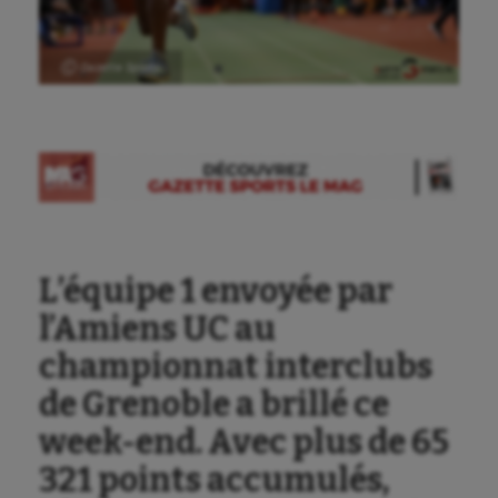
Ⓒ Gazette Sports
L’équipe 1 envoyée par
l’Amiens UC au
championnat interclubs
de Grenoble a brillé ce
week-end. Avec plus de 65
Aéronautique
321 points accumulés,