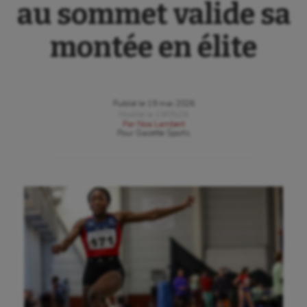
au sommet valide sa
montée en élite
Publié le
19 mai 2026
Modifié le
19/05/26
Par
Noa Lambert
Pour
Gazette Sports