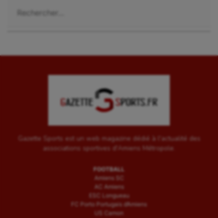
Voile
Rechercher :
Wakeboard
Water-polo
Gazette Sports est un web magazine dédié à l'actualité des
associations sportives d'Amiens Métropole.
FOOTBALL
Amiens SC
AC Amiens
ESC Longueau
FC Porto Portugais d’Amiens
US Camon