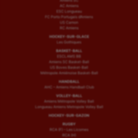
Amiens SC
AC Amiens
ESC Longueau
FC Porto Portugais d’Amiens
US Camon
RC Amiens
HOCKEY-SUR-GLACE
Les Gothiques
BASKET-BALL
ESCLAMS BB
Amiens SC Basket-Ball
US Boves Basket-Ball
Métropole Amiénoise Basket-Ball
HANDBALL
AHC – Amiens Handball Club
VOLLEY-BALL
Amiens Métropole Volley Ball
Longueau Amiens Metropole Volley Ball
HOCKEY-SUR-GAZON
RUGBY
RCA (F) – Les Licornes
RCA (H)