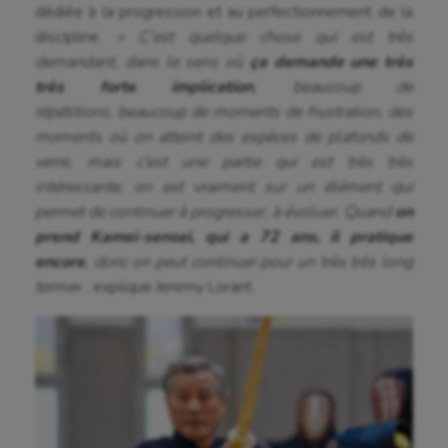
dédiée à la progression et au perfectionnement de la
discipline.
« C’est quelque chose qui est très
demandant, dans le sens où
ça demande une très
très forte implication
, beaucoup de
répétitions, beaucoup de moments de frustration, des
moments où on atteint des espèces de plafonds de
verre, mais c’est une partie qui est très très
intéressante, on est vraiment sur un élément qui
permet de continuer à progresser, à évoluer. Quand
on
prend Kamei-sensei, qui a 72 ans, il pratique
encore
, donc on peut continuer pour un très très long
terme
« , explique Jeremy Lorant.