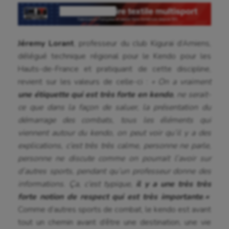
Jéremy Lorant
, professeur du club Kiguraï d’Amiens,
délégué technique régional pour le Kendo pour les
Hauts-de-France et pratiquant de cette discipline,
revient sur les valeurs de celle-ci :
« On a vraiment
une étiquette qui est très forte en kendo
, ne serait-
ce que dans la façon de saluer, la présentation du
démarrage des combats, tous les éléments qui
viennent autour du kendo, on peut voir qu’il y a des
explications, c’est très très calme, personne ne parle,
personne ne discute comme on pourrait l’avoir sur
d’autres sports, pendant qu’un professeur donne des
informations. Ça, c’est typique,
il y a une très très
forte notion de respect qui est très importante
.
«
Comme d’autres sports de combat, le kendo est avant
tout un chemin avant d’être une destination, une vie