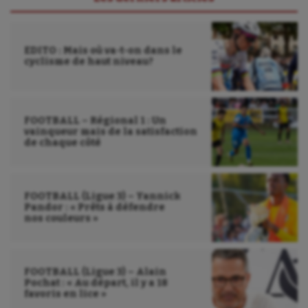
EDITO : Mais où va-t-on dans le
cyclisme de haut niveau?
FOOTBALL – Régional 1 : Un
vainqueur mais de la satisfaction
de chaque côté
FOOTBALL (Ligue 3) – Yannick
Pandor : « Prêts à défendre
nos couleurs »
FOOTBALL (Ligue 3) – Alain
Pochat : « Au départ, il y a 18
favoris en lice »