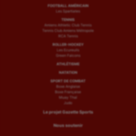
FOOTBALL AMÉRICAIN
Les Spartiates
TENNIS
Amiens Athletic Club Tennis
Tennis Club Amiens Métropole
RCA Tennis
ROLLER-HOCKEY
Les Ecureuils
Green Falcons
ATHLÉTISME
NATATION
SPORT DE COMBAT
Boxe Anglaise
Boxe Française
Muay Thaï
Judo
Le projet Gazette Sports
Nous soutenir