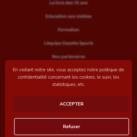
Le livre des 10 ans
Education aux médias
Formation
L’équipe Gazette Sports
Nos partenaires
En visitant notre site, vous acceptez notre politique de
Recrutement
confidentialité concernant les cookies, le suivi, les
Mentions légales
statistiques, etc.
Contactez-nous
ACCEPTER
© GazetteSports - 2026 | Site internet réalisé par
l'agence
Refuser
Awelty