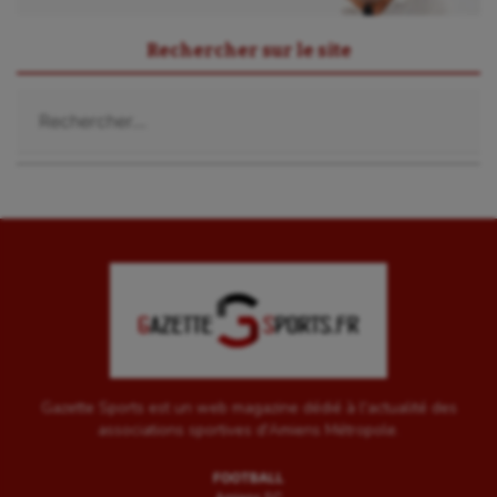
Rechercher sur le site
Rechercher :
Gazette Sports est un web magazine dédié à l'actualité des
associations sportives d'Amiens Métropole.
FOOTBALL