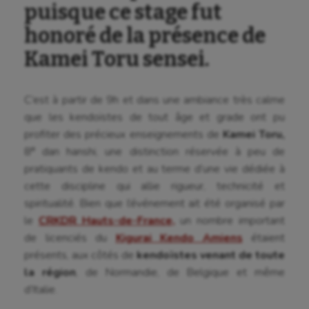
puisque ce stage fut
honoré de la présence de
Kamei Toru sensei.
C’est à partir de 9h et dans une ambiance très calme
que les kendoïstes de tout âge et grade ont pu
profiter des précieux enseignements de
Kamei Toru,
8ᵉ dan hanshi, une distinction réservée à peu de
pratiquants de kendo et au terme d’une vie dédiée à
cette discipline qui allie rigueur, technicité et
spiritualité. Bien que l’événement ait été organisé par
le
CRKDR Hauts-de-France,
un nombre important
de licenciés du
Kigurai Kendo Amiens
étaient
présents, aux côtés de
kendoïstes venant de toute
la région
, de Normandie, de Belgique et même
d’Italie.