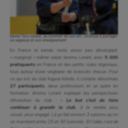
Kamei Toru sensei, au sommet de son art, continue à partager
sa sagesse et son enseignement
En France le kendo reste assez peu développé,
« marginal »
même selon Jeremy Lorant, avec
5 000
Aéronautique
pratiquants
en France et des petits clubs régionaux,
tous autour d’une vingtaine de licenciés chacun. Pour
Athlétisme
ce qui est du club Kigurai Kendo, il compte désormais
27 participants
, deux professeurs et un autre en
Auto
formation. Jéremy Lorant explique les perspectives
Aviron
d’évolution du club :
«
Le but c’est de faire
continuer à grandir le club
, à le rendre plus
Balle à la main
visuel, plus engagé. Là ça fait environ 3 saisons qu’on
Ballon au poing
se maintient entre 25 et 30 licenciés. Et l’idée c’est de