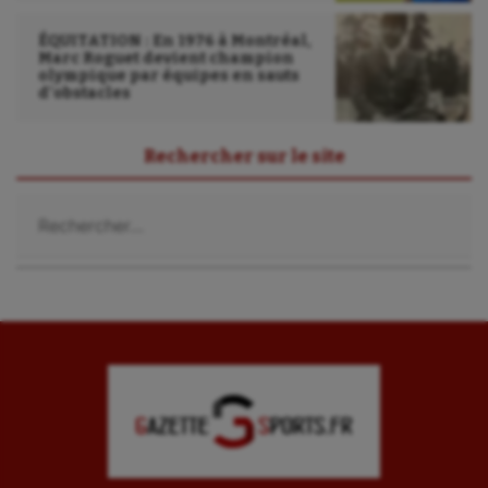
Ultimate frisbee
ÉQUITATION : En 1976 à Montréal,
UNSS
Marc Roguet devient champion
olympique par équipes en sauts
d’obstacles
Voile
Wakeboard
Rechercher sur le site
Water-polo
Rechercher :