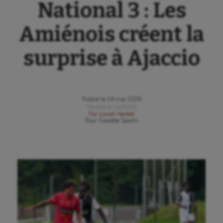
National 3 : Les
Amiénois créent la
surprise à Ajaccio
Publié le
16 mai 2026
Modifié le
16/05/26
Par
Lionel Herbet
Pour
Gazette Sports