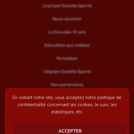
Le projet Gazette Sports
Nous soutenir
Le livre des 10 ans
Education aux médias
Formation
L’équipe Gazette Sports
Nos partenaires
En visitant notre site, vous acceptez notre politique de
Recrutement
confidentialité concernant les cookies, le suivi, les
Mentions légales
statistiques, etc.
Contactez-nous
ACCEPTER