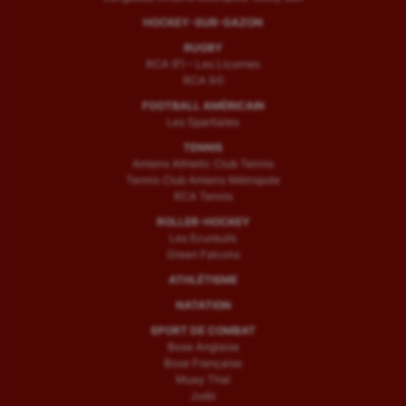
HOCKEY-SUR-GAZON
RUGBY
RCA (F) – Les Licornes
RCA (H)
FOOTBALL AMÉRICAIN
Les Spartiates
TENNIS
Amiens Athletic Club Tennis
Tennis Club Amiens Métropole
RCA Tennis
ROLLER-HOCKEY
Les Ecureuils
Green Falcons
ATHLÉTISME
NATATION
SPORT DE COMBAT
Boxe Anglaise
Boxe Française
Muay Thaï
Judo