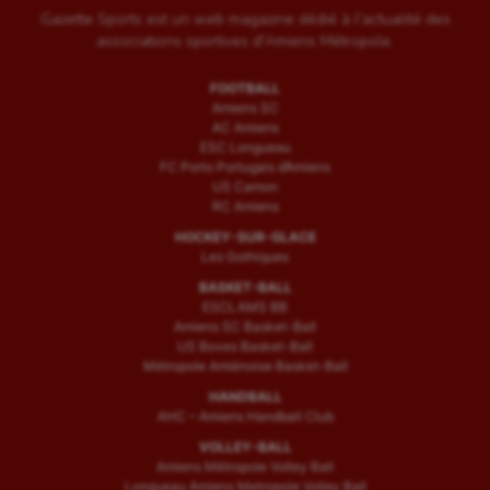
Gazette Sports est un web magazine dédié à l'actualité des
associations sportives d'Amiens Métropole.
FOOTBALL
Amiens SC
AC Amiens
ESC Longueau
FC Porto Portugais d’Amiens
US Camon
RC Amiens
HOCKEY-SUR-GLACE
Les Gothiques
BASKET-BALL
ESCLAMS BB
Amiens SC Basket-Ball
US Boves Basket-Ball
Métropole Amiénoise Basket-Ball
HANDBALL
AHC – Amiens Handball Club
VOLLEY-BALL
Amiens Métropole Volley Ball
Longueau Amiens Metropole Volley Ball