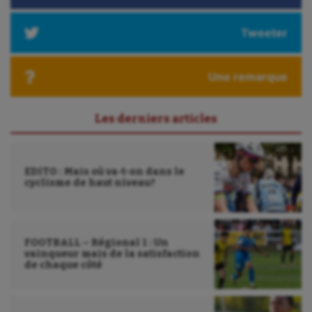
Triathlon
Tweeter
Ultimate frisbee
UNSS
Une remarque
Voile
Wakeboard
Les derniers articles
Water-polo
EDITO : Mais où va-t-on dans le
cyclisme de haut niveau?
FOOTBALL – Régional 1 : Un
vainqueur mais de la satisfaction
de chaque côté