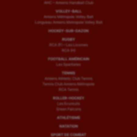
AHC – Amiens Handball Club
VOLLEY-BALL
Amiens Métropole Volley Ball
Longueau Amiens Metropole Volley Ball
HOCKEY-SUR-GAZON
RUGBY
RCA (F) – Les Licornes
RCA (H)
FOOTBALL AMÉRICAIN
Les Spartiates
TENNIS
Amiens Athletic Club Tennis
Tennis Club Amiens Métropole
RCA Tennis
ROLLER-HOCKEY
Les Ecureuils
Green Falcons
ATHLÉTISME
NATATION
SPORT DE COMBAT