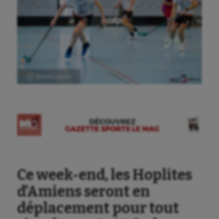
Ⓒ Gazette Sports
Ce week-end, les Hoplites
d’Amiens seront en
déplacement pour tout