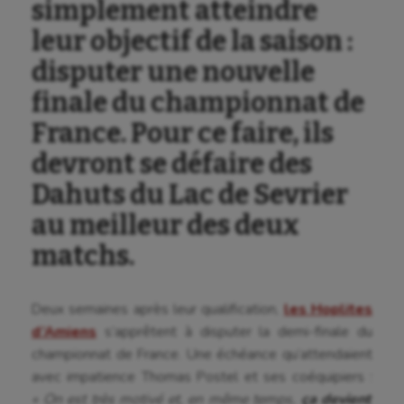
simplement atteindre
leur objectif de la saison :
disputer une nouvelle
finale du championnat de
France. Pour ce faire, ils
devront se défaire des
Dahuts du Lac de Sevrier
au meilleur des deux
matchs.
Deux semaines après leur qualification,
les Hoplites
d’Amiens
s’apprêtent à disputer la demi-finale du
championnat de France. Une échéance qu’attendaient
avec impatience Thomas Postel et ses coéquipiers :
« On est très motivé et, en même temps,
ça devient