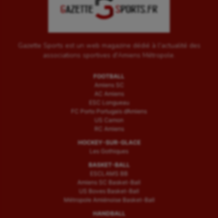
Gazette Sports est un web magazine dédié à l'actualité des
associations sportives d'Amiens Métropole.
FOOTBALL
Amiens SC
AC Amiens
ESC Longueau
FC Porto Portugais d’Amiens
US Camon
RC Amiens
HOCKEY-SUR-GLACE
Les Gothiques
BASKET-BALL
ESCLAMS BB
Amiens SC Basket-Ball
US Boves Basket-Ball
Métropole Amiénoise Basket-Ball
HANDBALL