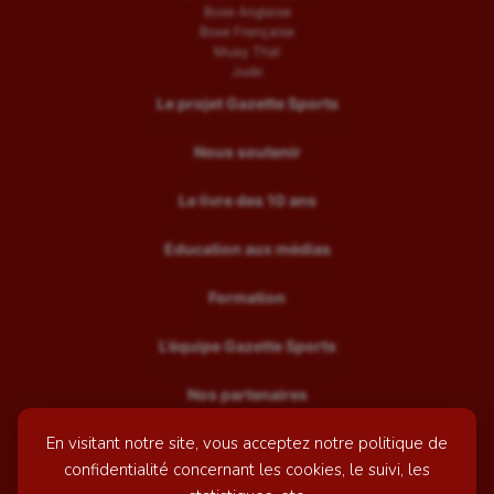
Boxe Anglaise
Boxe Française
Muay Thaï
Judo
Le projet Gazette Sports
Nous soutenir
Le livre des 10 ans
Education aux médias
Formation
L’équipe Gazette Sports
Nos partenaires
En visitant notre site, vous acceptez notre politique de
Recrutement
confidentialité concernant les cookies, le suivi, les
Mentions légales