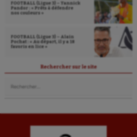
FOOTBALL (Ligue 3) – Yannick
Pandor : « Prêts à défendre
nos couleurs »
FOOTBALL (Ligue 3) – Alain
Pochat : « Au départ, il y a 18
favoris en lice »
Rechercher sur le site
Rechercher :