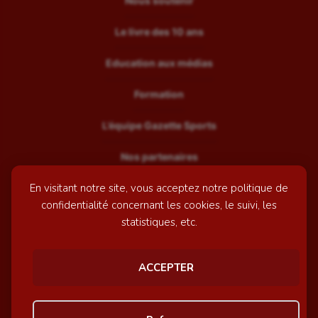
Nous soutenir
Le livre des 10 ans
Education aux médias
Formation
L’équipe Gazette Sports
Nos partenaires
En visitant notre site, vous acceptez notre politique de
Recrutement
confidentialité concernant les cookies, le suivi, les
Mentions légales
statistiques, etc.
Contactez-nous
ACCEPTER
© GazetteSports - 2026 | Site internet réalisé par
l'agence