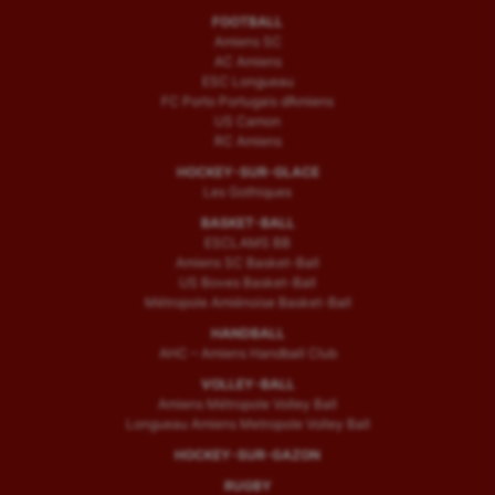
FOOTBALL
Amiens SC
AC Amiens
ESC Longueau
FC Porto Portugais d’Amiens
US Camon
RC Amiens
HOCKEY-SUR-GLACE
Les Gothiques
BASKET-BALL
ESCLAMS BB
Amiens SC Basket-Ball
US Boves Basket-Ball
Métropole Amiénoise Basket-Ball
HANDBALL
AHC – Amiens Handball Club
VOLLEY-BALL
Amiens Métropole Volley Ball
Longueau Amiens Metropole Volley Ball
HOCKEY-SUR-GAZON
RUGBY