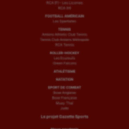
RCA (F) – Les Licornes
RCA (H)
FOOTBALL AMÉRICAIN
Les Spartiates
TENNIS
Amiens Athletic Club Tennis
Tennis Club Amiens Métropole
RCA Tennis
ROLLER-HOCKEY
Les Ecureuils
Green Falcons
ATHLÉTISME
NATATION
SPORT DE COMBAT
Boxe Anglaise
Boxe Française
Muay Thaï
Judo
Le projet Gazette Sports