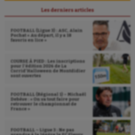
UNSS
Les derniers articles
Voile
Wakeboard
FOOTBALL (Ligue 3) : ASC, Alain
Pochat « Au départ, il y a 18
favoris en lice »
Water-polo
COURSE À PIED : Les inscriptions
pour l’édition 2026 de La
Corrid’Halloween de Montdidier
sont ouvertes
FOOTBALL (Régional 1) – Michaël
Debève : « On va tout faire pour
retrouver le championnat de
France »
FOOTBALL – Ligue 3 : Ne pas
prendre à la légère le FC Fleury