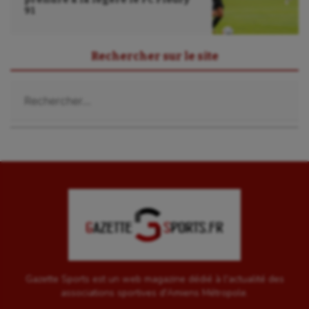
91
Rechercher sur le site
Rechercher :
Gazette Sports est un web magazine dédié à l'actualité des
associations sportives d'Amiens Métropole.