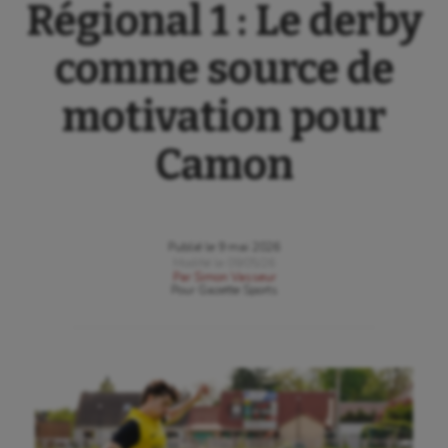
Régional 1 : Le derby
comme source de
motivation pour
Camon
Publié le
9 mai 2026
Modifié le
09/05/26
Par
Simon Vasseur
Pour
Gazette Sports