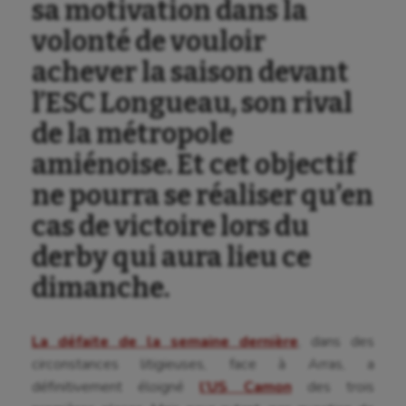
sa motivation dans la
volonté de vouloir
achever la saison devant
l’ESC Longueau, son rival
de la métropole
amiénoise. Et cet objectif
ne pourra se réaliser qu’en
cas de victoire lors du
derby qui aura lieu ce
dimanche.
La défaite de la semaine dernière
, dans des
circonstances litigieuses, face à Arras, a
définitivement éloigné
l’US Camon
des trois