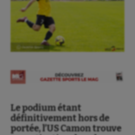
Ⓒ Gazette Sports
Le podium étant
définitivement hors de
portée, l’US Camon trouve