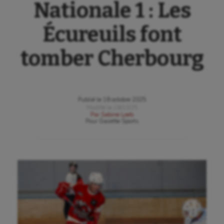
Nationale 1 : Les
Écureuils font
tomber Cherbourg
Publié le
18 octobre 2025
Modifié le
18/10/25
Par
Sabine Loeb
Pour
Gazette Sports