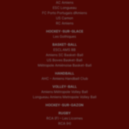
AC Amiens
ESC Longueau
FC Porto Portugais d’Amiens
US Camon
RC Amiens
HOCKEY-SUR-GLACE
Les Gothiques
BASKET-BALL
ESCLAMS BB
Amiens SC Basket-Ball
US Boves Basket-Ball
Métropole Amiénoise Basket-Ball
HANDBALL
AHC – Amiens Handball Club
VOLLEY-BALL
Amiens Métropole Volley Ball
Longueau Amiens Metropole Volley Ball
HOCKEY-SUR-GAZON
RUGBY
RCA (F) – Les Licornes
RCA (H)