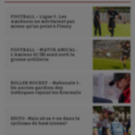
FOOTBALL – Ligue 3 : Les
Amiénois ne méritaient pas
mieux qu’un point à Fleury
FOOTBALL – MATCH AMICAL :
L’Amiens SC (B) avait sorti la
grosse artillerie
ROLLER HOCKEY – Nationale 1 :
Un ancien gardien des
Gothiques rejoint les Écureuils
EDITO : Mais où va-t-on dans le
cyclisme de haut niveau?