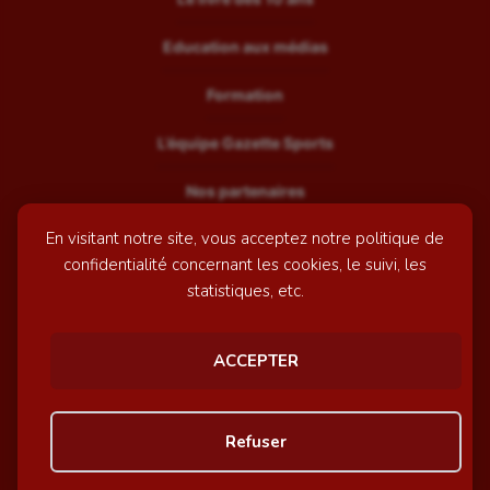
Education aux médias
Formation
L’équipe Gazette Sports
Nos partenaires
En visitant notre site, vous acceptez notre politique de
Recrutement
confidentialité concernant les cookies, le suivi, les
Mentions légales
statistiques, etc.
Contactez-nous
ACCEPTER
© GazetteSports - 2026 | Site internet réalisé par
l'agence
Refuser
Awelty
Personnaliser