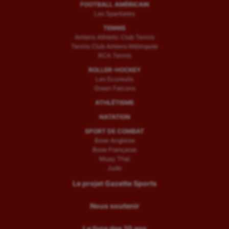
FOOTBALL AMÉRICAIN
Les Spartiates
TENNIS
Amiens Athletic Club Tennis
Tennis Club Amiens Métropole
RCA Tennis
ROLLER-HOCKEY
Les Ecureuils
Green Falcons
ATHLÉTISME
NATATION
SPORT DE COMBAT
Boxe Anglaise
Boxe Française
Muay Thaï
Judo
Le projet Gazette Sports
Nous soutenir
Le livre des 10 ans