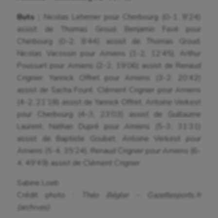
Sarbacane
Buts :
Nicolas Leterrier pour Cherbourg (0-1, 8’24)
Sauvetage sportif
assist de Thomas Groud, Benjamin Favé pour
Sport adapté
Cherbourg (0-2, 8’44) assist de Thomas Groud,
Nicolas Vacossin pour Amiens (1-2, 12’45), Arthur
Sport handicap
Poussart pour Amiens (2-2, 19’06) assist de Renaud
Crignier, Yannick Offret pour Amiens (3-2, 20’42)
Sport santé
assist de Sacha Fouré, Clément Crignier pour Amiens
Sport-entreprise
(4-2, 21’18) assist de Yannick Offret, Antoine Verkest
pour Cherbourg (4-3, 23’03) assist de Guillaume
Sport-santé
Laurent, Nathan Dupré pour Amiens (5-3, 31’31)
Tir
assist de Baptiste Goubet, Antoine Verkest pour
Amiens (5-4, 35’24), Renaud Crignier pour Amiens (6-
Tir à l'arc
4, 49’49) assist de Clément Crignier
Triathlon
Sabine Loeb
Crédit photo :
Théo Bégler – Gazettesports.fr
Ultimate frisbee
(archives)
UNSS