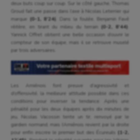
deux buts coup sur coup. Sur le côté gauche, Thomas
Groud fait une passe dans l’axe à Nicolas Leterrier qui
marque
(0-1, 8’24)
. Dans la foulée, Benjamin Favé
réitère, en tirant du milieu du terrain
(0-2, 8’44)
.
Yannick Offret obtient une belle occasion d’ouvrir le
compteur de son équipe, mais il se retrouve muselé
par trois adversaires.
Les Amiénois font preuve d’agressivité et
d’offensivité, la meilleure attitude possible dans ces
conditions pour inverser la tendance. Après une
pénalité pour les deux équipes après dix minutes de
jeu, Nicolas Vacossin tente un tir, renvoyé par le
gardien normand, mais l’Amiénois revient par la droite
pour enfin inscrire le premier but des Écureuils
(1-2,
Aéronautique