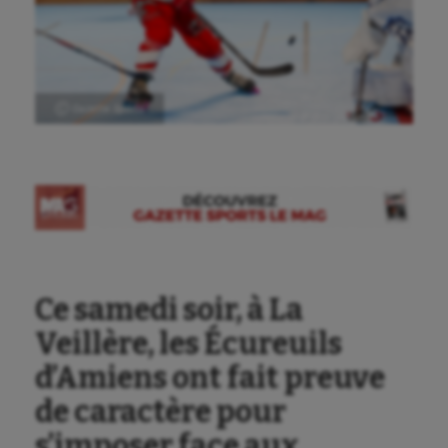
Ⓒ Gazette Sports
Ce samedi soir, à La
Veillère, les Écureuils
d’Amiens ont fait preuve
de caractère pour
s’imposer face aux