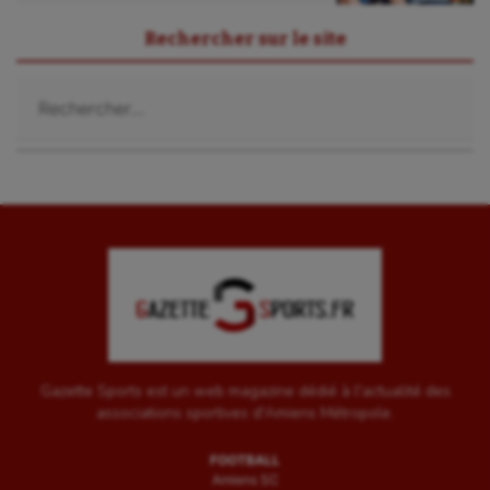
Rechercher sur le site
Rechercher :
Gazette Sports est un web magazine dédié à l'actualité des
associations sportives d'Amiens Métropole.
FOOTBALL
Amiens SC