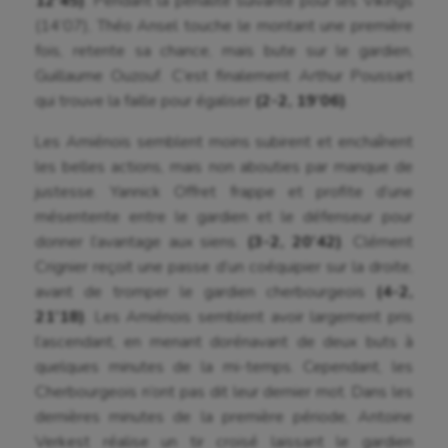
12’45)
. Pendant la pénalité suivante pour les Vikings
(14’07), Théo Ansel touche le montant une première
Athlétisme
fois, retente sa chance, mais bute sur le gardien,
Guillaume Ouzouf. C’est finalement Arthur Poussart
Auto
qui trouve la faille pour égaliser
(2-2, 19’06)
.
Aviron
Les Amiénois semblent moins subirent et enchaînent
Balle à la main
les belles actions, mais non abouties par manque de
justesse. Yannick Offret frappe et profite d’une
Ballon au poing
mésentente entre le gardien et le défenseur pour
Baseball
donner l’avantage aux siens.
(3-2, 20’42)
. Clément
Crignier reçoit une passe d’un coéquipier sur la droite,
Billard
avant de tromper le gardien cherbourgeois
(4-2,
21’18)
. Les Amiénois semblent avoir largement pris
Boules lyonnaises
l’ascendant, en menant dorénavant de deux buts à
Canoë-kayak
quelques minutes de la mi-temps. Cependant, les
Cherbourgeois n’ont pas dit leur dernier mot. Dans les
Cerf Volant
dernières minutes de la première période, Antoine
Cheerleading
Verkest réalise un tir croisé laissant le gardien