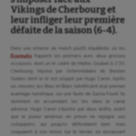
Vikings de Cherbourg et
leur infliger leur première
défaite de la saison (6-4).
Dans une entame de match plutôt équilibrée, où les
Écureuils
frappent les premiers avec deux grosses
occasions, dont un tir cadré de Mathis Goubet à 2’30,
Cherbourg répond par l’intermédiaire de Bastien
Guidon, dont le tir est stoppé par Hugo Caron. Après
six minutes, les Bleu et Blanc bénéficient d’un premier
avantage numérique, sur une faute de Sacha Fouré. Ils
dominent en accumulant les tirs dans le camp
adverse. Hugo Caron s’illustre par deux arrêts, avant
que le joueur amiénois en prison ne rejoigne ses
coéquipiers, qui jusqu’ici défendaient bien, mais
craquaient à son retour sur le terrain, en encaissant