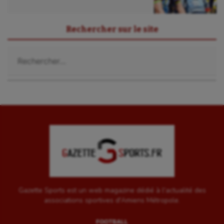
Rechercher sur le site
Rechercher :
Gazette Sports est un web magazine dédié à l'actualité des
associations sportives d'Amiens Métropole.
FOOTBALL