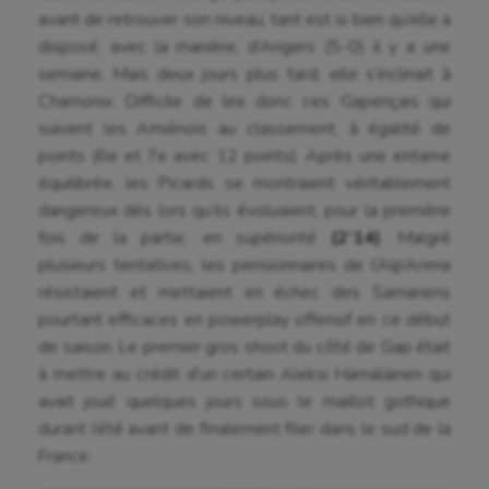
avant de retrouver son niveau, tant est si bien qu’elle a
disposé, avec la manière, d’Angers (5-0) il y a une
semaine. Mais deux jours plus tard, elle s’inclinait à
Chamonix. Difficile de lire donc ces Gapençais qui
suivent les Amiénois au classement, à égalité de
points (6e et 7e avec 12 points). Après une entame
équilibrée, les Picards se montraient véritablement
dangereux dès lors qu’ils évoluaient, pour la première
fois de la partie, en supériorité
(2’14)
. Malgré
plusieurs tentatives, les pensionnaires de l’Alp’Arena
résistaient et mettaient en échec des Samariens
pourtant efficaces en powerplay offensif en ce début
de saison. Le premier gros shoot du côté de Gap était
à mettre au crédit d’un certain Aleksi Hämäläinen qui
avait joué quelques jours sous le maillot gothique
durant l’été avant de finalement filer dans le sud de la
France.