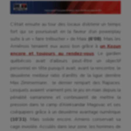
C’était ensuite au tour des locaux d’obtenir un temps
fort qui se poursuivait en la faveur d’un powerplay
suite à un « faire trébucher » de Maïa
(6’08)
. Mais les
Amiénois tenaient eux aussi bon grâce à
un Kozun
encore et toujours au rendez-vous
. Le gardien
québécois avait d’ailleurs peut-être un objectif
personnel en tête puisqu’il avait, avant la rencontre, le
deuxième meilleur ratio d’arrêts de la ligue derrière
Max Zimmermann… le dernier rempart des Rapaces.
Lesquels avaient vraiment pris le jeu en main depuis la
pénalité samarienne et continuaient de mettre la
pression dans le camp d’Aleksandar Magovac et ses
coéquipiers grâce à un deuxième avantage numérique
(10’31)
. Mais solide encore, Amiens conservait sa
cage inviolée. Acculés dans leur zone, les hommes de