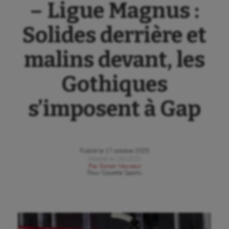
– Ligue Magnus :
Solides derrière et
malins devant, les
Gothiques
s’imposent à Gap
Publié le
17 octobre 2025
Modifié le
18/10/25
Par
Simon Vasseur
Pour
Gazette Sports