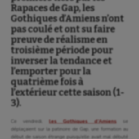
Rapaces de Gap, les
Gothiques d’Amiens n’ont
pas coulé et ont su faire
preuve de réalisme en
troisième période pour
inverser la tendance et
l’emporter pour la
quatrième fois à
l’extérieur cette saison (1-
3).
Ce vendredi,
les Gothiques d’Amiens
se
déplaçaient sur la patinoire de Gap, une formation au
début de saison étrange puisqu’elle avait mal débuté