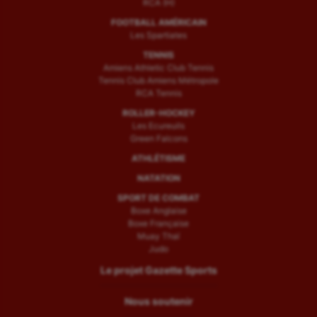
RCA (H)
FOOTBALL AMÉRICAIN
Les Spartiates
TENNIS
Amiens Athletic Club Tennis
Tennis Club Amiens Métropole
RCA Tennis
ROLLER-HOCKEY
Les Ecureuils
Green Falcons
ATHLÉTISME
NATATION
SPORT DE COMBAT
Boxe Anglaise
Boxe Française
Muay Thaï
Judo
Le projet Gazette Sports
Nous soutenir