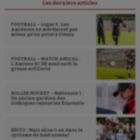
Les derniers articles
FOOTBALL – Ligue 3 : Les
Amiénois ne méritaient pas
mieux qu’un point à Fleury
FOOTBALL – MATCH AMICAL :
L’Amiens SC (B) avait sorti la
grosse artillerie
ROLLER HOCKEY – Nationale 1 :
Un ancien gardien des
Gothiques rejoint les Écureuils
EDITO : Mais où va-t-on dans le
cyclisme de haut niveau?