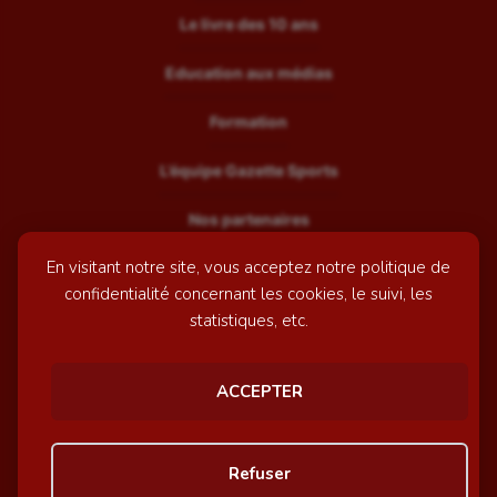
Le livre des 10 ans
Education aux médias
Formation
L’équipe Gazette Sports
Nos partenaires
En visitant notre site, vous acceptez notre politique de
Recrutement
confidentialité concernant les cookies, le suivi, les
Mentions légales
statistiques, etc.
Contactez-nous
ACCEPTER
© GazetteSports - 2026 | Site internet réalisé par
l'agence
Refuser
Awelty