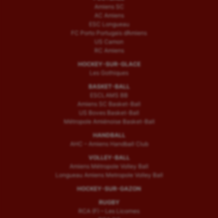
Amiens SC
AC Amiens
ESC Longueau
FC Porto Portugais d’Amiens
US Camon
RC Amiens
HOCKEY-SUR-GLACE
Les Gothiques
BASKET-BALL
ESCLAMS BB
Amiens SC Basket-Ball
US Boves Basket-Ball
Métropole Amiénoise Basket-Ball
HANDBALL
AHC – Amiens Handball Club
VOLLEY-BALL
Amiens Métropole Volley Ball
Longueau Amiens Metropole Volley Ball
HOCKEY-SUR-GAZON
RUGBY
RCA (F) – Les Licornes