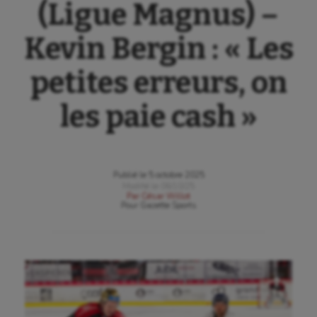
(Ligue Magnus) –
Kevin Bergin : « Les
petites erreurs, on
les paie cash »
Publié le
5 octobre 2025
Modifié le
06/10/25
Par
César Willot
Pour
Gazette Sports