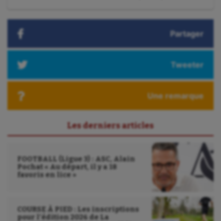
:
Water-polo
Partager
Tweeter
Une remarque
Les derniers articles
FOOTBALL (Ligue 3) : ASC, Alain
Pochat « Au départ, il y a 18
favoris en lice »
COURSE À PIED : Les inscriptions
pour l’édition 2026 de La