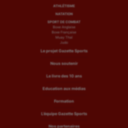
ATHLÉTISME
NATATION
SPORT DE COMBAT
Boxe Anglaise
Boxe Française
Muay Thaï
Judo
Le projet Gazette Sports
Nous soutenir
Le livre des 10 ans
Education aux médias
Formation
L’équipe Gazette Sports
Nos partenaires