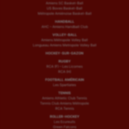
Amiens SC Basket-Ball
US Boves Basket-Ball
Métropole Amiénoise Basket-Ball
HANDBALL
AHC – Amiens Handball Club
VOLLEY-BALL
Amiens Métropole Volley Ball
Longueau Amiens Metropole Volley Ball
HOCKEY-SUR-GAZON
RUGBY
RCA (F) – Les Licornes
RCA (H)
FOOTBALL AMÉRICAIN
Les Spartiates
TENNIS
Amiens Athletic Club Tennis
Tennis Club Amiens Métropole
RCA Tennis
ROLLER-HOCKEY
Les Ecureuils
Green Falcons