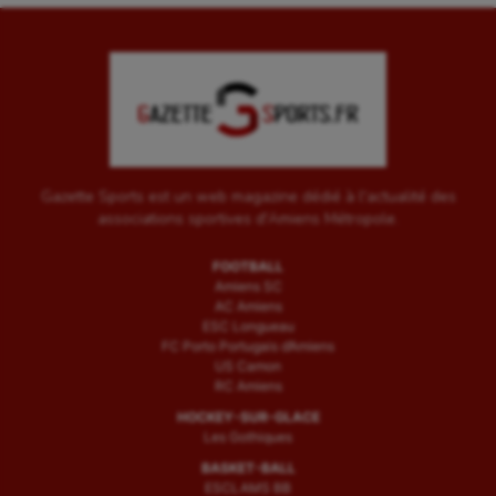
Gazette Sports est un web magazine dédié à l'actualité des
associations sportives d'Amiens Métropole.
FOOTBALL
Amiens SC
AC Amiens
ESC Longueau
FC Porto Portugais d’Amiens
US Camon
RC Amiens
HOCKEY-SUR-GLACE
Les Gothiques
BASKET-BALL
ESCLAMS BB