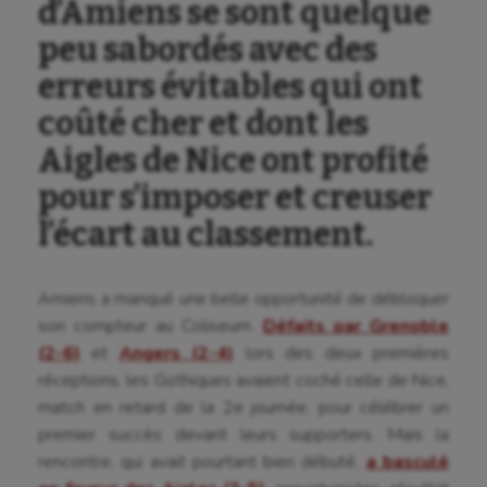
d’Amiens se sont quelque
peu sabordés avec des
erreurs évitables qui ont
coûté cher et dont les
Aigles de Nice ont profité
pour s’imposer et creuser
l’écart au classement.
Amiens a manqué une belle opportunité de débloquer
son compteur au Coliseum.
Défaits par Grenoble
(2-6)
et
Angers (2-4)
lors des deux premières
réceptions, les Gothiques avaient coché celle de Nice,
match en retard de la 2e journée, pour célébrer un
premier succès devant leurs supporters. Mais la
rencontre, qui avait pourtant bien débuté,
a basculé