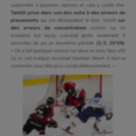
surprendre à plusieurs reprises et cela a coûté cher.
Aviron
Tantôt prise dans son dos suite à des erreurs de
placements
qui ont déséquilibré le bloc, tantôt
sur
Balle à la main
des erreurs de concentration
comme sur ce
Ballon au poing
troisième but niçois, concédé après seulement 9
secondes de jeu en deuxième période
(1-3, 20’09)
.
Baseball
« On a fait quelques erreurs sur deux ou trois face-offs
Billard
où ils ont marqué,
reconnait Gauthier Gibert.
Il faut se
concentrer pour être plus solide défensivement. »
Boules lyonnaises
Canoë-kayak
Cerf Volant
Cheerleading
Course à pied
Crossfit