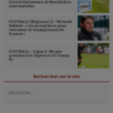
Corrid’Halloween de Montdidier
sont ouvertes
FOOTBALL (Régional 1) – Michaël
Debève : « On va tout faire pour
retrouver le championnat de
France »
FOOTBALL – Ligue 3 : Ne pas
prendre à la légère le FC Fleury
91
Rechercher sur le site
Rechercher :