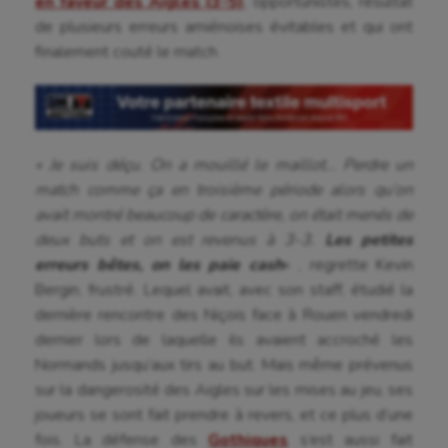
en faveur des Aigles (3-5)
, opportunistes, résultat
de plusieurs erreurs amiénoises évitables et qui ont
finalement couté le match.
« Je suis déçu. On a mouillé le maillot… Perdre un
match comme ça en troisième période alors qu’on
avait montré beaucoup de caractère, on était menés de
deux buts et on est revenus à 3-3.
Les petites
erreurs bêtes, on les paie cash
« , regrette Kevin
Bergin, frustré. Lequel avait, avec son staff, étudié la
dernière rencontre des Niçois face à Rouen vendredi
dernier lors de laquelle ils avaient accroché les
Aéronautique
Normands jusqu’aux tirs au but. Mais même prévenus
sur la dangerosité des Aigles sur les mises au jeu, ses
Athlétisme
joueurs se sont fait prendre à revers, et ce plus d’une
Auto
fois. La défense des
Gothiques
s’est aussi fait