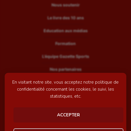
Nous soutenir
Le livre des 10 ans
Education aux médias
Formation
L’équipe Gazette Sports
Nos partenaires
En visitant notre site, vous acceptez notre politique de
Recrutement
confidentialité concernant les cookies, le suivi, les
Mentions légales
statistiques, etc.
Contactez-nous
ACCEPTER