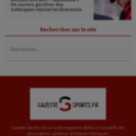
Un ancien gardien des
Gothiques rejoint les Écureuils
Rechercher sur le site
Rechercher :
Gazette Sports est un web magazine dédié à l'actualité des
associations sportives d'Amiens Métropole.