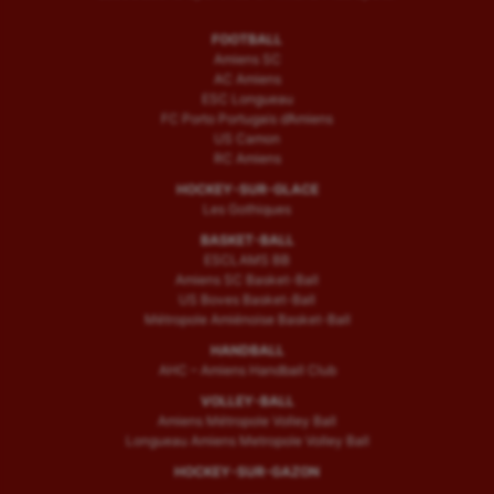
FOOTBALL
Amiens SC
AC Amiens
ESC Longueau
FC Porto Portugais d’Amiens
US Camon
RC Amiens
HOCKEY-SUR-GLACE
Les Gothiques
BASKET-BALL
ESCLAMS BB
Amiens SC Basket-Ball
US Boves Basket-Ball
Métropole Amiénoise Basket-Ball
HANDBALL
AHC – Amiens Handball Club
VOLLEY-BALL
Amiens Métropole Volley Ball
Longueau Amiens Metropole Volley Ball
HOCKEY-SUR-GAZON