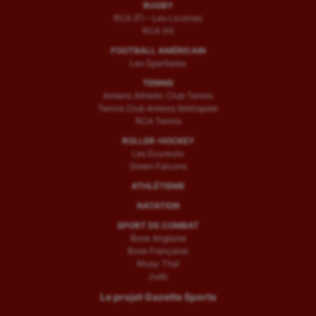
RUGBY
RCA (F) – Les Licornes
RCA (H)
FOOTBALL AMÉRICAIN
Les Spartiates
TENNIS
Amiens Athletic Club Tennis
Tennis Club Amiens Métropole
RCA Tennis
ROLLER-HOCKEY
Les Ecureuils
Green Falcons
ATHLÉTISME
NATATION
SPORT DE COMBAT
Boxe Anglaise
Boxe Française
Muay Thaï
Judo
Le projet Gazette Sports