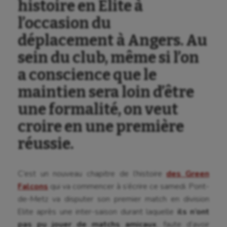
histoire en Elite à
l’occasion du
déplacement à Angers. Au
sein du club, même si l’on
a conscience que le
maintien sera loin d’être
une formalité, on veut
croire en une première
réussie.
C’est un nouveau chapitre de l’histoire
des Green
Falcons
qui va commencer à s’écrire ce samedi. Pont-
de-Metz va disputer son premier match en division
Elite après une inter-saison durant laquelle
ils n’ont
pas pu jouer de matchs amicaux
, faute d’avoir