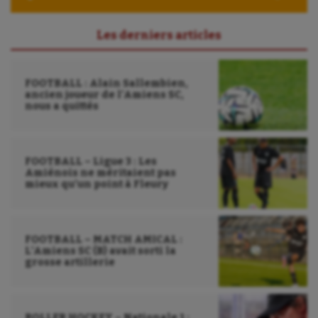
UNSS
Les derniers articles
Voile
Wakeboard
FOOTBALL : Alain Sallembien,
ancien joueur de l’Amiens SC,
Water-polo
nous a quittés
FOOTBALL – Ligue 3 : Les
Amiénois ne méritaient pas
mieux qu’un point à Fleury
FOOTBALL – MATCH AMICAL :
L’Amiens SC (B) avait sorti la
grosse artillerie
ROLLER HOCKEY – Nationale 1 :