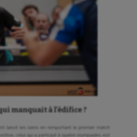
 Olympiques et Paralympiques
Roller-derby
qui manquait à l’édifice ?
ent lancé les siens en remportant le premier match
ortive, celui qui a participé à quatre olympiades est