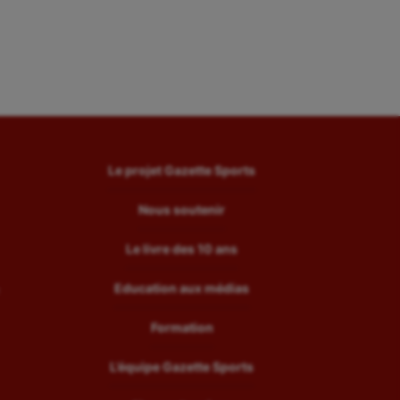
Le projet Gazette Sports
Nous soutenir
Le livre des 10 ans
Education aux médias
Formation
L’équipe Gazette Sports