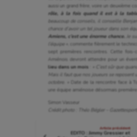
aussi un grand frère, voire un deuxième c
rôle, à la fois quand il est à la tab
beaucoup de conseils, il conseille Benja
chance d’avoir un tel joueur dans son équ
Amiens, c’est une énorme chance.
Je su
l’équipe »
, commente fièrement le technic
sept premières rencontres. Cette fois-
Amiénois devront attendre pour un éven
lieu dans un mois
:
« C’est sûr que quan
Mais il faut que nos joueurs se reposent u
octobre. »
Date de la rencontre face à To
une équipe amiénoise désormais première 
Simon Vasseur
Crédit photo : Théo Bégler – Gazettesports
Navigation
Article précédent
EDITO : Jimmy Gressier et