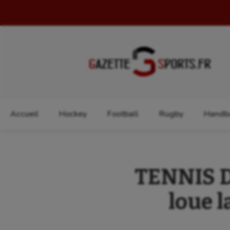
Rechercher :
Accueil
Hockey
Football
Rugby
Handba
TENNIS DE
loue l