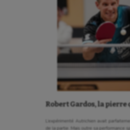
Cyclisme
Jeux
Robert Gardos, la pierre 
L’expérimenté Autrichien avait parfaitem
de la partie. Mais outre sa performance sp