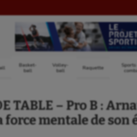
Basket-
Volley-
Sports
ll
Raquette
ball
ball
comb
 TABLE – Pro B : Arna
a force mentale de son