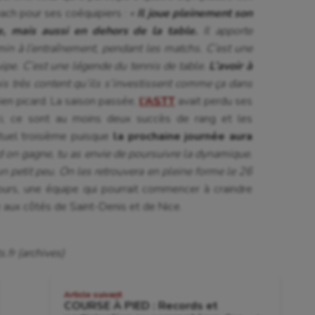
oach pour ses coéquipiers :
«
Il joue pleinement son
le, mais aussi en dehors de la table.
Il apporte
min à l’entraînement, pendant les matchs. C’est une
ipe. C’est une légende du tennis de table.
L’avoir à
is très content qu’ils s’investissent comme ça dans
ien picard. La saison passée,
l’ASTT
avait perdu ses
ci, ce sont au moins deux succès de rang et les
tuel troisième puisque
la prochaine journée aura
d on gagne, tu as envie de poursuivre la dynamique.
n petit peu. On les retrouvera en pleine forme le 26
urs, une équipe qui pourrait commencer à craindre
aux côtés de Saint-Denis et de Nice.
.fr (archives)
Article suivant
COURSE À PIED : Records et