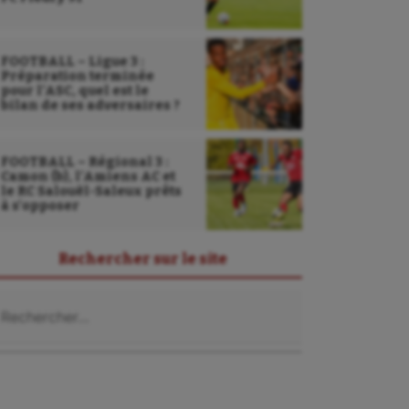
FOOTBALL – Ligue 3 :
Préparation terminée
pour l’ASC, quel est le
bilan de ses adversaires ?
FOOTBALL – Régional 3 :
Camon (b), l’Amiens AC et
le RC Salouël-Saleux prêts
à s’opposer
Rechercher sur le site
chercher :