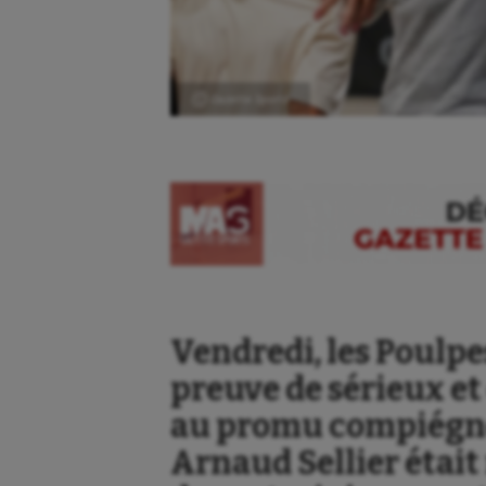
Ⓒ Gazette Sports
Vendredi, les Poulpes
preuve de sérieux et
au promu compiégnoi
Arnaud Sellier était