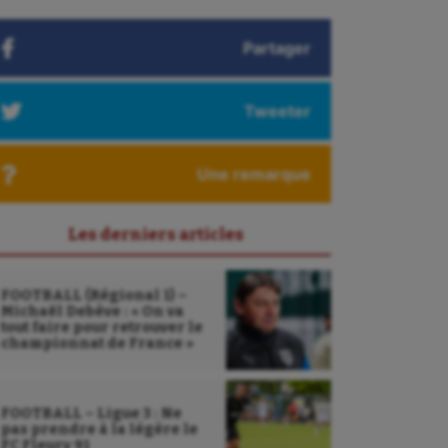
Partager
Tweeter
Une remarque
Les derniers articles
FOOTBALL (Régional 1) –
Michaël Debève : « On va
tout faire pour retrouver le
championnat de France »
FOOTBALL – Ligue 3 : Ne
pas prendre à la légère le
FC Fleury 91