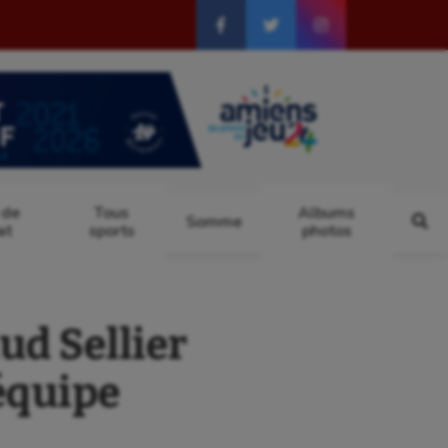
 de
Tous
Albums
Somme
at
sports
photos
ud Sellier
 équipe