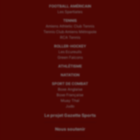
FOOTBALL AMÉRICAIN
Les Spartiates
TENNIS
Amiens Athletic Club Tennis
Tennis Club Amiens Métropole
RCA Tennis
ROLLER-HOCKEY
Les Ecureuils
Green Falcons
ATHLÉTISME
NATATION
SPORT DE COMBAT
Boxe Anglaise
Boxe Française
Muay Thaï
Judo
Le projet Gazette Sports
Nous soutenir