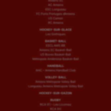
Amiens SC
AC Amiens
ESC Longueau
FC Porto Portugais d’Amiens
US Camon
RC Amiens
HOCKEY-SUR-GLACE
Les Gothiques
BASKET-BALL
ESCLAMS BB
Amiens SC Basket-Ball
US Boves Basket-Ball
Métropole Amiénoise Basket-Ball
HANDBALL
AHC – Amiens Handball Club
VOLLEY-BALL
Amiens Métropole Volley Ball
Longueau Amiens Metropole Volley Ball
HOCKEY-SUR-GAZON
RUGBY
RCA (F) – Les Licornes
RCA (H)