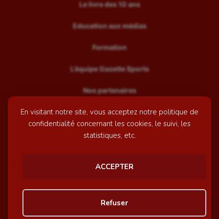
Le livre des 10 ans
Education aux médias
Formation
L’équipe Gazette Sports
Nos partenaires
En visitant notre site, vous acceptez notre politique de
Recrutement
confidentialité concernant les cookies, le suivi, les
Mentions légales
statistiques, etc.
Contactez-nous
ACCEPTER
© GazetteSports - 2026 | Site internet réalisé par
l'agence
Refuser
Awelty