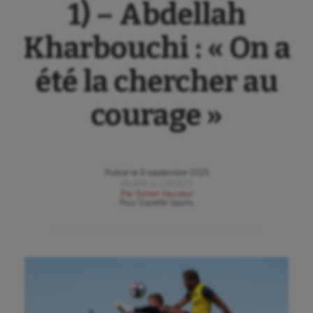
1) – Abdellah
Kharbouchi : « On a
été la chercher au
courage »
Publié le
8 septembre 2025
Modifié le
10/09/25
Par
Simon Vasseur
Pour
Gazette Sports