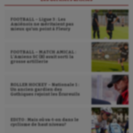
UNSS
Voile
FOOTBALL – Ligue 3 : Les
Wakeboard
Amiénois ne méritaient pas
mieux qu’un point à Fleury
Water-polo
FOOTBALL – MATCH AMICAL :
L’Amiens SC (B) avait sorti la
grosse artillerie
ROLLER HOCKEY – Nationale 1 :
Un ancien gardien des
Gothiques rejoint les Écureuils
EDITO : Mais où va-t-on dans le
cyclisme de haut niveau?