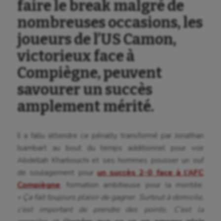
faire le break malgré de
nombreuses occasions, les
joueurs de l’US Camon,
victorieux face à
Compiègne, peuvent
savourer un succès
amplement mérité.
Il a fallu attendre ce pénalty transformé par Jonathan
Isambart au bout du temps additionnel pour voir
Abdellah Kharbouchi et ses hommes pousser un ouf
de soulagement pour
un succès 2-0 face à l’AFC
Compiègne
, formation ambitieuse pour la montée.
« Ça fait toujours plaisir de gagner. Surtout à domicile,
c’est important de prendre des points. C’est la