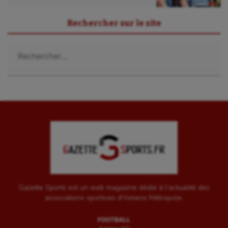
Rechercher sur le site
Rechercher :
Gazette Sports est un web magazine dédié à l'actualité des
associations sportives d'Amiens Métropole.
FOOTBALL