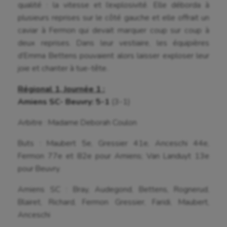
qualité : la vitesse et l’explosivité. Elle déborda à
Escrime
plusieurs reprises sur le côté gauche et elle offrait un
Fitness
caviar à Fermon qui devait marquer coup sur coup à
deux reprises. Dans leur vestiaire, les équipières
Flag football
d’Emma Bettens pouvaient alors laisser exploser leur
joie et chanter à tue-tête..
Football américain
Futsal
Régional 1, Journée 1 :
Amiens SC- Beuvry: 5-1
(3-1)
Golf
Arbitre : Madame Deborah Coulon
Gymnastique
Buts : Maubert 5e, Gressier 41e, Anceschi 44e,
Gymnastique rythmique
Fermon 77e et 82e pour Amiens; Van Landuyt 13e
pour Beuvry.
Haltérophilie
Amiens SC : Bray, Audegond, Bettens, Rognerud,
Handisport
Blairet, Richard, Fermon Gressier, Faridi, Maubert,
Hippisme
Anceschi