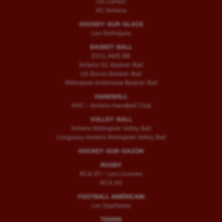
US Camon
RC Amiens
HOCKEY-SUR-GLACE
Les Gothiques
BASKET-BALL
ESCLAMS BB
Amiens SC Basket-Ball
US Boves Basket-Ball
Métropole Amiénoise Basket-Ball
HANDBALL
AHC – Amiens Handball Club
VOLLEY-BALL
Amiens Métropole Volley Ball
Longueau Amiens Metropole Volley Ball
HOCKEY-SUR-GAZON
RUGBY
RCA (F) – Les Licornes
RCA (H)
FOOTBALL AMÉRICAIN
Les Spartiates
TENNIS