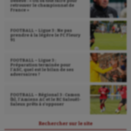
Debève : « On va tout faire pour
retrouver le championnat de
Tir
France »
Tir à l'arc
FOOTBALL – Ligue 3 : Ne pas
Triathlon
prendre à la légère le FC Fleury
91
Ultimate frisbee
UNSS
FOOTBALL – Ligue 3 :
Préparation terminée pour
Voile
l’ASC, quel est le bilan de ses
adversaires ?
Wakeboard
Water-polo
FOOTBALL – Régional 3 : Camon
(b), l’Amiens AC et le RC Salouël-
Saleux prêts à s’opposer
Rechercher sur le site