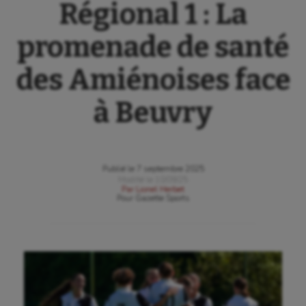
Régional 1 : La
promenade de santé
des Amiénoises face
à Beuvry
Publié le
7 septembre 2025
Modifié le
10/09/25
Par
Lionel Herbet
Pour
Gazette Sports