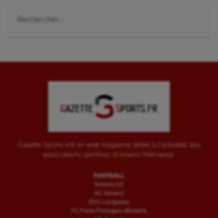
Rechercher :
Gazette Sports est un web magazine dédié à l'actualité des
associations sportives d'Amiens Métropole.
FOOTBALL
Amiens SC
AC Amiens
ESC Longueau
FC Porto Portugais d’Amiens