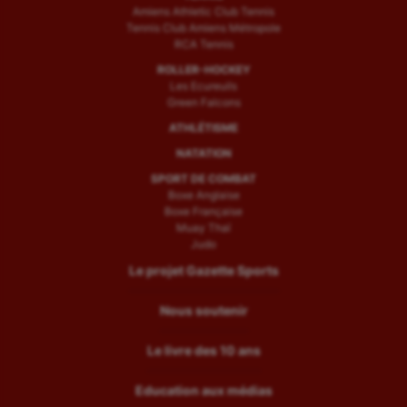
Amiens Athletic Club Tennis
Tennis Club Amiens Métropole
RCA Tennis
ROLLER-HOCKEY
Les Ecureuils
Green Falcons
ATHLÉTISME
NATATION
SPORT DE COMBAT
Boxe Anglaise
Boxe Française
Muay Thaï
Judo
Le projet Gazette Sports
Nous soutenir
Le livre des 10 ans
Education aux médias