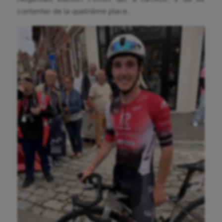
contenter de la quatrième place.
Aviron
Balle à la main
Ballon au poing
Baseball
Billard
Boules lyonnaises
Canoë-kayak
Cerf Volant
Cheerleading
Course à pied
Crossfit