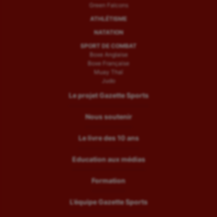
Green Falcons
ATHLÉTISME
NATATION
SPORT DE COMBAT
Boxe Anglaise
Boxe Française
Muay Thaï
Judo
Le projet Gazette Sports
Nous soutenir
Le livre des 10 ans
Education aux médias
Formation
L’équipe Gazette Sports