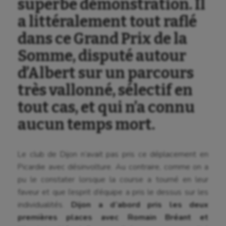
superbe démonstration. Il
a littéralement tout raflé
dans ce Grand Prix de la
Somme, disputé autour
d’Albert sur un parcours
très vallonné, sélectif en
tout cas, et qui n’a connu
aucun temps mort.
Le club de Dijon n’avait pas pris ce déplacement en
Picardie avec désinvolture. Au contraire, comme on a
pu le constater lorsque la course a tourné en leur
faveur et que l’esprit d’équipe a pris le dessus sur les
individualités.
Dijon a d’abord pris les deux
premières places avec Romain Bréant et