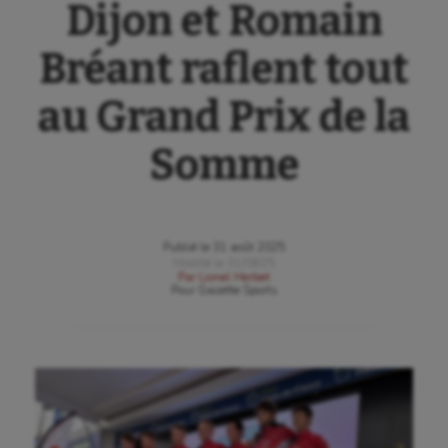
Dijon et Romain
Bréant raflent tout
au Grand Prix de la
Somme
Publié le
31 août 2025
Modifié le
31/08/25
Par
Lionel Herbet
Pour
Gazette Sports