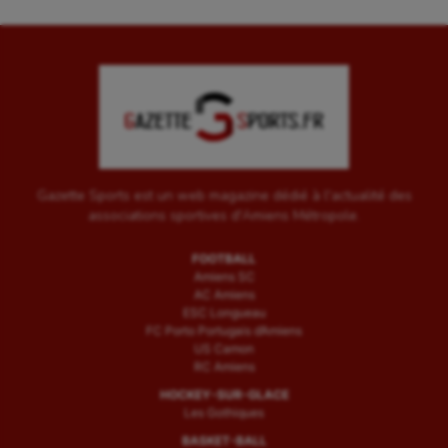
Gazette Sports est un web magazine dédié à l'actualité des
associations sportives d'Amiens Métropole.
FOOTBALL
Amiens SC
AC Amiens
ESC Longueau
FC Porto Portugais d’Amiens
US Camon
RC Amiens
HOCKEY-SUR-GLACE
Les Gothiques
BASKET-BALL