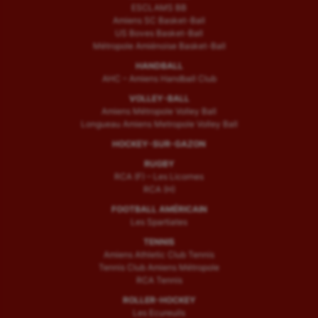
ESCLAMS BB
Amiens SC Basket-Ball
US Boves Basket-Ball
Métropole Amiénoise Basket-Ball
HANDBALL
AHC – Amiens Handball Club
VOLLEY-BALL
Amiens Métropole Volley Ball
Longueau Amiens Metropole Volley Ball
HOCKEY-SUR-GAZON
RUGBY
RCA (F) – Les Licornes
RCA (H)
FOOTBALL AMÉRICAIN
Les Spartiates
TENNIS
Amiens Athletic Club Tennis
Tennis Club Amiens Métropole
RCA Tennis
ROLLER-HOCKEY
Les Ecureuils