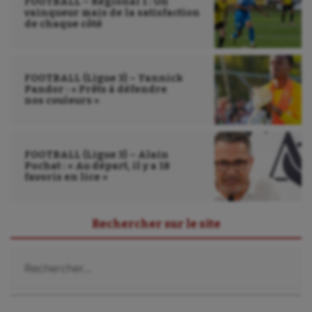
FOOTBALL – Régional 1 : Un
vainqueur mais de la satisfaction
de chaque côté
FOOTBALL (Ligue 3) – Yannick
Pandor : « Prêts à défendre
nos couleurs »
FOOTBALL (Ligue 3) – Alain
Pochat : « Au départ, il y a 18
favoris en lice »
Rechercher sur le site
Rechercher :