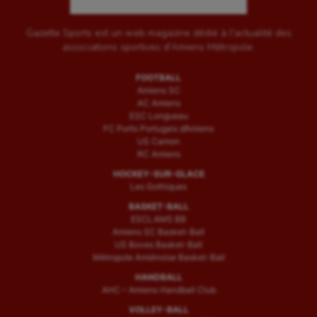
Gazette Sports est un web magazine dédié à l'actualité des
associations sportives d'Amiens Métropole.
FOOTBALL
Amiens SC
AC Amiens
ESC Longueau
FC Porto Portugais d’Amiens
US Camon
RC Amiens
HOCKEY-SUR-GLACE
Les Gothiques
BASKET-BALL
ESCLAMS BB
Amiens SC Basket-Ball
US Boves Basket-Ball
Métropole Amiénoise Basket-Ball
HANDBALL
AHC – Amiens Handball Club
VOLLEY-BALL