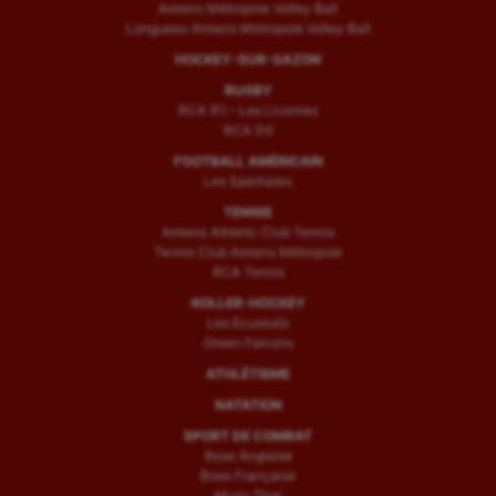
Amiens Métropole Volley Ball
Longueau Amiens Metropole Volley Ball
HOCKEY-SUR-GAZON
RUGBY
RCA (F) – Les Licornes
RCA (H)
FOOTBALL AMÉRICAIN
Les Spartiates
TENNIS
Amiens Athletic Club Tennis
Tennis Club Amiens Métropole
RCA Tennis
ROLLER-HOCKEY
Les Ecureuils
Green Falcons
ATHLÉTISME
NATATION
SPORT DE COMBAT
Boxe Anglaise
Boxe Française
Muay Thaï