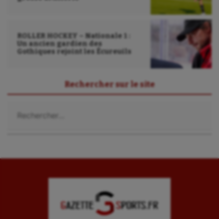
Ultimate frisbee
UNSS
ROLLER HOCKEY – Nationale 1 :
Un ancien gardien des
Voile
Gothiques rejoint les Écureuils
Wakeboard
Rechercher sur le site
Water-polo
Rechercher :