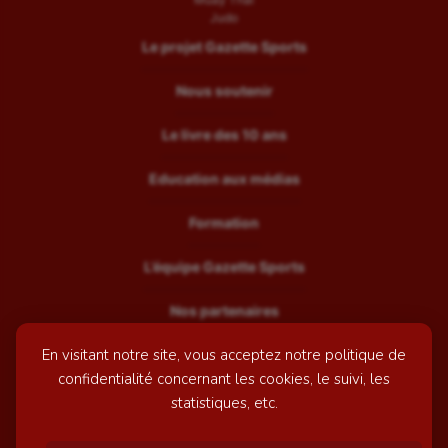
Judo
Le projet Gazette Sports
Nous soutenir
Le livre des 10 ans
Education aux médias
Formation
L’équipe Gazette Sports
Nos partenaires
En visitant notre site, vous acceptez notre politique de
Recrutement
confidentialité concernant les cookies, le suivi, les
Mentions légales
statistiques, etc.
Contactez-nous