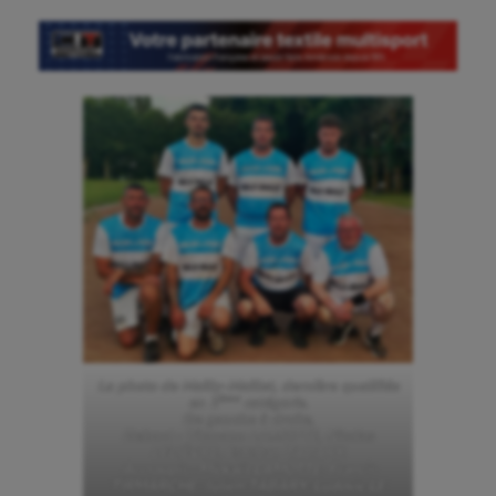
Cerf Volant
Cheerleading
Course à pied
Crossfit
Cyclisme
Danse
Equitation
Escalade
Escrime
La photo de Mailly-Maillet, dernière qualifiée
ème
en 2
catégorie.
Fitness
De gauche à droite,
Debout : Titouann LAMOTTE, Nicolas
LELIÈVRE, Esteban TABARY.
Flag football
Accroupis : Mickaël LAMOTTE, Francis
TIRMARCHE, Julien TABARY, Ludovic LE