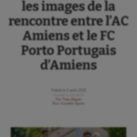
les images de la
rencontre entre l’AC
Amiens et le FC
Porto Portugais
d’Amiens
Publié le
3 août 2025
Modifié le
03/08/25
Par
Théo Bégler
Pour
Gazette Sports