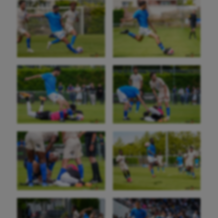
Natation artistique
Omnisports
Outdoor
Paddle
Parkour
Patinage artistique
Pétanque
Plongée
Randonnée / Marche
Roller-derby
Sarbacane