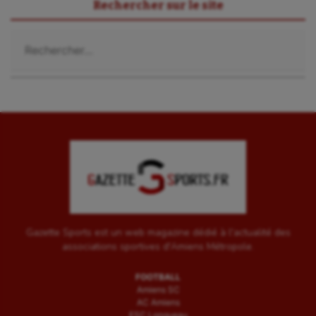
Rechercher sur le site
Rechercher :
Gazette Sports est un web magazine dédié à l'actualité des
associations sportives d'Amiens Métropole.
FOOTBALL
Amiens SC
AC Amiens
ESC Longueau