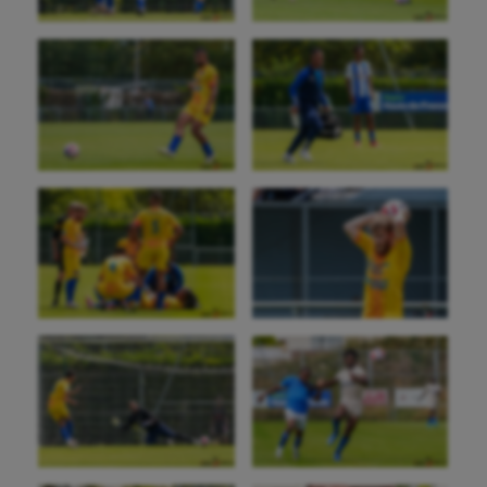
Golf
Gymnastique
Gymnastique rythmique
Haltérophilie
Handisport
Hippisme
Jeux Olympiques et Paralympiques
Kayak-polo
Korfbal
Longue paume
Moto
Natation