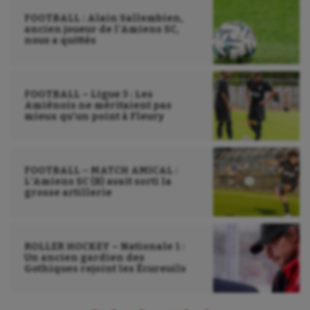
FOOTBALL : Alain Sallembien,
ancien joueur de l’Amiens SC,
nous a quittés
FOOTBALL – Ligue 3 : Les
Amiénois ne méritaient pas
mieux qu’un point à Fleury
FOOTBALL – MATCH AMICAL :
L’Amiens SC (B) avait sorti la
grosse artillerie
ROLLER HOCKEY – Nationale 1 :
Un ancien gardien des
Gothiques rejoint les Écureuils