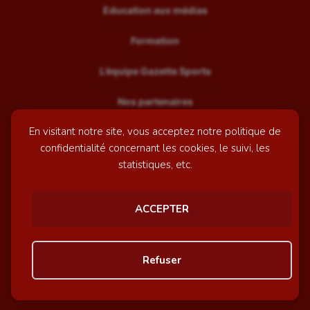
Education aux médias
Formation
L’équipe Gazette Sports
Nos partenaires
En visitant notre site, vous acceptez notre politique de
Recrutement
confidentialité concernant les cookies, le suivi, les
Mentions légales
statistiques, etc.
Contactez-nous
ACCEPTER
© GazetteSports - 2026 | Site internet réalisé par
l'agence
Refuser
Awelty
Personnaliser