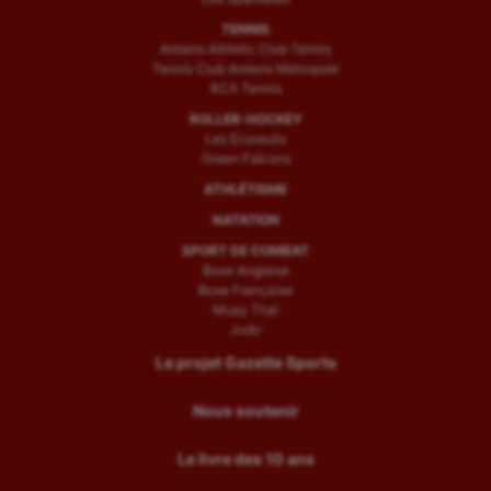
TENNIS
Amiens Athletic Club Tennis
Tennis Club Amiens Métropole
RCA Tennis
ROLLER-HOCKEY
Les Ecureuils
Green Falcons
ATHLÉTISME
NATATION
SPORT DE COMBAT
Boxe Anglaise
Boxe Française
Muay Thaï
Judo
Le projet Gazette Sports
Nous soutenir
Le livre des 10 ans