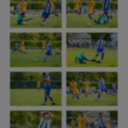
Athlétisme
Auto
Aviron
Balle à la main
Ballon au poing
Baseball
Billard
Boules lyonnaises
Canoë-kayak
Cerf Volant
Cheerleading