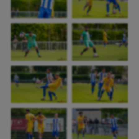
Course à pied
Crossfit
Cyclisme
Danse
Equitation
Escalade
Escrime
Fitness
Flag football
Football américain
Futsal