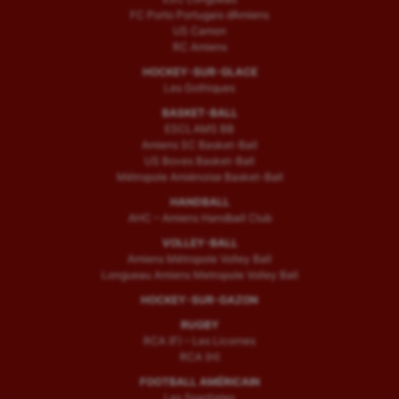
FC Porto Portugais d’Amiens
US Camon
RC Amiens
HOCKEY-SUR-GLACE
Les Gothiques
BASKET-BALL
ESCLAMS BB
Amiens SC Basket-Ball
US Boves Basket-Ball
Métropole Amiénoise Basket-Ball
HANDBALL
AHC – Amiens Handball Club
VOLLEY-BALL
Amiens Métropole Volley Ball
Longueau Amiens Metropole Volley Ball
HOCKEY-SUR-GAZON
RUGBY
RCA (F) – Les Licornes
RCA (H)
FOOTBALL AMÉRICAIN
Les Spartiates