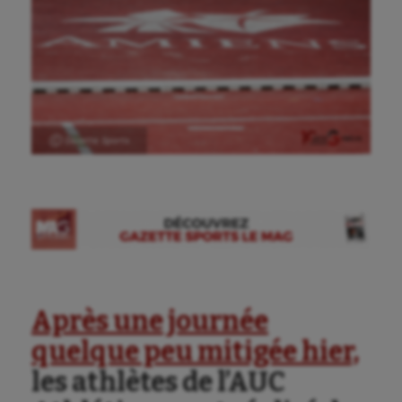
Ⓒ Gazette Sports
Après une journée
quelque peu mitigée hier,
les athlètes de l’AUC