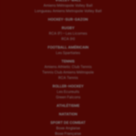
Amiens Métropole Volley Ball
Longueau Amiens Metropole Volley Ball
HOCKEY-SUR-GAZON
RUGBY
RCA (F) – Les Licornes
RCA (H)
FOOTBALL AMÉRICAIN
Les Spartiates
TENNIS
Amiens Athletic Club Tennis
Tennis Club Amiens Métropole
RCA Tennis
ROLLER-HOCKEY
Les Ecureuils
Green Falcons
ATHLÉTISME
NATATION
SPORT DE COMBAT
Boxe Anglaise
Boxe Française