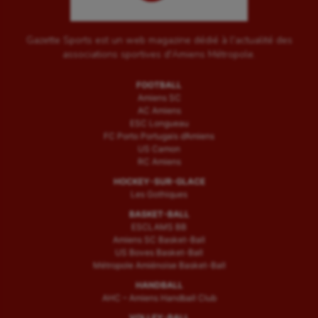
Gazette Sports est un web magazine dédié à l'actualité des
associations sportives d'Amiens Métropole.
FOOTBALL
Amiens SC
AC Amiens
ESC Longueau
FC Porto Portugais d’Amiens
US Camon
RC Amiens
HOCKEY-SUR-GLACE
Les Gothiques
BASKET-BALL
ESCLAMS BB
Amiens SC Basket-Ball
US Boves Basket-Ball
Métropole Amiénoise Basket-Ball
HANDBALL
AHC – Amiens Handball Club
VOLLEY-BALL