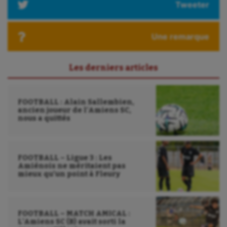
Tweeter
Roller-derby
Une remarque
Sarbacane
Sauvetage sportif
Les derniers articles
Sport adapté
Sport handicap
FOOTBALL : Alain Sallembien,
ancien joueur de l’Amiens SC,
nous a quittés
Sport santé
Sport-entreprise
FOOTBALL – Ligue 3 : Les
Sport-santé
Amiénois ne méritaient pas
mieux qu’un point à Fleury
Tir
Tir à l'arc
FOOTBALL – MATCH AMICAL :
Triathlon
L’Amiens SC (B) avait sorti la