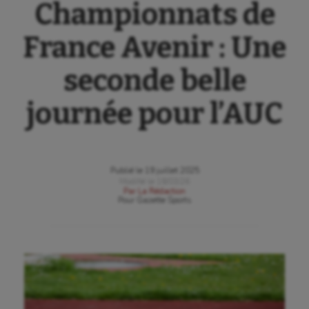
Championnats de
France Avenir : Une
seconde belle
journée pour l’AUC
Publié le
19 juillet 2025
Modifié le
18/03/26
Par
La Rédaction
Pour
Gazette Sports